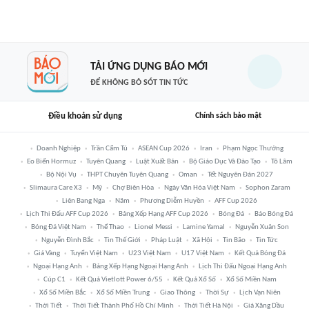
TẢI ỨNG DỤNG BÁO MỚI
ĐỂ KHÔNG BỎ SÓT TIN TỨC
Điều khoản sử dụng
Chính sách bảo mật
Doanh Nghiệp
Trần Cẩm Tú
ASEAN Cup 2026
Iran
Phạm Ngọc Thưởng
Eo Biển Hormuz
Tuyên Quang
Luật Xuất Bản
Bộ Giáo Dục Và Đào Tạo
Tô Lâm
Bộ Nội Vụ
THPT Chuyên Tuyên Quang
Oman
Tết Nguyên Đán 2027
Slimaura Care X3
Mỹ
Chợ Biên Hòa
Ngày Văn Hóa Việt Nam
Sophon Zaram
Liên Bang Nga
Năm
Phương Diễm Huyền
AFF Cup 2026
Lịch Thi Đấu AFF Cup 2026
Bảng Xếp Hạng AFF Cup 2026
Bóng Đá
Báo Bóng Đá
Bóng Đá Việt Nam
Thể Thao
Lionel Messi
Lamine Yamal
Nguyễn Xuân Son
Nguyễn Đình Bắc
Tin Thế Giới
Pháp Luật
Xã Hội
Tin Bão
Tin Tức
Giá Vàng
Tuyển Việt Nam
U23 Việt Nam
U17 Việt Nam
Kết Quả Bóng Đá
Ngoại Hạng Anh
Bảng Xếp Hạng Ngoại Hạng Anh
Lịch Thi Đấu Ngoại Hạng Anh
Cúp C1
Kết Quả Vietlott Power 6/55
Kết Quả Xổ Số
Xổ Số Miền Nam
Xổ Số Miền Bắc
Xổ Số Miền Trung
Giao Thông
Thời Sự
Lịch Vạn Niên
Thời Tiết
Thời Tiết Thành Phố Hồ Chí Minh
Thời Tiết Hà Nội
Giá Xăng Dầu