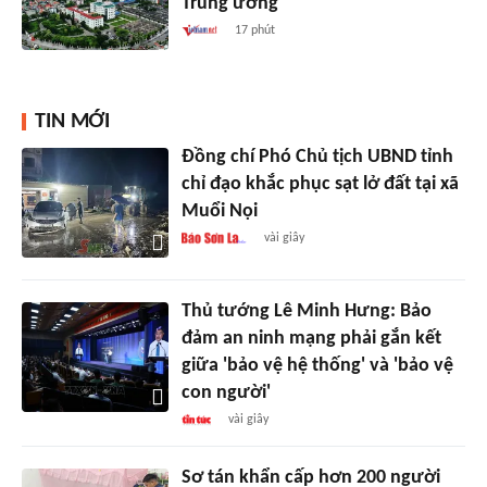
Trung ương
17 phút
TIN MỚI
Đồng chí Phó Chủ tịch UBND tỉnh
chỉ đạo khắc phục sạt lở đất tại xã
Muổi Nọi
vài giây
Thủ tướng Lê Minh Hưng: Bảo
đảm an ninh mạng phải gắn kết
giữa 'bảo vệ hệ thống' và 'bảo vệ
con người'
vài giây
Sơ tán khẩn cấp hơn 200 người