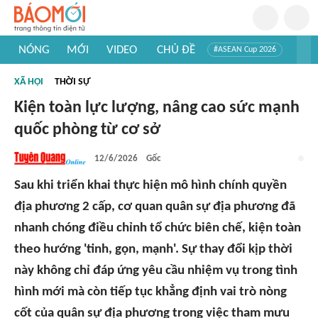
NÓNG
MỚI
VIDEO
CHỦ ĐỀ
#ASEAN Cup 2026
#Trí tuệ nhân tạo
#Mỹ - Iran
#Khám phá Việt Nam
XÃ HỘI
THỜI SỰ
#Khám phá thế giới
Kiện toàn lực lượng, nâng cao sức mạnh
quốc phòng từ cơ sở
12/6/2026
Gốc
Sau khi triển khai thực hiện mô hình chính quyền
địa phương 2 cấp, cơ quan quân sự địa phương đã
nhanh chóng điều chỉnh tổ chức biên chế, kiện toàn
theo hướng 'tinh, gọn, mạnh'. Sự thay đổi kịp thời
này không chỉ đáp ứng yêu cầu nhiệm vụ trong tình
hình mới mà còn tiếp tục khẳng định vai trò nòng
cốt của quân sự địa phương trong việc tham mưu