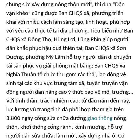
chung sức xây dựng nông thôn mới”, thi đua “Dân
vận khéo” cũng được Ban CHQS xã, phường triển
khai với nhiều cách làm sáng tạo, linh hoạt, phù hợp
với yêu cầu thực tế tại địa phương. Tiêu biểu như Ban
CHQS xã Đông Thọ, Hùng Lợi, Lũng Phìn giúp người
dân khắc phục hậu quả thiên tai; Ban CHQS xã Sơn
Dương, phường Mỹ Lâm hỗ trợ người dân di chuyển
tài sản phục vụ giải phóng mặt bằng; Ban CHQS xã
Nghĩa Thuận tổ chức thu gom rác thải, lao động vệ
sinh tại các khu vực trung tâm xã, tuyên truyền vận
động người dân nâng cao ý thức bảo vệ môi trường...
Với tinh thần, trách nhiệm cao, từ đầu năm đến nay,
lực lượng vũ trang tỉnh đã phối hợp tham gia trên
3.800 ngày công sửa chữa đường
giao thông
nông
thôn, khơi thông cống rãnh, kênh mương, hỗ trợ
người dân sửa chữa, làm mới, xây dựng nhà ở. Có