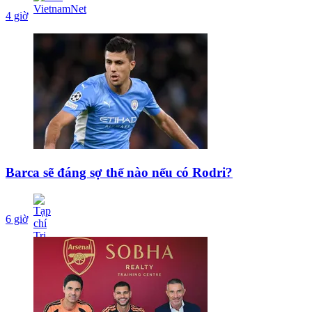
4 giờ
Barca sẽ đáng sợ thế nào nếu có Rodri?
6 giờ