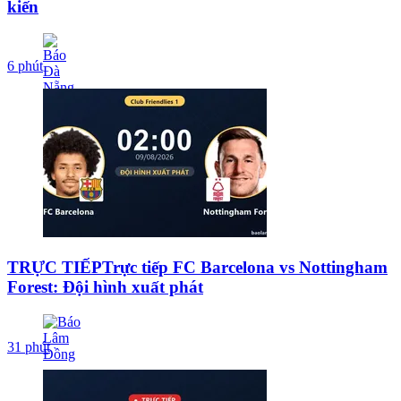
kiến
6 phút
TRỰC TIẾPTrực tiếp FC Barcelona vs Nottingham
Forest: Đội hình xuất phát
31 phút