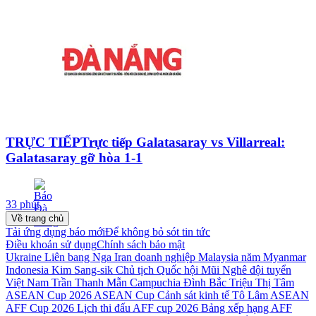
TRỰC TIẾPTrực tiếp Galatasaray vs Villarreal:
Galatasaray gỡ hòa 1-1
33 phút
Về trang chủ
Tải ứng dụng báo mới
Để không bỏ sót tin tức
Điều khoản sử dụng
Chính sách bảo mật
Ukraine
Liên bang Nga
Iran
doanh nghiệp
Malaysia
năm
Myanmar
Indonesia
Kim Sang-sik
Chủ tịch Quốc hội
Mũi Nghê
đội tuyển
Việt Nam
Trần Thanh Mẫn
Campuchia
Đình Bắc
Triệu Thị Tâm
ASEAN Cup 2026
ASEAN Cup
Cảnh sát kinh tế
Tô Lâm
ASEAN
AFF Cup 2026
Lịch thi đấu AFF cup 2026
Bảng xếp hạng AFF