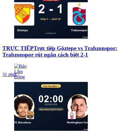
TRỰC TIẾPTrực tiếp Göztepe vs Trabzonspor:
Trabzonspor rút ngắn cách biệt 2-1
31 phút