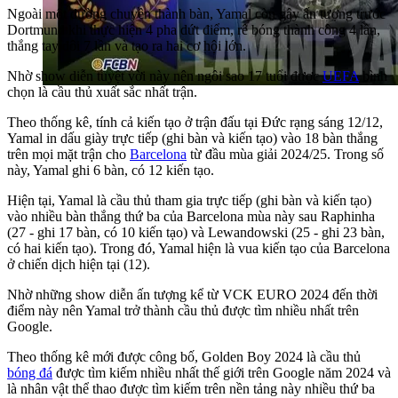
Ngoài một đường chuyền thành bàn, Yamal còn gây ấn tượng trước
Dortmund khi thực hiện 4 pha dứt điểm, rê bóng thành công 4 lần,
thắng tay đôi 7 lần và tạo ra hai cơ hội lớn.
Nhờ show diễn tuyệt vời này nên ngôi sao 17 tuổi được
UEFA
bình
chọn là cầu thủ xuất sắc nhất trận.
Theo thống kê, tính cả kiến tạo ở trận đấu tại Đức rạng sáng 12/12,
Yamal in dấu giày trực tiếp (ghi bàn và kiến tạo) vào 18 bàn thắng
trên mọi mặt trận cho
Barcelona
từ đầu mùa giải 2024/25. Trong số
này, Yamal ghi 6 bàn, có 12 kiến tạo.
Hiện tại, Yamal là cầu thủ tham gia trực tiếp (ghi bàn và kiến tạo)
vào nhiều bàn thắng thứ ba của Barcelona mùa này sau Raphinha
(27 - ghi 17 bàn, có 10 kiến tạo) và Lewandowski (25 - ghi 23 bàn,
có hai kiến tạo). Trong đó, Yamal hiện là vua kiến tạo của Barcelona
ở chiến dịch hiện tại (12).
Nhờ những show diễn ấn tượng kể từ VCK EURO 2024 đến thời
điểm này nên Yamal trở thành cầu thủ được tìm nhiều nhất trên
Google.
Theo thống kê mới được công bố, Golden Boy 2024 là cầu thủ
bóng đá
được tìm kiếm nhiều nhất thế giới trên Google năm 2024 và
là nhân vật thể thao được tìm kiếm trên nền tảng này nhiều thứ ba