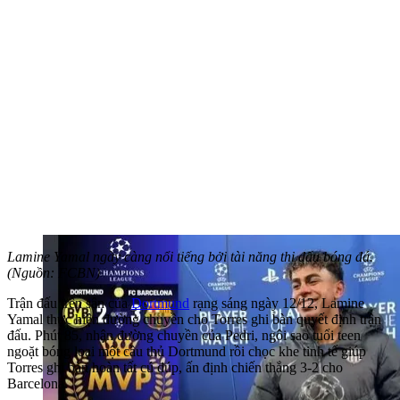
Lamine Yamal ngày càng nổi tiếng bởi tài năng thi đấu bóng đá.
(Nguồn: FCBN)
Trận đấu trên sân của
Dortmund
rạng sáng ngày 12/12, Lamine
Yamal thực hiện đường chuyền cho Torres ghi bàn quyết định trận
đấu. Phút 85, nhận đường chuyền của Pedri, ngôi sao tuổi teen
ngoặt bóng loại một cầu thủ Dortmund rồi chọc khe tinh tế giúp
Torres ghi bàn hoàn tất cú đúp, ấn định chiến thắng 3-2 cho
Barcelona.