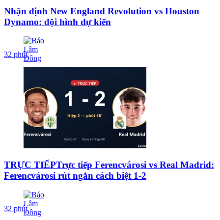
Nhận định New England Revolution vs Houston
Dynamo: đội hình dự kiến
32 phút
TRỰC TIẾPTrực tiếp Ferencvárosi vs Real Madrid:
Ferencvárosi rút ngắn cách biệt 1-2
32 phút