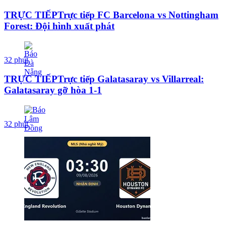
TRỰC TIẾPTrực tiếp FC Barcelona vs Nottingham
Forest: Đội hình xuất phát
32 phút
TRỰC TIẾPTrực tiếp Galatasaray vs Villarreal:
Galatasaray gỡ hòa 1-1
32 phút