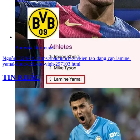
Borussia Dortmund
Nguồn
TG&VN
:
https://baoquocte.vn/kien-tao-dang-cap-lamine-
yamal-duoc-uefa-ton-vinh-297103.html
TIN KHÁC