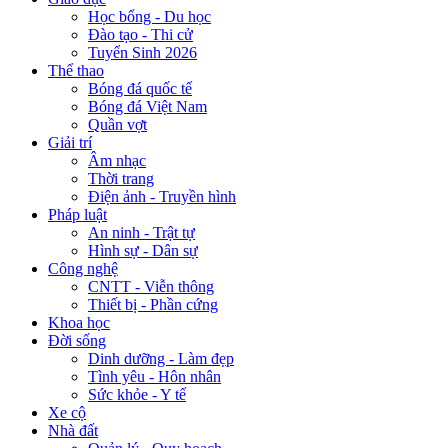
Học bổng - Du học
Đào tạo - Thi cử
Tuyển Sinh 2026
Thể thao
Bóng đá quốc tế
Bóng đá Việt Nam
Quần vợt
Giải trí
Âm nhạc
Thời trang
Điện ảnh - Truyền hình
Pháp luật
An ninh - Trật tự
Hình sự - Dân sự
Công nghệ
CNTT - Viễn thông
Thiết bị - Phần cứng
Khoa học
Đời sống
Dinh dưỡng - Làm đẹp
Tình yêu - Hôn nhân
Sức khỏe - Y tế
Xe cộ
Nhà đất