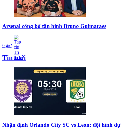
Arsenal công bố tân binh Bruno Guimaraes
6 giờ
Tin mới
Nhận định Orlando City SC vs Leon: đội hình dự