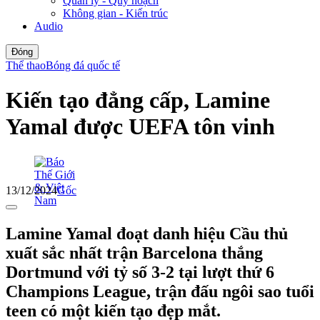
Quản lý - Quy hoạch
Không gian - Kiến trúc
Audio
Đóng
Thể thao
Bóng đá quốc tế
Kiến tạo đẳng cấp, Lamine
Yamal được UEFA tôn vinh
13/12/2024
Gốc
Lamine Yamal đoạt danh hiệu Cầu thủ
xuất sắc nhất trận Barcelona thắng
Dortmund với tỷ số 3-2 tại lượt thứ 6
Champions League, trận đấu ngôi sao tuổi
teen có một kiến tạo đẹp mắt.