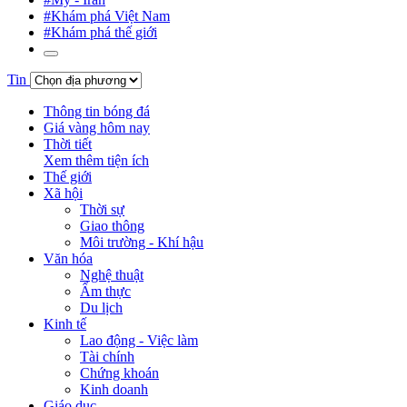
#Khám phá Việt Nam
#Khám phá thế giới
Tin
Thông tin bóng đá
Giá vàng hôm nay
Thời tiết
Xem thêm tiện ích
Thế giới
Xã hội
Thời sự
Giao thông
Môi trường - Khí hậu
Văn hóa
Nghệ thuật
Ẩm thực
Du lịch
Kinh tế
Lao động - Việc làm
Tài chính
Chứng khoán
Kinh doanh
Giáo dục