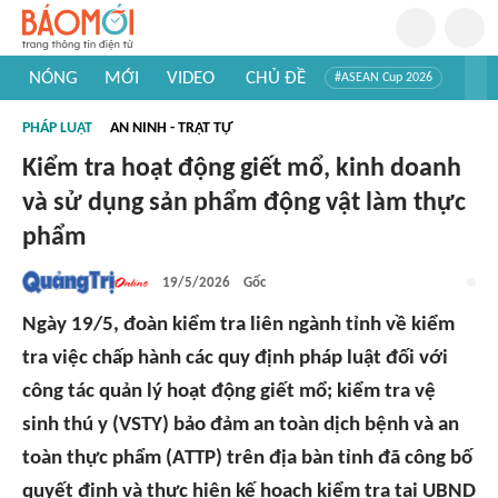
NÓNG
MỚI
VIDEO
CHỦ ĐỀ
#ASEAN Cup 2026
#Trí tuệ nhân tạo
#Mỹ - Iran
#Khám phá Việt Nam
PHÁP LUẬT
AN NINH - TRẬT TỰ
#Khám phá thế giới
Kiểm tra hoạt động giết mổ, kinh doanh
và sử dụng sản phẩm động vật làm thực
phẩm
19/5/2026
Gốc
Ngày 19/5, đoàn kiểm tra liên ngành tỉnh về kiểm
tra việc chấp hành các quy định pháp luật đối với
công tác quản lý hoạt động giết mổ; kiểm tra vệ
sinh thú y (VSTY) bảo đảm an toàn dịch bệnh và an
toàn thực phẩm (ATTP) trên địa bàn tỉnh đã công bố
quyết định và thực hiện kế hoạch kiểm tra tại UBND