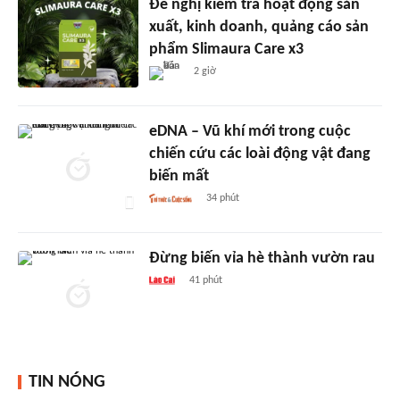
Đề nghị kiểm tra hoạt động sản
xuất, kinh doanh, quảng cáo sản
phẩm Slimaura Care x3
2 giờ
eDNA – Vũ khí mới trong cuộc
chiến cứu các loài động vật đang
biến mất
34 phút
Đừng biến vỉa hè thành vườn rau
41 phút
TIN NÓNG