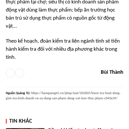
thực phẩm tại chợ; siêu thị có kinh doanh sản phẩm
động vật dùng làm thực phẩm; bếp ăn trường học
bán trú sử dụng thực phẩm có nguồn gốc từ động
vật...
Theo kế hoạch, đoàn kiểm tra liên ngành tỉnh sẽ tiến
hành kiểm tra đối với nhiều địa phương khác trong
tỉnh.
Bùi Thành
Nguồn
Quảng Trị
:
https://baoquangtri.vn/phap-luat/202605/kiem-tra-hoat-dong-
giet-mo-kinh-doanh-va-su-dung-san-pham-dong-vat-lam-thuc-pham-c043e39/
TIN KHÁC