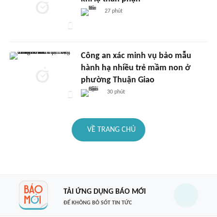
27 phút
Công an xác minh vụ bảo mẫu
hành hạ nhiều trẻ mầm non ở
phường Thuận Giao
30 phút
VỀ TRANG CHỦ
TẢI ỨNG DỤNG BÁO MỚI
ĐỂ KHÔNG BỎ SÓT TIN TỨC