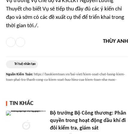
Vụ trưởng Vụ Chế độ và KSCLKT Nguyễn Lương
Thuyết cho biết Vụ sẽ tiếp thu đầy đủ các ý kiến chỉ
đạo và sớm có các đề xuất cụ thể để triển khai trong
thời gian tới./.
THÙY ANH
Trí tuệ nhân tạo
Nguồn
Kiểm Toán
:
https://baokiemtoan.vn/bai-viet/kiem-soat-chat-luong-kiem-
toan-phai-tro-thanh-cong-cu-kiem-soat-huu-hieu-cua-kiem-toan-nha-nuoc-
TIN KHÁC
Bộ trưởng Bộ Công thương: Phân
quyền trong hoạt động dầu khí đi
đôi kiểm tra, giám sát