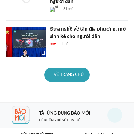
người dân
34 phút
Đưa nghề về tận địa phương, mở
sinh kế cho người dân
1 giờ
VỀ TRANG CHỦ
TẢI ỨNG DỤNG BÁO MỚI
ĐỂ KHÔNG BỎ SÓT TIN TỨC