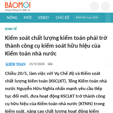
NÓNG
MỚI
VIDEO
CHỦ ĐỀ
#ASEAN Cup 2026
#Trí tuệ nhân tạo
#Mỹ - Iran
#Khám phá Việt Nam
KINH TẾ
#Khám phá thế giới
Kiểm soát chất lượng kiểm toán phải trở
thành công cụ kiểm soát hữu hiệu của
Kiểm toán nhà nước
21/5/2026
Gốc
Chiều 20/5, làm việc với Vụ Chế độ và Kiểm soát
chất lượng kiểm toán (KSCLKT), Tổng Kiểm toán nhà
nước Nguyễn Hữu Nghĩa nhấn mạnh yêu cầu tiếp
tục đổi mới, đưa hoạt động KSCLKT trở thành công
cụ hữu hiệu của Kiểm toán nhà nước (KTNN) trong
kiểm soát, nâng cao chất lượng hoạt động kiểm