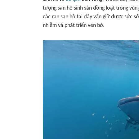
tượng san hô sinh sản đồng loạt trong vùn
các rạn san hô tại đây vẫn giữ được sức số
nhiễm và phát triển ven bờ.