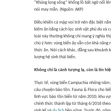
“Khủng long sống” khổng lồ bất ngờ nổi lê
nói may mắn. (Nguồn: AKP)
Điều khiến cá mập voi trở nên đặc biệt nằ
kiếm ăn bằng cách lọc sinh vật phù du và c
loài này thường không chỉ mang ý nghĩa th
chú ý hơn: vùng biển ấy vẫn còn khả năng 
thức ăn. Nói cách khác, đằng sau khoảnh k
lượng hệ sinh thái biển.
Không chỉ là cảnh tượng lạ, còn là tín hiệ
Thực tế, vùng biển Campuchia những năm 
câu chuyện bảo tồn. Fauna & Flora cho bi
lĩnh vực bảo tồn biển từ năm 2010; khu vự
chính thức thành lập từ tháng 6/2016 theo
sinh kế và
du lịch
bền vững. Trước đó, năm 