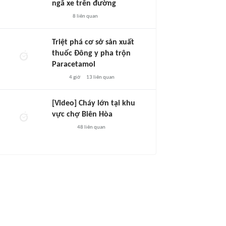
ngã xe trên đường
8
liên quan
Triệt phá cơ sở sản xuất
thuốc Đông y pha trộn
Paracetamol
4 giờ
13
liên quan
[Video] Cháy lớn tại khu
vực chợ Biên Hòa
48
liên quan