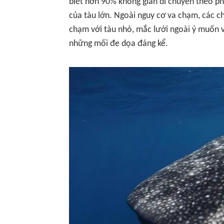
biết hơn 90% không gian di chuyển theo ph
của tàu lớn. Ngoài nguy cơ va chạm, các ch
chạm với tàu nhỏ, mắc lưới ngoài ý muốn 
những mối đe dọa đáng kể.