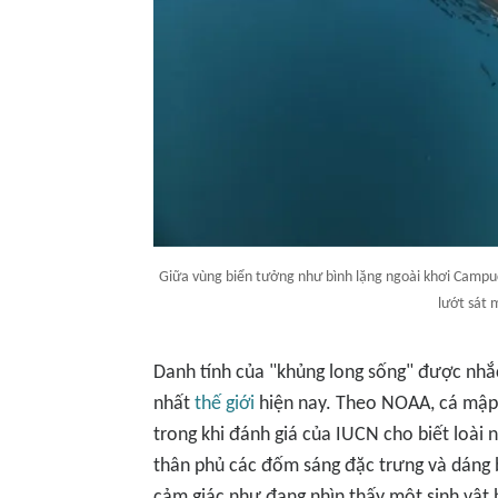
Giữa vùng biển tưởng như bình lặng ngoài khơi Campuc
lướt sát 
Danh tính của "khủng long sống" được nhắc 
nhất
thế giới
hiện nay. Theo NOAA, cá mập v
trong khi đánh giá của IUCN cho biết loài 
thân phủ các đốm sáng đặc trưng và dáng b
cảm giác như đang nhìn thấy một sinh vật b