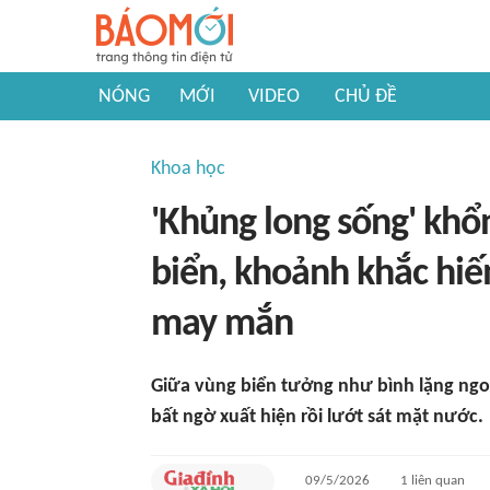
NÓNG
MỚI
VIDEO
CHỦ ĐỀ
Khoa học
'Khủng long sống' khổn
biển, khoảnh khắc hiế
may mắn
Giữa vùng biển tưởng như bình lặng ngoà
bất ngờ xuất hiện rồi lướt sát mặt nước.
09/5/2026
1
liên quan