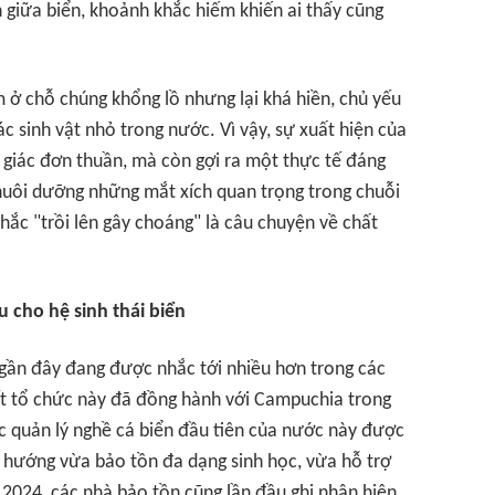
n giữa biển, khoảnh khắc hiếm khiến ai thấy cũng
m ở chỗ chúng khổng lồ nhưng lại khá hiền, chủ yếu
ác sinh vật nhỏ trong nước. Vì vậy, sự xuất hiện của
ị giác đơn thuần, mà còn gợi ra một thực tế đáng
nuôi dưỡng những mắt xích quan trọng trong chuỗi
hắc "trồi lên gây choáng" là câu chuyện về chất
u cho hệ sinh thái biển
gần đây đang được nhắc tới nhiều hơn trong các
ết tổ chức này đã đồng hành với Campuchia trong
c quản lý nghề cá biển đầu tiên của nước này được
 hướng vừa bảo tồn đa dạng sinh học, vừa hỗ trợ
2024, các nhà bảo tồn cũng lần đầu ghi nhận hiện