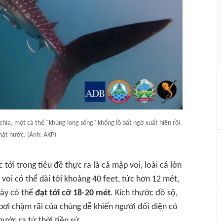
hia, một cá thể "khủng long sống" khổng lồ bất ngờ xuất hiện rồi
mặt nước. (Ảnh: AKP)
tới trong tiêu đề thực ra là cá mập voi, loài cá lớn
oi có thể dài tới khoảng 40 feet, tức hơn 12 mét,
này có thể
đạt tới cỡ 18-20 mét
. Kích thước đồ sộ,
ơi chậm rãi của chúng dễ khiến người đối diện có
ước ra từ thời tiền sử.