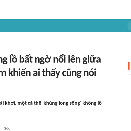
g lồ bất ngờ nổi lên giữa
m khiến ai thấy cũng nói
i khơi, một cá thể 'khủng long sống' khổng lồ
Gốc