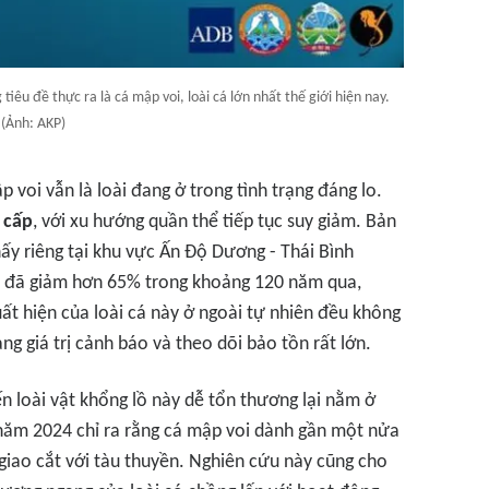
iêu đề thực ra là cá mập voi, loài cá lớn nhất thế giới hiện nay.
(Ảnh: AKP)
 voi vẫn là loài đang ở trong tình trạng đáng lo.
 cấp
, với xu hướng quần thể tiếp tục suy giảm. Bản
y riêng tại khu vực Ấn Độ Dương - Thái Bình
n đã giảm hơn 65% trong khoảng 120 năm qua,
ất hiện của loài cá này ở ngoài tự nhiên đều không
g giá trị cảnh báo và theo dõi bảo tồn rất lớn.
n loài vật khổng lồ này dễ tổn thương lại nằm ở
 năm 2024 chỉ ra rằng cá mập voi dành gần một nửa
 giao cắt với tàu thuyền. Nghiên cứu này cũng cho