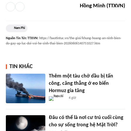
Hồng Minh (TTXVN)
Nam Phi
Nguồn
Tin Tức TTXVN
:
https://baotintuc.vn/the-gioi/khung-hoang-an-ninh-bien-
do-gay-ap-luc-doi-voi-he-sinh-thai-bien-20260606140751027.htm
TIN KHÁC
Thêm một tàu chở dầu bị tấn
công, căng thẳng ở eo biển
Hormuz gia tăng
4 giờ
Đâu có thể là nơi cư trú cuối cùng
cho sự sống trong hệ Mặt Trời?