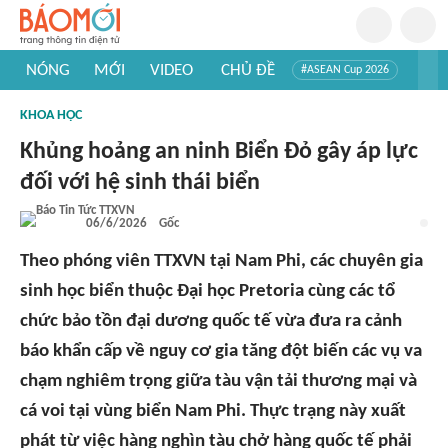
NÓNG
MỚI
VIDEO
CHỦ ĐỀ
#ASEAN Cup 2026
#Tuyển sinh đại học 2026
#Trí tuệ nhân tạo
#Mỹ - Iran
KHOA HỌC
#Khám phá Việt Nam
#Khám phá thế giới
Khủng hoảng an ninh Biển Đỏ gây áp lực
đối với hệ sinh thái biển
06/6/2026
Gốc
Theo phóng viên TTXVN tại Nam Phi, các chuyên gia
sinh học biển thuộc Đại học Pretoria cùng các tổ
chức bảo tồn đại dương quốc tế vừa đưa ra cảnh
báo khẩn cấp về nguy cơ gia tăng đột biến các vụ va
chạm nghiêm trọng giữa tàu vận tải thương mại và
cá voi tại vùng biển Nam Phi. Thực trạng này xuất
phát từ việc hàng nghìn tàu chở hàng quốc tế phải