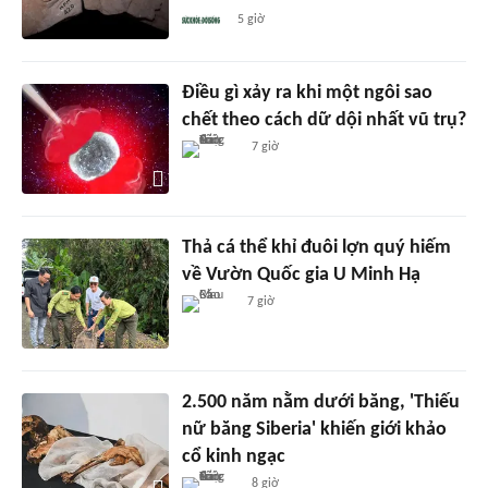
5 giờ
Điều gì xảy ra khi một ngôi sao
chết theo cách dữ dội nhất vũ trụ?
7 giờ
Thả cá thể khỉ đuôi lợn quý hiếm
về Vườn Quốc gia U Minh Hạ
7 giờ
2.500 năm nằm dưới băng, 'Thiếu
nữ băng Siberia' khiến giới khảo
cổ kinh ngạc
8 giờ