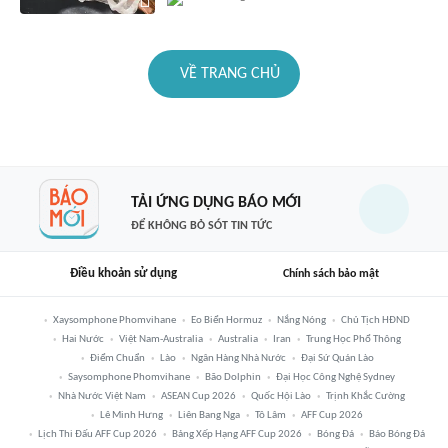
VỀ TRANG CHỦ
TẢI ỨNG DỤNG BÁO MỚI
ĐỂ KHÔNG BỎ SÓT TIN TỨC
Điều khoản sử dụng
Chính sách bảo mật
Xaysomphone Phomvihane
Eo Biển Hormuz
Nắng Nóng
Chủ Tịch HĐND
Hai Nước
Việt Nam-Australia
Australia
Iran
Trung Học Phổ Thông
Điểm Chuẩn
Lào
Ngân Hàng Nhà Nước
Đại Sứ Quán Lào
Saysomphone Phomvihane
Bão Dolphin
Đại Học Công Nghệ Sydney
Nhà Nước Việt Nam
ASEAN Cup 2026
Quốc Hội Lào
Trịnh Khắc Cường
Lê Minh Hưng
Liên Bang Nga
Tô Lâm
AFF Cup 2026
Lịch Thi Đấu AFF Cup 2026
Bảng Xếp Hạng AFF Cup 2026
Bóng Đá
Báo Bóng Đá