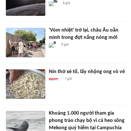
8 giờ
'Vòm nhiệt' trở lại, châu Âu oằn
mình trong đợt nắng nóng mới
8 giờ
Nín thở xẻ tổ, lấy nhộng ong vò vẽ
7 giờ
Khoảng 1.000 người tham gia
phong trào chạy bộ vì cá heo sông
Mekong quý hiếm tại Campuchia