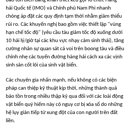
bảo tồn biển đang khẩn thiết kêu gọi Tổ chức Hàng
hải Quốc tế (IMO) và Chính phủ Nam Phi nhanh
chóng áp đặt các quy định tạm thời nhằm giảm thiểu
rủi ro. Các khuyến nghị bao gồm việc thiết lập "vùng
hạn chế tốc độ" (yêu cầu tàu giảm tốc độ xuống dưới
10 hải lý/giờ tại các khu vực nhạy cảm sinh thái), tăng
cường nhân sự quan sát cá voi trên boong tàu và điều
chỉnh nhẹ các tuyến đường hàng hải cách xa các vịnh
sinh sản cốt lõi của sinh vật biển.
Các chuyên gia nhấn mạnh, nếu không có các biện
pháp can thiệp kỹ thuật kịp thời, những thành quả
bảo tồn trong nhiều thập kỷ qua đối với các loài động
vật biển quý hiếm này có nguy cơ bị xóa sổ do những
hệ lụy gián tiếp từ xung đột của con người trên đất
liền.