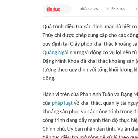
08/7/2026
6
liên quan
G
Quá trình điều tra xác định, mặc dù biết r
Thủy chỉ được phép cung cấp cho các công
quy định tại Giấy phép khai thác khoáng
Quảng Ngãi
nhưng vì động cơ vụ lợi nên t
Đặng Minh Khoa đã khai thác khoáng sản (
tượng theo quy định với tổng khối lượng kho
đồng.
Hành vi trên của Phan Anh Tuấn và Đặng M
của
pháp luật
về khai thác, quản lý tài ng
khoáng sản phục vụ các công trình trọng đi
công trình đang đẩy mạnh tiến độ thực hiệ
Chính phủ, Ủy ban nhân dân tỉnh. Vụ án đa
tiếp tục điều tra mở rộng để xử lý theo quy