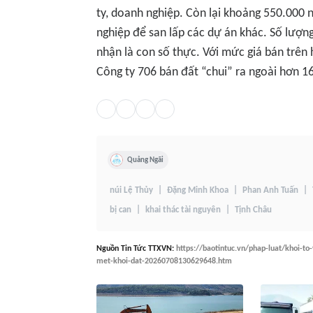
ty, doanh nghiệp. Còn lại khoảng 550.000 
nghiệp để san lấp các dự án khác. Số lượn
nhận là con số thực. Với mức giá bán trên
Công ty 706 bán đất “chui” ra ngoài hơn 16
Quảng Ngãi
núi Lệ Thủy
Đặng Minh Khoa
Phan Anh Tuấn
bị can
khai thác tài nguyên
Tịnh Châu
Nguồn
Tin Tức TTXVN
:
https://baotintuc.vn/phap-luat/khoi-to
met-khoi-dat-20260708130629648.htm