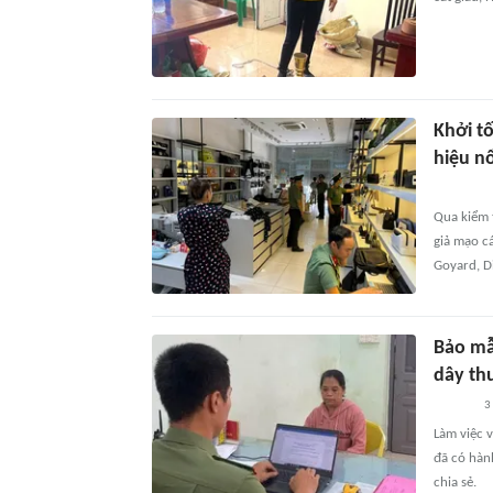
Khởi t
hiệu n
Qua kiểm 
giả mạo cá
Goyard, Di
Bảo mẫ
dây th
3
Làm việc 
đã có hàn
chia sẻ.