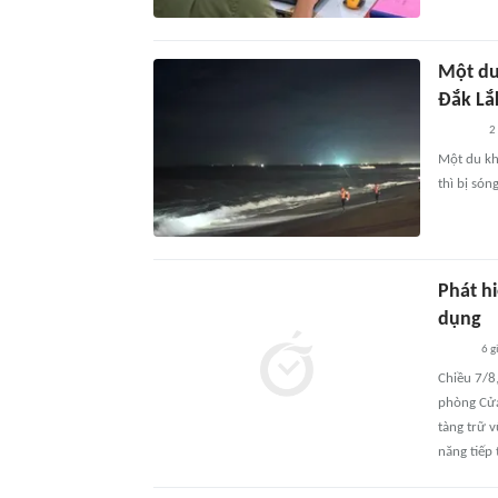
Một du
Đắk Lắ
2
Một du kh
thì bị són
Phát hi
dụng
6 g
Chiều 7/8,
phòng Cửa
tàng trữ 
năng tiếp 