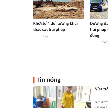
Khởi tố 4 đối tượng khai
Đường dây
thác cát trái phép
trái phép 
đồng
3 giờ
5 giờ
Tin nóng
Vừa tr
Trên đườn
cất giấu, 