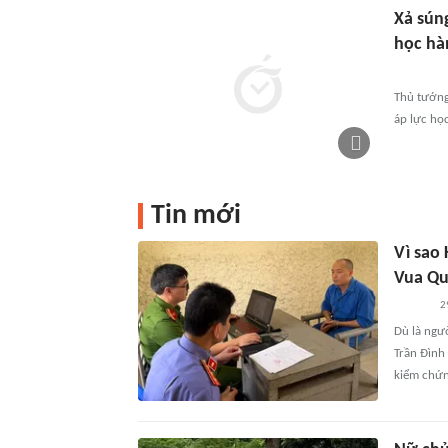
Xả sún
học hà
Thủ tướng
áp lực học
Tin mới
Vì sao
Vua Qu
2
Dù là ngư
Trần Đình 
kiểm chứn