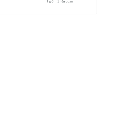
9 giờ
1
liên quan