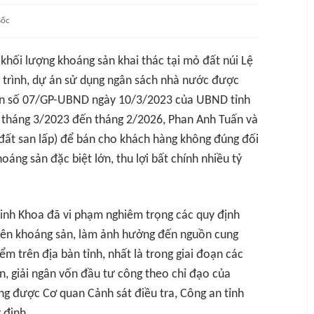
ốc
õ khối lượng khoáng sản khai thác tại mỏ đất núi Lệ
 trình, dự án sử dụng ngân sách nhà nước được
 sản số 07/GP-UBND ngày 10/3/2023 của UBND tỉnh
ừ tháng 3/2023 đến tháng 2/2026, Phan Anh Tuấn và
đất san lấp) để bán cho khách hàng không đúng đối
áng sản đặc biệt lớn, thu lợi bất chính nhiều tỷ
inh Khoa đã vi phạm nghiêm trọng các quy định
uyên khoáng sản, làm ảnh hưởng đến nguồn cung
ểm trên địa bàn tỉnh, nhất là trong giai đoạn các
n, giải ngân vốn đầu tư công theo chỉ đạo của
ng được Cơ quan Cảnh sát điều tra, Công an tỉnh
 định.