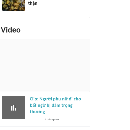
thận
Video
Clip: Người phụ nữ đi chợ
bất ngờ bị đâm trọng
thương
5
liên quan