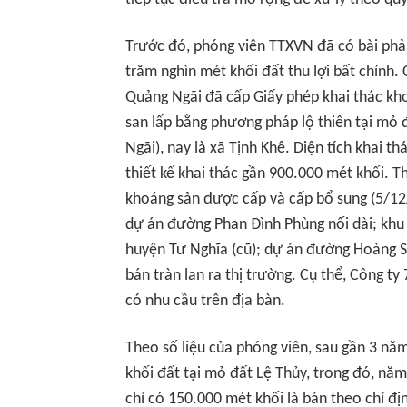
Trước đó, phóng viên TTXVN đã có bài phả
trăm nghìn mét khối đất thu lợi bất chính.
Quảng Ngãi đã cấp Giấy phép khai thác kho
san lấp bằng phương pháp lộ thiên tại mỏ 
Ngãi), nay là xã Tịnh Khê. Diện tích khai t
thiết kế khai thác gần 900.000 mét khối. T
khoáng sản được cấp và cấp bổ sung (5/12/
dự án đường Phan Đình Phùng nối dài; khu 
huyện Tư Nghĩa (cũ); dự án đường Hoàng 
bán tràn lan ra thị trường. Cụ thể, Công t
có nhu cầu trên địa bàn.
Theo số liệu của phóng viên, sau gần 3 nă
khối đất tại mỏ đất Lệ Thủy, trong đó, năm
chỉ có 150.000 mét khối là bán theo chỉ đị