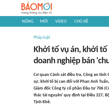
NÓNG
MỚI
VIDEO
CHỦ ĐỀ
Pháp luật
Khởi tố vụ án, khởi tố
doanh nghiệp bán 'chu
Cơ quan Cảnh sát điều tra, Công an tỉnh
sự, khởi tố bị can đối với Phan Anh Tuấn
Giám đốc Công ty cổ phần Đầu tư 706 (Cô
thác tài nguyên' quy định tại Điều 227, Bộ
Tịnh Khê.