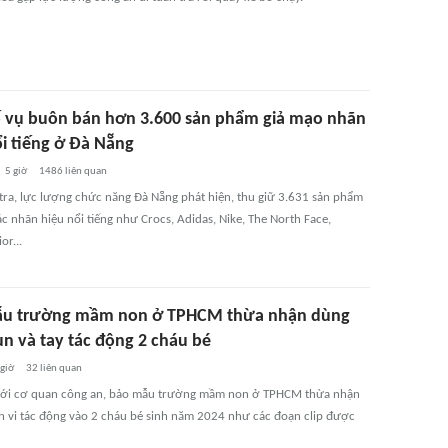
ố vụ buôn bán hơn 3.600 sản phẩm giả mạo nhãn
ổi tiếng ở Đà Nẵng
5 giờ
1486
liên quan
tra, lực lượng chức năng Đà Nẵng phát hiện, thu giữ 3.631 sản phẩm
c nhãn hiệu nổi tiếng như Crocs, Adidas, Nike, The North Face,
or...
u trường mầm non ở TPHCM thừa nhận dùng
un và tay tác động 2 cháu bé
 giờ
32
liên quan
với cơ quan công an, bảo mẫu trường mầm non ở TPHCM thừa nhận
h vi tác động vào 2 cháu bé sinh năm 2024 như các đoạn clip được