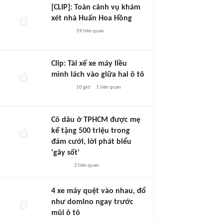
[CLIP]: Toàn cảnh vụ khám
xét nhà Huấn Hoa Hồng
39
liên quan
Clip: Tài xế xe máy liều
mình lách vào giữa hai ô tô
10 giờ
1
liên quan
Cô dâu ở TPHCM được mẹ
kế tặng 500 triệu trong
đám cưới, lời phát biểu
'gây sốt'
2
liên quan
4 xe máy quệt vào nhau, đổ
như domino ngay trước
mũi ô tô