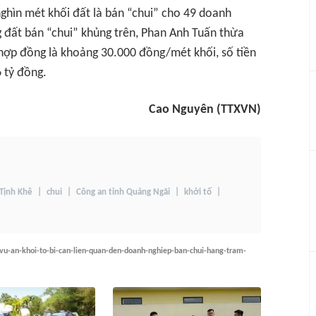
nghìn mét khối đất là bán “chui” cho 49 doanh
g đất bán “chui” khủng trên, Phan Anh Tuấn thừa
 hợp đồng là khoảng 30.000 đồng/mét khối, số tiền
 tỷ đồng.
Cao Nguyên (TTXVN)
Tịnh Khê
chui
Công an tỉnh Quảng Ngãi
khởi tố
-vu-an-khoi-to-bi-can-lien-quan-den-doanh-nghiep-ban-chui-hang-tram-