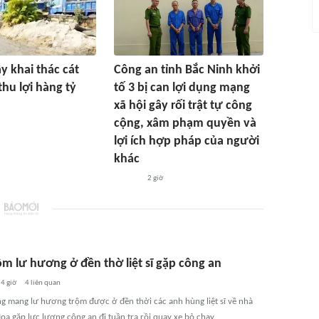
 khai thác cát
Công an tỉnh Bắc Ninh khởi
thu lợi hàng tỷ
tố 3 bị can lợi dụng mạng
xã hội gây rối trật tự công
cộng, xâm phạm quyền và
lợi ích hợp pháp của người
khác
2 giờ
ộm lư hương ở đền thờ liệt sĩ gặp công an
4 giờ
4
liên quan
g mang lư hương trộm được ở đền thời các anh hùng liệt sĩ về nhà
Hoa gặp lực lượng công an đi tuần tra rồi quay xe bỏ chạy.