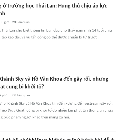
g ở trường học Thái Lan: Hung thủ chịu áp lực
nh
3 giờ
23
liên quan
 Thái Lan cho biết thông tin ban đầu cho thấy nam sinh 14 tuổi chịu
 tập kéo dài, và vụ tấn công có thể được chuẩn bị từ trước.
 Khánh Sky và Hồ Văn Khoa đến gây rối, nhưng
ạt cũng bị khởi tố?
9 phút
88
liên quan
ời bị Khánh Sky và Hồ Văn Khoa tìm đến xưởng để livestream gây rối,
Tiệp (Vua Quạt) cũng bị khởi tố do nhiều lần phát tán thông tin chưa
g, xúc phạm người khác trên mạng xã hội.