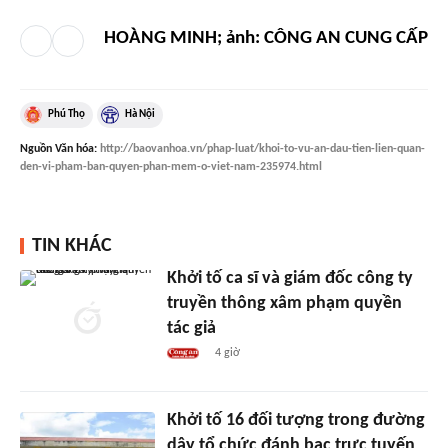
HOÀNG MINH; ảnh: CÔNG AN CUNG CẤP
Phú Thọ
Hà Nội
Nguồn
Văn hóa
:
http://baovanhoa.vn/phap-luat/khoi-to-vu-an-dau-tien-lien-quan-
den-vi-pham-ban-quyen-phan-mem-o-viet-nam-235974.html
TIN KHÁC
Khởi tố ca sĩ và giám đốc công ty
truyền thông xâm phạm quyền
tác giả
4 giờ
Khởi tố 16 đối tượng trong đường
dây tổ chức đánh bạc trực tuyến