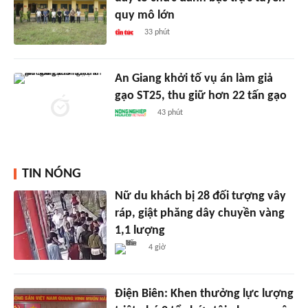
quy mô lớn
33 phút
An Giang khởi tố vụ án làm giả
gạo ST25, thu giữ hơn 22 tấn gạo
43 phút
TIN NÓNG
Nữ du khách bị 28 đối tượng vây
ráp, giật phăng dây chuyền vàng
1,1 lượng
4 giờ
Điện Biên: Khen thưởng lực lượng