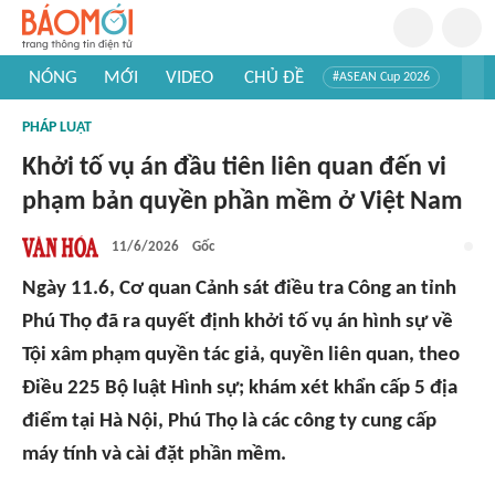
NÓNG
MỚI
VIDEO
CHỦ ĐỀ
#ASEAN Cup 2026
#Trí tuệ nhân tạo
#Mỹ - Iran
#Khám phá Việt Nam
PHÁP LUẬT
#Khám phá thế giới
Khởi tố vụ án đầu tiên liên quan đến vi
phạm bản quyền phần mềm ở Việt Nam
11/6/2026
Gốc
Ngày 11.6, Cơ quan Cảnh sát điều tra Công an tỉnh
Phú Thọ đã ra quyết định khởi tố vụ án hình sự về
Tội xâm phạm quyền tác giả, quyền liên quan, theo
Điều 225 Bộ luật Hình sự; khám xét khẩn cấp 5 địa
điểm tại Hà Nội, Phú Thọ là các công ty cung cấp
máy tính và cài đặt phần mềm.