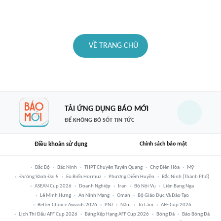
VỀ TRANG CHỦ
TẢI ỨNG DỤNG BÁO MỚI
ĐỂ KHÔNG BỎ SÓT TIN TỨC
Điều khoản sử dụng
Chính sách bảo mật
Bắc Bộ
Bắc Ninh
THPT Chuyên Tuyên Quang
Chợ Biên Hòa
Mỹ
Đường Vành Đai 5
Eo Biển Hormuz
Phương Diễm Huyền
Bắc Ninh (thành Phố)
ASEAN Cup 2026
Doanh Nghiệp
Iran
Bộ Nội Vụ
Liên Bang Nga
Lê Minh Hưng
An Ninh Mạng
Oman
Bộ Giáo Dục Và Đào Tạo
Better Choice Awards 2026
PNJ
Năm
Tô Lâm
AFF Cup 2026
Lịch Thi Đấu AFF Cup 2026
Bảng Xếp Hạng AFF Cup 2026
Bóng Đá
Báo Bóng Đá