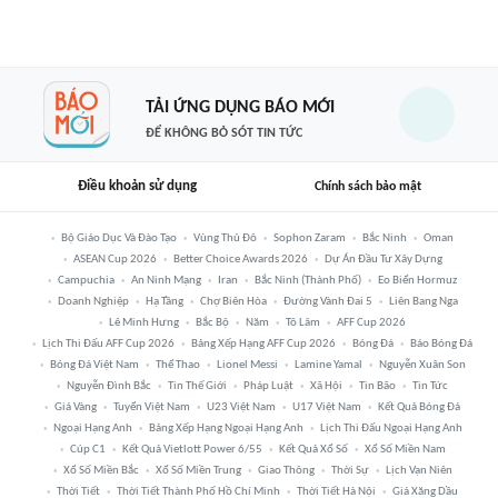
TẢI ỨNG DỤNG BÁO MỚI
ĐỂ KHÔNG BỎ SÓT TIN TỨC
Điều khoản sử dụng
Chính sách bảo mật
Bộ Giáo Dục Và Đào Tạo
Vùng Thủ Đô
Sophon Zaram
Bắc Ninh
Oman
ASEAN Cup 2026
Better Choice Awards 2026
Dự Án Đầu Tư Xây Dựng
Campuchia
An Ninh Mạng
Iran
Bắc Ninh (thành Phố)
Eo Biển Hormuz
Doanh Nghiệp
Hạ Tầng
Chợ Biên Hòa
Đường Vành Đai 5
Liên Bang Nga
Lê Minh Hưng
Bắc Bộ
Năm
Tô Lâm
AFF Cup 2026
Lịch Thi Đấu AFF Cup 2026
Bảng Xếp Hạng AFF Cup 2026
Bóng Đá
Báo Bóng Đá
Bóng Đá Việt Nam
Thể Thao
Lionel Messi
Lamine Yamal
Nguyễn Xuân Son
Nguyễn Đình Bắc
Tin Thế Giới
Pháp Luật
Xã Hội
Tin Bão
Tin Tức
Giá Vàng
Tuyển Việt Nam
U23 Việt Nam
U17 Việt Nam
Kết Quả Bóng Đá
Ngoại Hạng Anh
Bảng Xếp Hạng Ngoại Hạng Anh
Lịch Thi Đấu Ngoại Hạng Anh
Cúp C1
Kết Quả Vietlott Power 6/55
Kết Quả Xổ Số
Xổ Số Miền Nam
Xổ Số Miền Bắc
Xổ Số Miền Trung
Giao Thông
Thời Sự
Lịch Vạn Niên
Thời Tiết
Thời Tiết Thành Phố Hồ Chí Minh
Thời Tiết Hà Nội
Giá Xăng Dầu