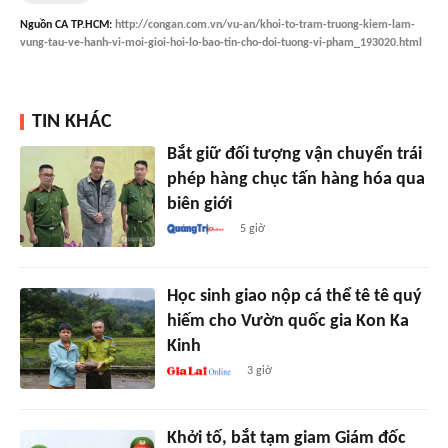
Nguồn
CA TP.HCM
:
http://congan.com.vn/vu-an/khoi-to-tram-truong-kiem-lam-
vung-tau-ve-hanh-vi-moi-gioi-hoi-lo-bao-tin-cho-doi-tuong-vi-pham_193020.html
TIN KHÁC
Bắt giữ đối tượng vận chuyển trái
phép hàng chục tấn hàng hóa qua
biên giới
5 giờ
Học sinh giao nộp cá thể tê tê quý
hiếm cho Vườn quốc gia Kon Ka
Kinh
3 giờ
Khởi tố, bắt tạm giam Giám đốc