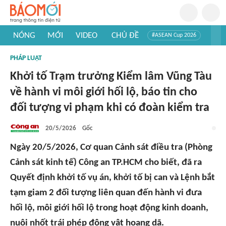
NÓNG
MỚI
VIDEO
CHỦ ĐỀ
#ASEAN Cup 2026
#Trí tuệ nhân tạo
#Mỹ - Iran
#Khám phá Việt Nam
PHÁP LUẬT
#Khám phá thế giới
Khởi tố Trạm trưởng Kiểm lâm Vũng Tàu
về hành vi môi giới hối lộ, báo tin cho
đối tượng vi phạm khi có đoàn kiểm tra
20/5/2026
Gốc
Ngày 20/5/2026, Cơ quan Cảnh sát điều tra (Phòng
Cảnh sát kinh tế) Công an TP.HCM cho biết, đã ra
Quyết định khởi tố vụ án, khởi tố bị can và Lệnh bắt
tạm giam 2 đối tượng liên quan đến hành vi đưa
hối lộ, môi giới hối lộ trong hoạt động kinh doanh,
nuôi nhốt trái phép động vật hoang dã.