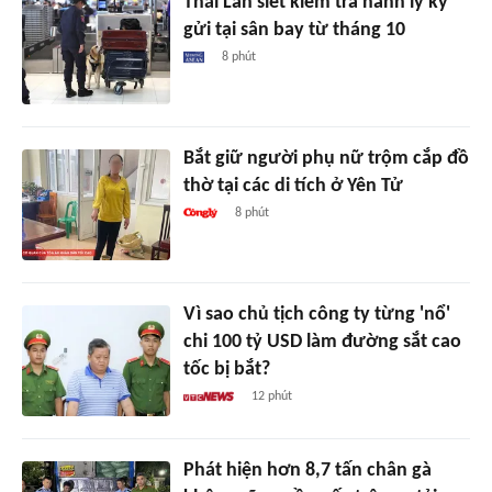
Thái Lan siết kiểm tra hành lý ký
gửi tại sân bay từ tháng 10
8 phút
Bắt giữ người phụ nữ trộm cắp đồ
thờ tại các di tích ở Yên Tử
8 phút
Vì sao chủ tịch công ty từng 'nổ'
chi 100 tỷ USD làm đường sắt cao
tốc bị bắt?
12 phút
Phát hiện hơn 8,7 tấn chân gà