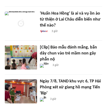
'Huấn Hoa Hồng' là ai và vụ ồn ào
từ thiện ở Lai Châu diễn biến như
thế nào?
3 giờ
[Clip] Bảo mẫu đánh mắng, bắn
dây chun vào trẻ mầm non gây
phẫn nộ
3 giờ
Ngày 7/8, TAND khu vực 6, TP Hải
Phòng xét xử giang hồ mạng Tiến
'Bịp'
3 giờ