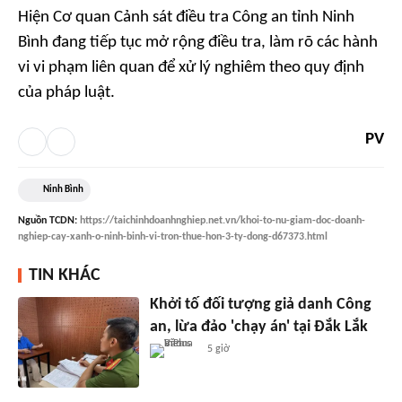
Hiện Cơ quan Cảnh sát điều tra Công an tỉnh Ninh
Bình đang tiếp tục mở rộng điều tra, làm rõ các hành
vi vi phạm liên quan để xử lý nghiêm theo quy định
của pháp luật.
PV
Ninh Bình
Nguồn
TCDN
:
https://taichinhdoanhnghiep.net.vn/khoi-to-nu-giam-doc-doanh-
nghiep-cay-xanh-o-ninh-binh-vi-tron-thue-hon-3-ty-dong-d67373.html
TIN KHÁC
Khởi tố đối tượng giả danh Công
an, lừa đảo 'chạy án' tại Đắk Lắk
5 giờ