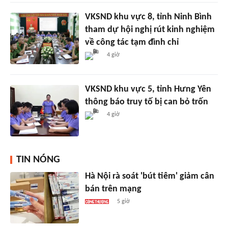
VKSND khu vực 8, tỉnh Ninh Bình
tham dự hội nghị rút kinh nghiệm
về công tác tạm đình chỉ
4 giờ
VKSND khu vực 5, tỉnh Hưng Yên
thông báo truy tố bị can bỏ trốn
4 giờ
TIN NÓNG
Hà Nội rà soát 'bút tiêm' giảm cân
bán trên mạng
5 giờ