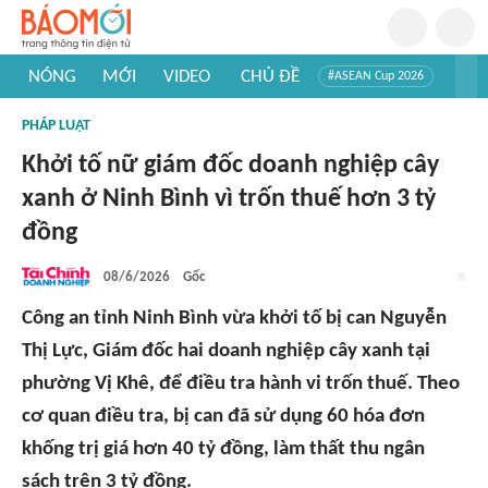
NÓNG
MỚI
VIDEO
CHỦ ĐỀ
#ASEAN Cup 2026
#Trí tuệ nhân tạo
#Mỹ - Iran
#Khám phá Việt Nam
PHÁP LUẬT
#Khám phá thế giới
Khởi tố nữ giám đốc doanh nghiệp cây
xanh ở Ninh Bình vì trốn thuế hơn 3 tỷ
đồng
08/6/2026
Gốc
Công an tỉnh Ninh Bình vừa khởi tố bị can Nguyễn
Thị Lực, Giám đốc hai doanh nghiệp cây xanh tại
phường Vị Khê, để điều tra hành vi trốn thuế. Theo
cơ quan điều tra, bị can đã sử dụng 60 hóa đơn
khống trị giá hơn 40 tỷ đồng, làm thất thu ngân
sách trên 3 tỷ đồng.