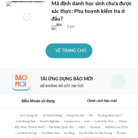
Mã định danh học sinh chưa được
xác thực: Phụ huynh kiểm tra ở
đâu?
4 giờ
VỀ TRANG CHỦ
TẢI ỨNG DỤNG BÁO MỚI
ĐỂ KHÔNG BỎ SÓT TIN TỨC
Điều khoản sử dụng
Chính sách bảo mật
Kim Sang-Sik
An Ninh Mạng
Vùng Thủ Đô
Mỹ
Đường Vành Đai 5
Liên Bang Nga
Doanh Nghiệp
Campuchia
Iran
Luật Kiến Trúc
Oman
Bắc Ninh (thành Phố)
Đại Biểu Quốc Hội
Năm
Ukraine
ASEAN Cup 2026
Lê Minh Hưng
Chợ Biên Hòa
Hạ Tầng
Dự Án Đầu Tư Xây Dựng
Tô Lâm