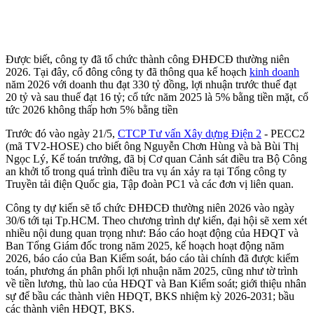
Được biết, công ty đã tổ chức thành công ĐHĐCĐ thường niên
2026. Tại đây, cổ đông công ty đã thông qua kế hoạch
kinh doanh
năm 2026 với doanh thu đạt 330 tỷ đồng, lợi nhuận trước thuế đạt
20 tỷ và sau thuế đạt 16 tỷ; cổ tức năm 2025 là 5% bằng tiền mặt, cổ
tức 2026 không thấp hơn 5% bằng tiền
Trước đó vào ngày 21/5,
CTCP Tư vấn Xây dựng Điện 2
- PECC2
(mã TV2-HOSE) cho biết ông Nguyễn Chơn Hùng và bà Bùi Thị
Ngọc Lý, Kế toán trưởng, đã bị Cơ quan Cảnh sát điều tra Bộ Công
an khởi tố trong quá trình điều tra vụ án xảy ra tại Tổng công ty
Truyền tải điện Quốc gia, Tập đoàn PC1 và các đơn vị liên quan.
Công ty dự kiến sẽ tổ chức ĐHĐCĐ thường niên 2026 vào ngày
30/6 tới tại Tp.HCM. Theo chương trình dự kiến, đại hội sẽ xem xét
nhiều nội dung quan trọng như: Báo cáo hoạt động của HĐQT và
Ban Tổng Giám đốc trong năm 2025, kế hoạch hoạt động năm
2026, báo cáo của Ban Kiểm soát, báo cáo tài chính đã được kiểm
toán, phương án phân phối lợi nhuận năm 2025, cũng như tờ trình
về tiền lương, thù lao của HĐQT và Ban Kiểm soát; giới thiệu nhân
sự để bầu các thành viên HĐQT, BKS nhiệm kỳ 2026-2031; bầu
các thành viên HĐQT, BKS.