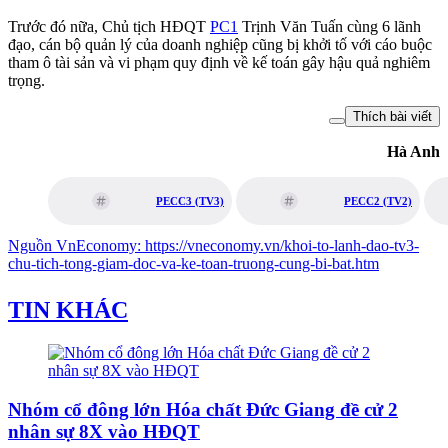
Trước đó nữa, Chủ tịch HĐQT
PC1
Trịnh Văn Tuấn cùng 6 lãnh
đạo, cán bộ quản lý của doanh nghiệp cũng bị khởi tố với cáo buộc
tham ô tài sản và vi phạm quy định về kế toán gây hậu quả nghiêm
trọng.
Thích bài viết
Hà Anh
PECC3 (TV3)
PECC2 (TV2)
Nguồn
VnEconomy
:
https://vneconomy.vn/khoi-to-lanh-dao-tv3-
chu-tich-tong-giam-doc-va-ke-toan-truong-cung-bi-bat.htm
TIN KHÁC
Nhóm cổ đông lớn Hóa chất Đức Giang đề cử 2
nhân sự 8X vào HĐQT