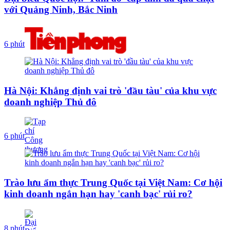
với Quảng Ninh, Bắc Ninh
6 phút
Hà Nội: Khẳng định vai trò 'đầu tàu' của khu vực
doanh nghiệp Thủ đô
6 phút
Trào lưu ẩm thực Trung Quốc tại Việt Nam: Cơ hội
kinh doanh ngắn hạn hay 'canh bạc' rủi ro?
8 phút