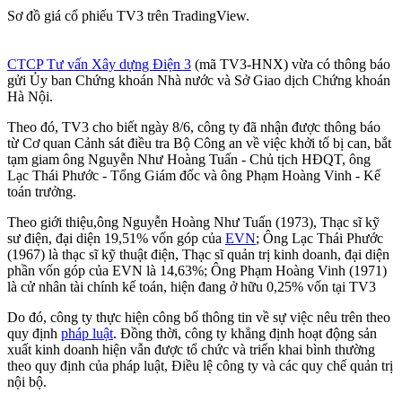
Sơ đồ giá cổ phiếu TV3 trên TradingView.
CTCP Tư vấn Xây dựng Điện 3
(mã TV3-HNX) vừa có thông báo
gửi Ủy ban Chứng khoán Nhà nước và Sở Giao dịch Chứng khoán
Hà Nội.
Theo đó, TV3 cho biết ngày 8/6, công ty đã nhận được thông báo
từ Cơ quan Cảnh sát điều tra Bộ Công an về việc khởi tố bị can, bắt
tạm giam ông Nguyễn Như Hoàng Tuấn - Chủ tịch HĐQT, ông
Lạc Thái Phước - Tổng Giám đốc và ông Phạm Hoàng Vinh - Kế
toán trưởng.
Theo giới thiệu,ông Nguyễn Hoàng Như Tuấn (1973), Thạc sĩ kỹ
sư điện, đại diện 19,51% vốn góp của
EVN
; Ông Lạc Thái Phước
(1967) là thạc sĩ kỹ thuật điện, Thạc sĩ quản trị kinh doanh, đại diện
phần vốn góp của EVN là 14,63%; Ông Phạm Hoàng Vinh (1971)
là cử nhân tài chính kế toán, hiện đang ở hữu 0,25% vốn tại TV3
Do đó, công ty thực hiện công bố thông tin về sự việc nêu trên theo
quy định
pháp luật
. Đồng thời, công ty khẳng định hoạt động sản
xuất kinh doanh hiện vẫn được tổ chức và triển khai bình thường
theo quy định của pháp luật, Điều lệ công ty và các quy chế quản trị
nội bộ.