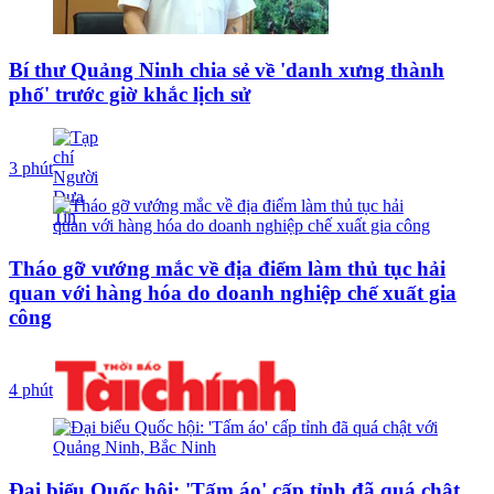
Bí thư Quảng Ninh chia sẻ về 'danh xưng thành
phố' trước giờ khắc lịch sử
3 phút
Tháo gỡ vướng mắc về địa điểm làm thủ tục hải
quan với hàng hóa do doanh nghiệp chế xuất gia
công
4 phút
Đại biểu Quốc hội: 'Tấm áo' cấp tỉnh đã quá chật