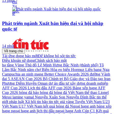
13 phút
Phát triển ngành Xuất bản hiện đại và hội nhập
quốc tế
14 phút
Về trang chủ
Tải ứng dụng báo mới
Để không bỏ sót tin tức
Điều khoản sử dụng
Chính sách bảo mật
hạ tầng
Vùng Thủ đô
Lê Minh Hưng
Bắc Ninh (thành phố)
Tô
Lâm
Bắc Ninh
năm
chợ Biên Hòa
eo biển Hormuz
Liên bang Nga
Campuchia
an ninh mạng
Better Choice Awards 2026
đường Vành
đai 5
ASEAN Cup 2026
Bộ Chính trị
Bộ Giáo dục và Đào tạo
Iran
Phương Diễm Huyền
Oman
dự án đầu tư xây dựng
doanh nghiệp
AFF Cup 2026
Lịch thi đấu AFF cup 2026
Bảng xếp hạng AFF
Cup 2026
bóng đá
báo bóng đá
bóng đá Việt Nam
thể thao
Lionel
Messi
lamine yamal
Nguyễn Xuân Son
Nguyễn Đình Bắc
tin thế
giới
pháp luật
Xã hội
tin bão
tin tức
giá vàng
Tuyển Việt Nam
U23
Việt Nam
U17 Việt Nam
kết quả bóng đá
Ngoại hạng anh
bảng xếp
hạng ngoại hạng anh
lịch thi đấu ngoại hạng Anh
Cúp C1
Kết quả