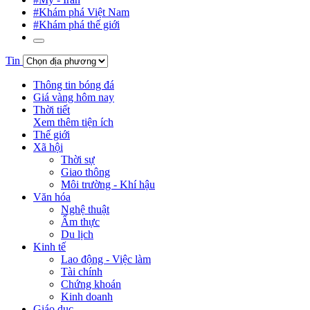
#Khám phá Việt Nam
#Khám phá thế giới
Tin
Thông tin bóng đá
Giá vàng hôm nay
Thời tiết
Xem thêm tiện ích
Thế giới
Xã hội
Thời sự
Giao thông
Môi trường - Khí hậu
Văn hóa
Nghệ thuật
Ẩm thực
Du lịch
Kinh tế
Lao động - Việc làm
Tài chính
Chứng khoán
Kinh doanh
Giáo dục