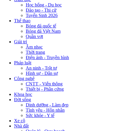
Học bổng - Du học
Đào tạo - Thi cử
Tuyển Sinh 2026
Thể thao
Bóng đá quốc tế
Bóng đá Việt Nam
Quần vợt
Giải trí
Âm nhạc
Thời trang
Điện ảnh - Truyền hình
Pháp luật
An ninh - Trật tự
Hình sự - Dân sự
Công nghệ
CNTT - Viễn thông
Thiết bị - Phần cứng
Khoa học
Đời sống
Dinh dưỡng - Làm đẹp
Tình yêu - Hôn nhân
Sức khỏe - Y tế
Xe cộ
Nhà đất