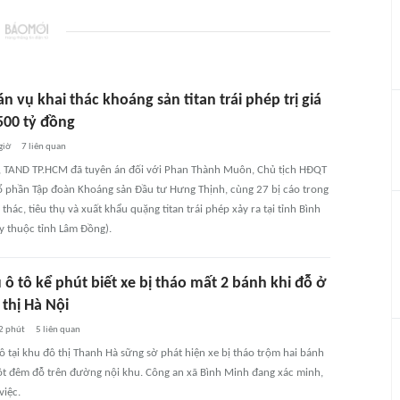
n vụ khai thác khoáng sản titan trái phép trị giá
500 tỷ đồng
giờ
7
liên quan
, TAND TP.HCM đã tuyên án đối với Phan Thành Muôn, Chủ tịch HĐQT
ổ phần Tập đoàn Khoáng sản Đầu tư Hưng Thịnh, cùng 27 bị cáo trong
 thác, tiêu thụ và xuất khẩu quặng titan trái phép xảy ra tại tỉnh Bình
y thuộc tỉnh Lâm Đồng).
ô tô kể phút biết xe bị tháo mất 2 bánh khi đỗ ở
thị Hà Nội
2 phút
5
liên quan
ô tại khu đô thị Thanh Hà sững sờ phát hiện xe bị tháo trộm hai bánh
ột đêm đỗ trên đường nội khu. Công an xã Bình Minh đang xác minh,
việc.