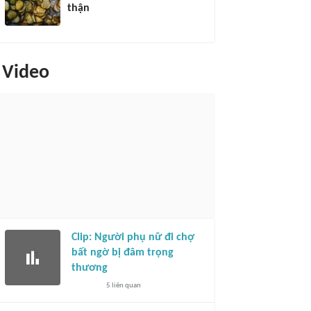
thận
Video
Clip: Người phụ nữ đi chợ
bất ngờ bị đâm trọng
thương
5
liên quan