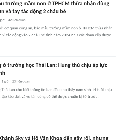
u trường mầm non ở TPHCM thừa nhận dùng
un và tay tác động 2 cháu bé
 giờ
32
liên quan
với cơ quan công an, bảo mẫu trường mầm non ở TPHCM thừa nhận
h vi tác động vào 2 cháu bé sinh năm 2024 như các đoạn clip được
g ở trường học Thái Lan: Hung thủ chịu áp lực
nh
3 giờ
23
liên quan
 Thái Lan cho biết thông tin ban đầu cho thấy nam sinh 14 tuổi chịu
 tập kéo dài, và vụ tấn công có thể được chuẩn bị từ trước.
 Khánh Sky và Hồ Văn Khoa đến gây rối, nhưng