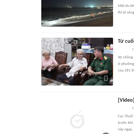
Một du kh
thì bị són
Từ cuốn
1
Vợ chồng y
ở phường 
của 181 li
[Video
1
Cục Thuế 
trước khi
này ngay.