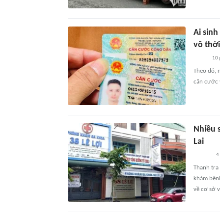
Ai sin
vô thờ
10 
Theo đó, 
căn cước 
Nhiều 
Lai
4
Thanh tra 
khám bệnh
về cơ sở v