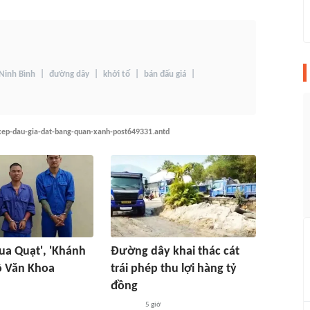
 Ninh Bình
đường dây
khởi tố
bán đấu giá
xep-dau-gia-dat-bang-quan-xanh-post649331.antd
Vua Quạt', 'Khánh
Đường dây khai thác cát
ồ Văn Khoa
trái phép thu lợi hàng tỷ
đồng
5 giờ