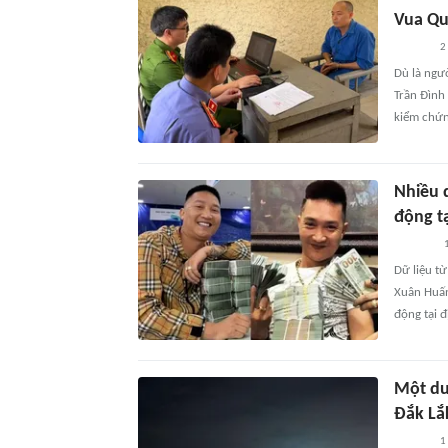
Vua Qu
2
Dù là ngư
Trần Đình 
kiểm chứn
Nhiều 
động tạ
1
Dữ liệu t
Xuân Huấn
động tại đ
Một du
Đắk Lắ
1