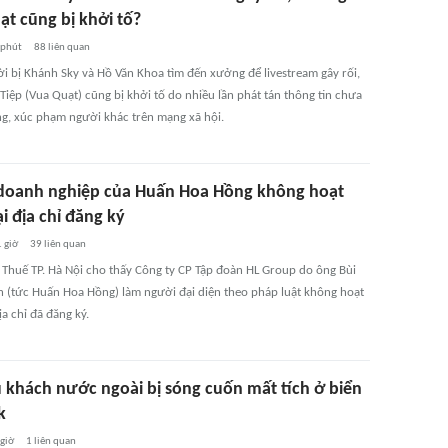
ạt cũng bị khởi tố?
 phút
88
liên quan
ời bị Khánh Sky và Hồ Văn Khoa tìm đến xưởng để livestream gây rối,
Tiệp (Vua Quạt) cũng bị khởi tố do nhiều lần phát tán thông tin chưa
g, xúc phạm người khác trên mạng xã hội.
doanh nghiệp của Huấn Hoa Hồng không hoạt
i địa chỉ đăng ký
 giờ
39
liên quan
ừ Thuế TP. Hà Nội cho thấy Công ty CP Tập đoàn HL Group do ông Bùi
 (tức Huấn Hoa Hồng) làm người đại diện theo pháp luật không hoạt
ịa chỉ đã đăng ký.
 khách nước ngoài bị sóng cuốn mất tích ở biển
k
 giờ
1
liên quan