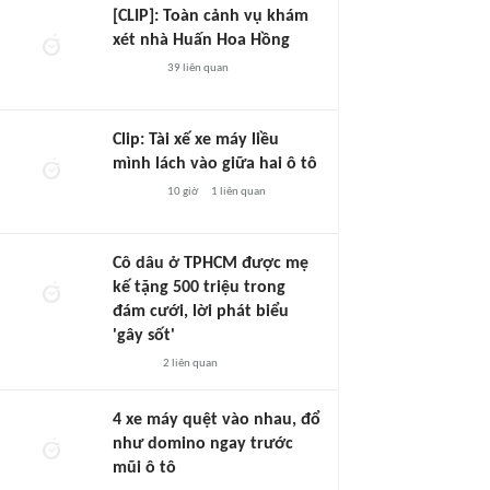
[CLIP]: Toàn cảnh vụ khám
xét nhà Huấn Hoa Hồng
39
liên quan
Clip: Tài xế xe máy liều
mình lách vào giữa hai ô tô
10 giờ
1
liên quan
Cô dâu ở TPHCM được mẹ
kế tặng 500 triệu trong
đám cưới, lời phát biểu
'gây sốt'
2
liên quan
4 xe máy quệt vào nhau, đổ
như domino ngay trước
mũi ô tô