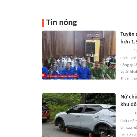
Tin nóng
Tuyên á
hơn 1.
1 
Chiều 7/8
Công ty C
vụ án khai
Thuận (na
Nữ chủ 
khu đô 
1
Chủ xe ô t
chỉ sau m
làm rõ vụ 