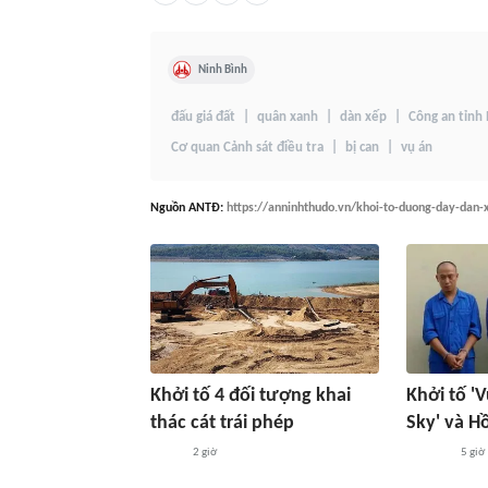
Ninh Bình
đấu giá đất
quân xanh
dàn xếp
Công an tỉnh
Cơ quan Cảnh sát điều tra
bị can
vụ án
Nguồn
ANTĐ
:
https://anninhthudo.vn/khoi-to-duong-day-dan-
Khởi tố 4 đối tượng khai
Khởi tố '
thác cát trái phép
Sky' và H
2 giờ
5 giờ