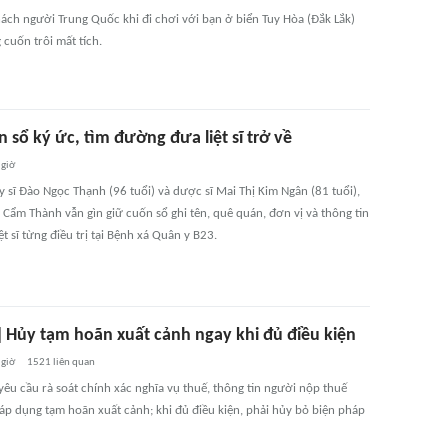
ách người Trung Quốc khi đi chơi với bạn ở biển Tuy Hòa (Đắk Lắk)
g cuốn trôi mất tích.
 sổ ký ức, tìm đường đưa liệt sĩ trở về
 giờ
 sĩ Đào Ngọc Thạnh (96 tuổi) và dược sĩ Mai Thị Kim Ngân (81 tuổi),
Cẩm Thành vẫn gìn giữ cuốn sổ ghi tên, quê quán, đơn vị và thông tin
ệt sĩ từng điều trị tại Bệnh xá Quân y B23.
] Hủy tạm hoãn xuất cảnh ngay khi đủ điều kiện
 giờ
1521
liên quan
yêu cầu rà soát chính xác nghĩa vụ thuế, thông tin người nộp thuế
 áp dụng tạm hoãn xuất cảnh; khi đủ điều kiện, phải hủy bỏ biện pháp