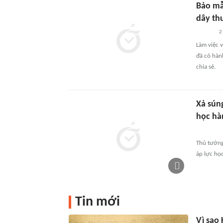
Bảo mẫ
dây th
2
Làm việc 
đã có hàn
chia sẻ.
Xả sún
học hà
Thủ tướng
áp lực học
Tin mới
Vì sao