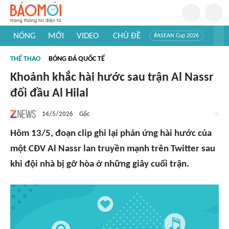
NÓNG
MỚI
VIDEO
CHỦ ĐỀ
#ASEAN Cup 2026
#Trí tuệ nhân tạo
#Mỹ - Iran
#Khám phá Việt Nam
THỂ THAO
BÓNG ĐÁ QUỐC TẾ
#Khám phá thế giới
Khoảnh khắc hài hước sau trận Al Nassr
đối đầu Al Hilal
14/5/2026
Gốc
Hôm 13/5, đoạn clip ghi lại phản ứng hài hước của
một CĐV Al Nassr lan truyền mạnh trên Twitter sau
khi đội nhà bị gỡ hòa ở những giây cuối trận.