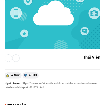
Thái Viên
Al Nassr
Al Hilal
Nguồn
Znews
:
https://znews.vn/video-khoanh-khac-hai-huoc-sau-tran-al-nassr-
doi-dau-al-hilal-post1651571.html