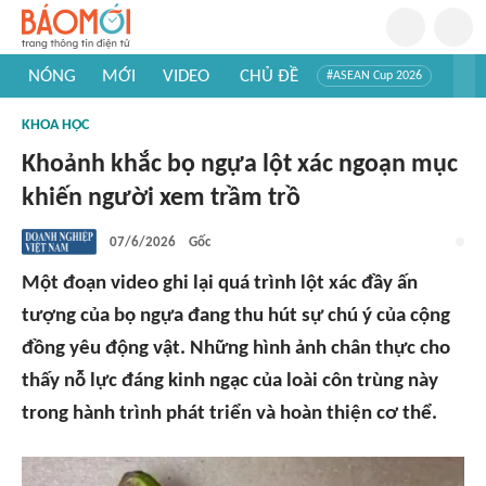
NÓNG
MỚI
VIDEO
CHỦ ĐỀ
#ASEAN Cup 2026
#Trí tuệ nhân tạo
#Mỹ - Iran
#Khám phá Việt Nam
KHOA HỌC
#Khám phá thế giới
Khoảnh khắc bọ ngựa lột xác ngoạn mục
khiến người xem trầm trồ
07/6/2026
Gốc
Một đoạn video ghi lại quá trình lột xác đầy ấn
tượng của bọ ngựa đang thu hút sự chú ý của cộng
đồng yêu động vật. Những hình ảnh chân thực cho
thấy nỗ lực đáng kinh ngạc của loài côn trùng này
trong hành trình phát triển và hoàn thiện cơ thể.