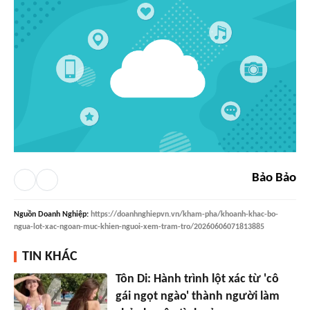
Bảo Bảo
Nguồn
Doanh Nghiệp
:
https://doanhnghiepvn.vn/kham-pha/khoanh-khac-bo-
ngua-lot-xac-ngoan-muc-khien-nguoi-xem-tram-tro/20260606071813885
TIN KHÁC
Tôn Di: Hành trình lột xác từ 'cô
gái ngọt ngào' thành người làm