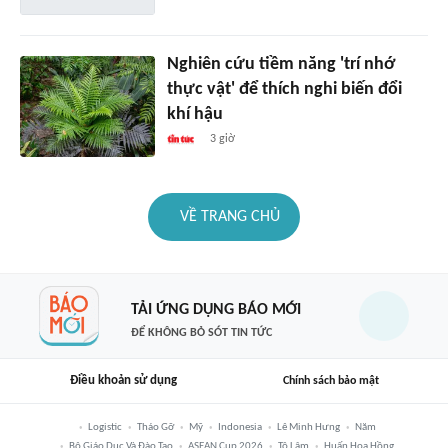
Nghiên cứu tiềm năng 'trí nhớ
thực vật' để thích nghi biến đổi
khí hậu
3 giờ
VỀ TRANG CHỦ
TẢI ỨNG DỤNG BÁO MỚI
ĐỂ KHÔNG BỎ SÓT TIN TỨC
Điều khoản sử dụng
Chính sách bảo mật
Logistic
Tháo Gỡ
Mỹ
Indonesia
Lê Minh Hưng
Năm
Bộ Giáo Dục Và Đào Tạo
ASEAN Cup 2026
Tô Lâm
Huấn Hoa Hồng