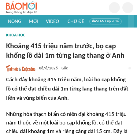
NÓNG
MỚI
VIDEO
CHỦ ĐỀ
#ASEAN Cup 2026
#Trí tuệ nhân tạo
#Mỹ - Iran
#Khám phá Việt Nam
KHOA HỌC
#Khám phá thế giới
Khoảng 415 triệu năm trước, bọ cạp
khổng lồ dài 1m từng lang thang ở Anh
08/6/2026
Gốc
Cách đây khoảng 415 triệu năm, loài bọ cạp khổng
lồ có thể đạt chiều dài 1m từng lang thang trên đất
liền và vùng biển của Anh.
Những hóa thạch bí ẩn có niên đại khoảng 415 triệu
năm thuộc về một loài bọ cạp khổng lồ, có thể đạt
chiều dài khoảng 1m và riêng càng dài 15 cm. Đây là