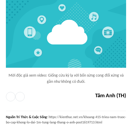
Mời độc giả xem video: Giống cừu kỳ lạ với bốn sừng cong đối xứng và
gần như không có đuôi.
Tâm Anh (TH)
Nguồn
Tri Thức & Cuộc Sống
:
https://kienthuc.net.vn/khoang-415-trieu-nam-truoc-
bo-cap-khong-lo-dai-1m-tung-lang-thang-o-anh-post1619713.html