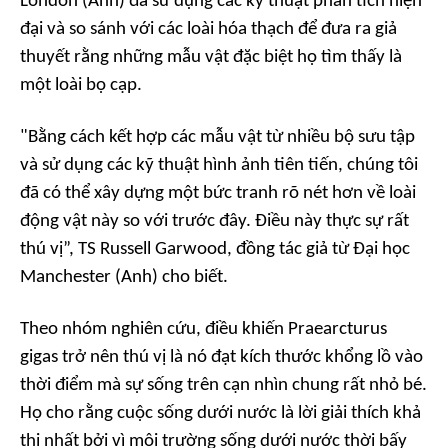
London (Anh) đã sử dụng các kỹ thuật phân tích hiện
đại và so sánh với các loài hóa thạch để đưa ra giả
thuyết rằng những mẫu vật đặc biệt họ tìm thấy là
một loài bọ cạp.
"Bằng cách kết hợp các mẫu vật từ nhiều bộ sưu tập
và sử dụng các kỹ thuật hình ảnh tiên tiến, chúng tôi
đã có thể xây dựng một bức tranh rõ nét hơn về loài
động vật này so với trước đây. Điều này thực sự rất
thú vị”, TS Russell Garwood, đồng tác giả từ Đại học
Manchester (Anh) cho biết.
Theo nhóm nghiên cứu, điều khiến Praearcturus
gigas trở nên thú vị là nó đạt kích thước khổng lồ vào
thời điểm mà sự sống trên cạn nhìn chung rất nhỏ bé.
Họ cho rằng cuộc sống dưới nước là lời giải thích khả
thi nhất bởi vì môi trường sống dưới nước thời bấy