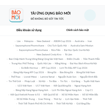
TẢI ỨNG DỤNG BÁO MỚI
ĐỂ KHÔNG BỎ SÓT TIN TỨC
Điều khoản sử dụng
Chính sách bảo mật
Lào
Malaysia
New Zealand
ASEAN Cup 2026
Australia
Iran
Saysomphone Phomvihane
Chủ Tịch Quốc Hội
Australia Sam Mostyn
Xaysomphone Phomvihane
Rửa Tiền
Đại Học Quốc Gia Hà Nội
New Zealand Cindy Kiro
Tô Lâm
Ban Chấp Hành Trung Ương Đảng Cộng Sản Việt Nam
Điểm Chuẩn
Trần Thanh Mẫn
Trung Học Phổ Thông
Quốc Hội Lào
Nắng Nóng
Đại Học Bách Khoa Hà Nội
Eo Biển Hormuz
AFF Cup 2026
Lịch Thi Đấu AFF Cup 2026
Bảng Xếp Hạng AFF Cup 2026
Bóng Đá
Báo Bóng Đá
Bóng Đá Việt Nam
Thể Thao
Lionel Messi
Lamine Yamal
Nguyễn Xuân Son
Nguyễn Đình Bắc
Tin Thế Giới
Pháp Luật
Xã Hội
Tin Bão
Tin Tức
Giá Vàng
Tuyển Việt Nam
U23 Việt Nam
U17 Việt Nam
Kết Quả Bóng Đá
Ngoại Hạng Anh
Bảng Xếp Hạng Ngoại Hạng Anh
Lịch Thi Đấu Ngoại Hạng Anh
Cúp C1
Kết Quả Vietlott Power 6/55
Kết Quả Xổ Số
Xổ Số Miền Nam
Xổ Số Miền Bắc
Xổ Số Miền Trung
Giao Thông
Thời Sự
Lịch Vạn Niên
Thời Tiết
Thời Tiết Thành Phố Hồ Chí Minh
Thời Tiết Hà Nội
Giá Xăng Dầu