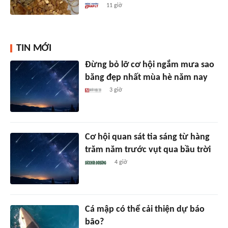
11 giờ
TIN MỚI
Đừng bỏ lỡ cơ hội ngắm mưa sao
băng đẹp nhất mùa hè năm nay
3 giờ
Cơ hội quan sát tia sáng từ hàng
trăm năm trước vụt qua bầu trời
4 giờ
Cá mập có thể cải thiện dự báo
bão?