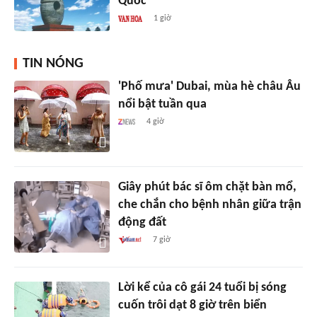
Quốc
1 giờ
TIN NÓNG
'Phố mưa' Dubai, mùa hè châu Âu
nổi bật tuần qua
4 giờ
Giây phút bác sĩ ôm chặt bàn mổ,
che chắn cho bệnh nhân giữa trận
động đất
7 giờ
Lời kể của cô gái 24 tuổi bị sóng
cuốn trôi dạt 8 giờ trên biển