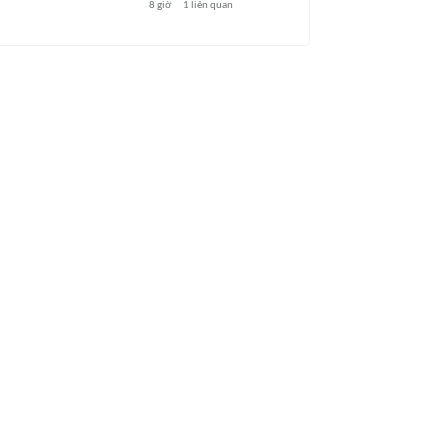
8 giờ
1
liên quan