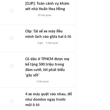
[CLIP]: Toàn cảnh vụ khám
xét nhà Huấn Hoa Hồng
39
liên quan
Clip: Tài xế xe máy liều
mình lách vào giữa hai ô tô
9 giờ
1
liên quan
Cô dâu ở TPHCM được mẹ
kế tặng 500 triệu trong
đám cưới, lời phát biểu
'gây sốt'
2
liên quan
4 xe máy quệt vào nhau, đổ
như domino ngay trước
mũi ô tô