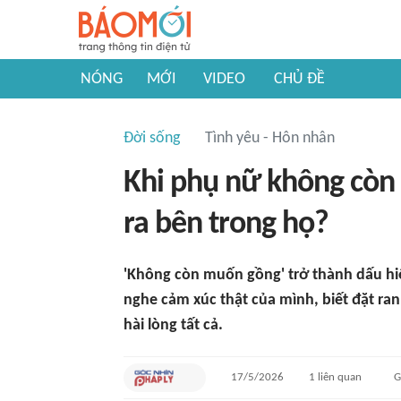
NÓNG
MỚI
VIDEO
CHỦ ĐỀ
Đời sống
Tình yêu - Hôn nhân
Khi phụ nữ không còn '
ra bên trong họ?
'Không còn muốn gồng' trở thành dấu hiệ
nghe cảm xúc thật của mình, biết đặt ran
hài lòng tất cả.
17/5/2026
1
liên quan
G