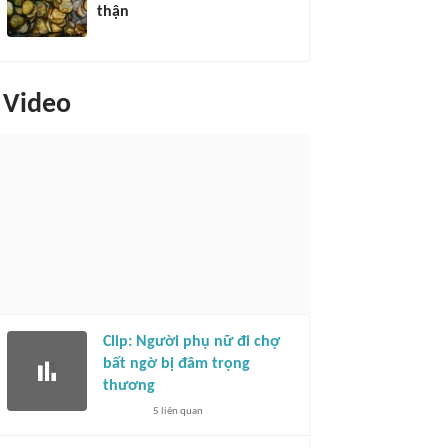
thận
Video
Clip: Người phụ nữ đi chợ
bất ngờ bị đâm trọng
thương
5
liên quan