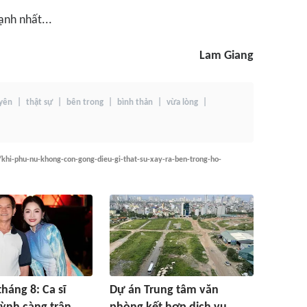
ạnh nhất...
Lam Giang
 yên
thật sự
bên trong
bình thản
vừa lòng
/khi-phu-nu-khong-con-gong-dieu-gi-that-su-xay-ra-ben-trong-ho-
háng 8: Ca sĩ
Dự án Trung tâm văn