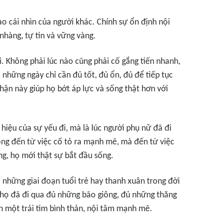
ào cái nhìn của người khác. Chính sự ổn định nội
nhàng, tự tin và vững vàng.
. Không phải lúc nào cũng phải cố gắng tiến nhanh,
những ngày chỉ cần đủ tốt, đủ ổn, đủ để tiếp tục
hận này giúp họ bớt áp lực và sống thật hơn với
iệu của sự yếu đi, mà là lúc người phụ nữ đã đi
ông đến từ việc cố tỏ ra mạnh mẽ, mà đến từ việc
ng, họ mới thật sự bắt đầu sống.
i những giai đoạn tuổi trẻ hay thanh xuân trong đời
họ đã đi qua đủ những bão giông, đủ những thăng
n một trái tim bình thản, nội tâm mạnh mẽ.