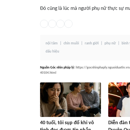
Đó cũng là lúc mà người phụ nữ thực sự m
nội tâm
chín muồi
ranh giới
phụ nữ
bình
dấu hiệu
Nguồn
Góc nhìn pháp lý
:
https://gocnhinphaply.nguoiduatin.vn
40104.html
40 tuổi, tôi sụp đổ khi vô
Diễn đàn t