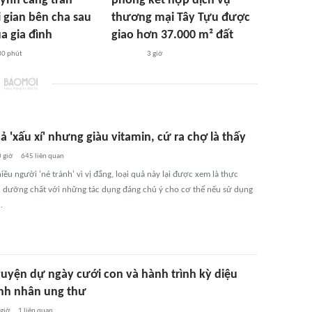
ỳnh càng trân
phòng kết hợp dịch vụ
i gian bên cha sau
thương mại Tây Tựu được
a gia đình
giao hơn 37.000 m² đất
30 phút
3 giờ
ả 'xấu xí' nhưng giàu vitamin, cứ ra chợ là thấy
 giờ
645
liên quan
iều người 'né tránh' vì vị đắng, loại quả này lại được xem là thực
 dưỡng chất với những tác dụng đáng chú ý cho cơ thể nếu sử dụng
.
uyện dự ngày cưới con và hành trình kỳ diệu
nh nhân ung thư
 giờ
1
liên quan