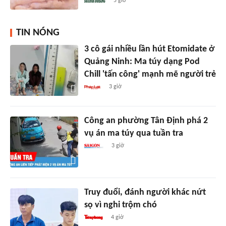
5 giờ
TIN NÓNG
3 cô gái nhiều lần hút Etomidate ở
Quảng Ninh: Ma túy dạng Pod
Chill 'tấn công' mạnh mẽ người trẻ
3 giờ
Công an phường Tân Định phá 2
vụ án ma túy qua tuần tra
3 giờ
Truy đuổi, đánh người khác nứt
sọ vì nghi trộm chó
4 giờ