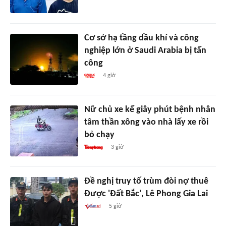
Cơ sở hạ tầng dầu khí và công
nghiệp lớn ở Saudi Arabia bị tấn
công
4 giờ
Nữ chủ xe kể giây phút bệnh nhân
tâm thần xông vào nhà lấy xe rồi
bỏ chạy
3 giờ
Đề nghị truy tố trùm đòi nợ thuê
Được 'Đất Bắc', Lê Phong Gia Lai
5 giờ