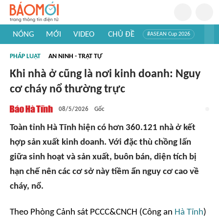
NÓNG
MỚI
VIDEO
CHỦ ĐỀ
#ASEAN Cup 2026
#Trí tuệ nhân tạo
#Mỹ - Iran
#Khám phá Việt Nam
PHÁP LUẬT
AN NINH - TRẬT TỰ
#Khám phá thế giới
Khi nhà ở cũng là nơi kinh doanh: Nguy
cơ cháy nổ thường trực
08/5/2026
Gốc
Toàn tỉnh Hà Tĩnh hiện có hơn 360.121 nhà ở kết
hợp sản xuất kinh doanh. Với đặc thù chồng lấn
giữa sinh hoạt và sản xuất, buôn bán, diện tích bị
hạn chế nên các cơ sở này tiềm ẩn nguy cơ cao về
cháy, nổ.
Theo Phòng Cảnh sát PCCC&CNCH (Công an
Hà Tĩnh
)