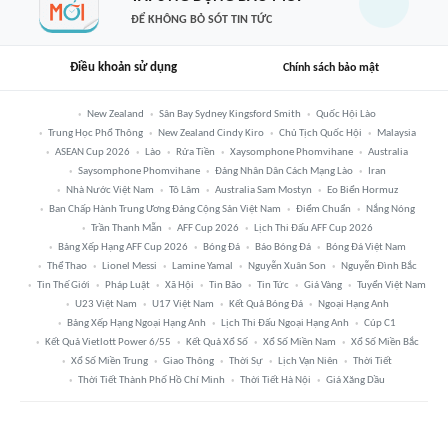
ĐỂ KHÔNG BỎ SÓT TIN TỨC
Điều khoản sử dụng
Chính sách bảo mật
New Zealand
Sân Bay Sydney Kingsford Smith
Quốc Hội Lào
Trung Học Phổ Thông
New Zealand Cindy Kiro
Chủ Tịch Quốc Hội
Malaysia
ASEAN Cup 2026
Lào
Rửa Tiền
Xaysomphone Phomvihane
Australia
Saysomphone Phomvihane
Đảng Nhân Dân Cách Mạng Lào
Iran
Nhà Nước Việt Nam
Tô Lâm
Australia Sam Mostyn
Eo Biển Hormuz
Ban Chấp Hành Trung Ương Đảng Cộng Sản Việt Nam
Điểm Chuẩn
Nắng Nóng
Trần Thanh Mẫn
AFF Cup 2026
Lịch Thi Đấu AFF Cup 2026
Bảng Xếp Hạng AFF Cup 2026
Bóng Đá
Báo Bóng Đá
Bóng Đá Việt Nam
Thể Thao
Lionel Messi
Lamine Yamal
Nguyễn Xuân Son
Nguyễn Đình Bắc
Tin Thế Giới
Pháp Luật
Xã Hội
Tin Bão
Tin Tức
Giá Vàng
Tuyển Việt Nam
U23 Việt Nam
U17 Việt Nam
Kết Quả Bóng Đá
Ngoại Hạng Anh
Bảng Xếp Hạng Ngoại Hạng Anh
Lịch Thi Đấu Ngoại Hạng Anh
Cúp C1
Kết Quả Vietlott Power 6/55
Kết Quả Xổ Số
Xổ Số Miền Nam
Xổ Số Miền Bắc
Xổ Số Miền Trung
Giao Thông
Thời Sự
Lịch Vạn Niên
Thời Tiết
Thời Tiết Thành Phố Hồ Chí Minh
Thời Tiết Hà Nội
Giá Xăng Dầu