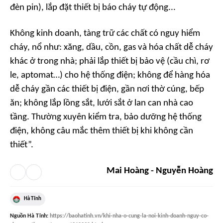
đèn pin), lắp đặt thiết bị báo cháy tự động...
Không kinh doanh, tàng trữ các chất có nguy hiểm
cháy, nổ như: xăng, dầu, cồn, gas và hóa chất dễ cháy
khác ở trong nhà; phải lắp thiết bị bảo vệ (cầu chì, rơ
le, aptomat…) cho hệ thống điện; không để hàng hóa
dễ cháy gần các thiết bị điện, gần nơi thờ cúng, bếp
ăn; không lắp lồng sắt, lưới sắt ở lan can nhà cao
tầng. Thường xuyên kiểm tra, bảo dưỡng hệ thống
điện, không câu mắc thêm thiết bị khi không cần
thiết”.
Mai Hoàng - Nguyễn Hoàng
Hà Tĩnh
Nguồn
Hà Tĩnh
:
https://baohatinh.vn/khi-nha-o-cung-la-noi-kinh-doanh-nguy-co-