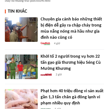
chay-no-thuong-truc-post310290.html
TIN KHÁC
Chuyên gia cảnh báo những thiết
bị điện dễ gây ra chập cháy trong
mùa nắng nóng mà hầu như gia
đình nào cũng có
4 giờ
Khởi tố 2 người trong vụ hơn 22
tấn gạo giả thương hiệu Séng Cù
Mường Khương
2 giờ
Phạt hơn 40 triệu đồng vì sản xuất
gần 1,3 tấn chân gà đông lạnh vi
phạm nhiều quy định