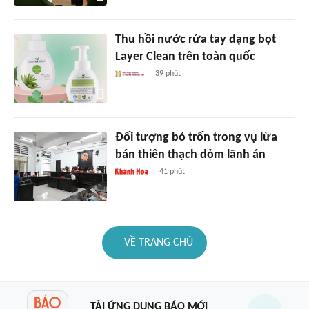
Thu hồi nước rửa tay dạng bọt
Layer Clean trên toàn quốc
39 phút
Đối tượng bỏ trốn trong vụ lừa
bán thiên thạch dỏm lãnh án
41 phút
VỀ TRANG CHỦ
TẢI ỨNG DỤNG BÁO MỚI