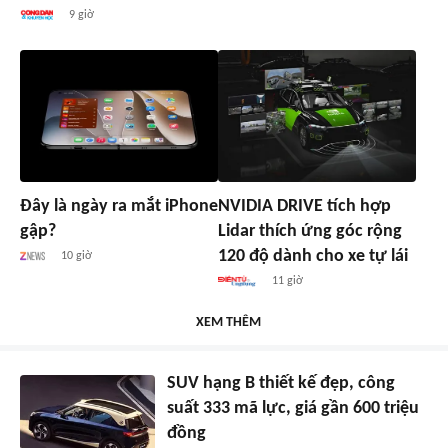
9 giờ
Đây là ngày ra mắt iPhone
NVIDIA DRIVE tích hợp
gập?
Lidar thích ứng góc rộng
120 độ dành cho xe tự lái
10 giờ
11 giờ
XEM THÊM
SUV hạng B thiết kế đẹp, công
suất 333 mã lực, giá gần 600 triệu
đồng