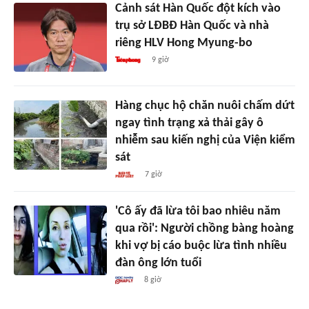
Cảnh sát Hàn Quốc đột kích vào
trụ sở LĐBĐ Hàn Quốc và nhà
riêng HLV Hong Myung-bo
9 giờ
Hàng chục hộ chăn nuôi chấm dứt
ngay tình trạng xả thải gây ô
nhiễm sau kiến nghị của Viện kiểm
sát
7 giờ
'Cô ấy đã lừa tôi bao nhiêu năm
qua rồi': Người chồng bàng hoàng
khi vợ bị cáo buộc lừa tình nhiều
đàn ông lớn tuổi
8 giờ