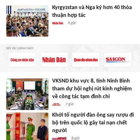
Kyrgyzstan và Nga ký hơn 40 thỏa
thuận hợp tác
6 giờ
ĐỐI TÁC CHÍNH THỨC
VKSND khu vực 8, tỉnh Ninh Bình
tham dự hội nghị rút kinh nghiệm
về công tác tạm đình chỉ
7 giờ
Khởi tố người đàn ông say rượu đi
bộ trên quốc lộ gây tai nạn chết
người
8 giờ