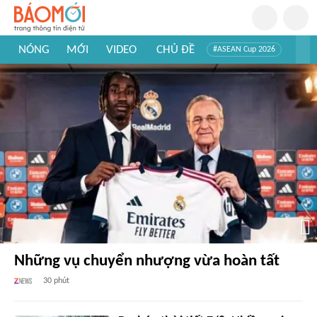
NÓNG
MỚI
VIDEO
CHỦ ĐỀ
#ASEAN Cup 2026
#Trí tuệ nhân tạo
#Mỹ - Iran
#Khám phá Việt Nam
#Khám phá thế giới
Những vụ chuyển nhượng vừa hoàn tất
30 phút