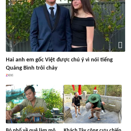
Hai anh em gốc Việt được chú ý vì nói tiếng
Quảng Bình trôi chảy
Bỏ phố về quê làm mô
Khách Tây cõng cựu chiến