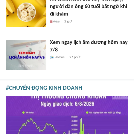
người đàn ông 60 tuổi bất ngờ khi
đi khám
2 giờ
Xem ngay lịch âm dương hôm nay
7/8
Bnews
27 phút
CHUYỂN ĐỘNG KINH DOANH