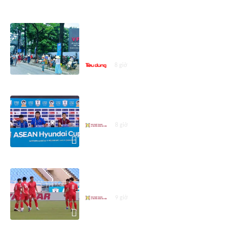
ASEAN CUP 2026
Vé trận Việt Nam - Campuchia hút
khách: Hàng dài người chờ mua,
giá vé 'cò' chênh tới 100.000 đồng
8 giờ
Họp báo trước trận Việt Nam -
Campuchia
8 giờ
Đội tuyển Việt Nam sẵn sàng cho
trận gặp Campuchia
9 giờ