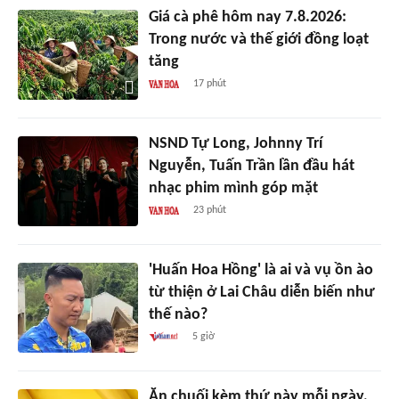
Giá cà phê hôm nay 7.8.2026:
Trong nước và thế giới đồng loạt
tăng
17 phút
NSND Tự Long, Johnny Trí
Nguyễn, Tuấn Trần lần đầu hát
nhạc phim mình góp mặt
23 phút
'Huấn Hoa Hồng' là ai và vụ ồn ào
từ thiện ở Lai Châu diễn biến như
thế nào?
5 giờ
Ăn chuối kèm thứ này mỗi ngày,