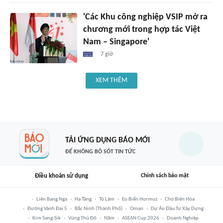
'Các Khu công nghiệp VSIP mở ra
chương mới trong hợp tác Việt
Nam – Singapore'
7 giờ
XEM THÊM
TẢI ỨNG DỤNG BÁO MỚI
ĐỂ KHÔNG BỎ SÓT TIN TỨC
Điều khoản sử dụng
Chính sách bảo mật
Liên Bang Nga
Hạ Tầng
Tô Lâm
Eo Biển Hormuz
Chợ Biên Hòa
Đường Vành Đai 5
Bắc Ninh (thành Phố)
Oman
Dự Án Đầu Tư Xây Dựng
Kim Sang-Sik
Vùng Thủ Đô
Năm
ASEAN Cup 2026
Doanh Nghiệp