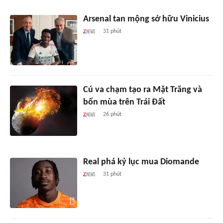
Arsenal tan mộng sở hữu Vinicius
31 phút
Cú va chạm tạo ra Mặt Trăng và
bốn mùa trên Trái Đất
26 phút
Real phá kỷ lục mua Diomande
31 phút