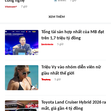
công nghệ
Bnews
7 giờ
7 giờ
XEM THÊM
Tổng tài sản hợp nhất của MB đạt
trên 1,7 triệu tỷ đồng
5 giờ
Triệu Vy vào nhóm diễn viên nữ
giàu nhất thế giới
5 giờ
Toyota Land Cruiser Hybrid 2026 ra
mắt, giá gần 4 tỷ đồng