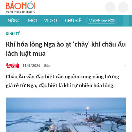
NÓNG
MỚI
VIDEO
CHỦ ĐỀ
#ASEAN Cup 2026
#Trí tuệ nhân tạo
#Mỹ - Iran
#Khám phá Việt Nam
KINH TẾ
#Khám phá thế giới
Khí hóa lỏng Nga ào ạt 'chảy' khi châu Âu
lách luật mua
11/5/2026
Gốc
Châu Âu vẫn đặc biệt cần nguồn cung năng lượng
giá rẻ từ Nga, đặc biệt là khí tự nhiên hóa lỏng.