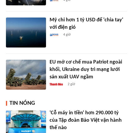
Mỹ chi hơn 1 tỷ USD để 'chia tay'
với điện gió
4 giờ
EU mở cơ chế mua Patriot ngoài
khối, Ukraine duy trì mạng lưới
sản xuất UAV ngầm
2 giờ
TIN NÓNG
'Cỗ máy in tiền' hơn 290.000 tỷ
của Tập đoàn Bảo Việt vận hành
thế nào