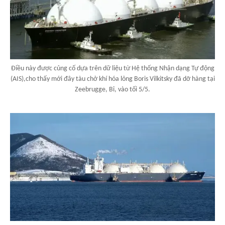
Điều này được củng cố dựa trên dữ liệu từ Hệ thống Nhận dạng Tự động
(AIS),cho thấy mới đây tàu chở khí hóa lỏng Boris Vilkitsky đã dỡ hàng tại
Zeebrugge, Bỉ, vào tối 5/5.