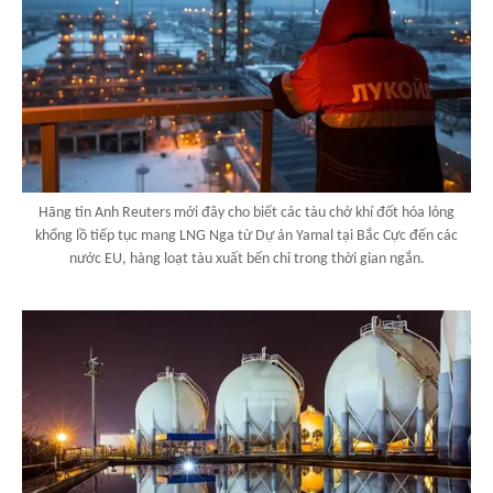
Hãng tin Anh Reuters mới đây cho biết các tàu chở khí đốt hóa lỏng
khổng lồ tiếp tục mang LNG Nga từ Dự án Yamal tại Bắc Cực đến các
nước EU, hàng loạt tàu xuất bến chỉ trong thời gian ngắn.