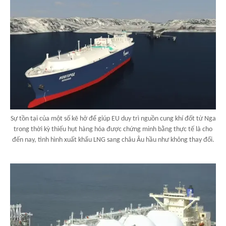
Sự tồn tại của một số kẽ hở để giúp EU duy trì nguồn cung khí đốt từ Nga
trong thời kỳ thiếu hụt hàng hóa được chứng minh bằng thực tế là cho
đến nay, tình hình xuất khẩu LNG sang châu Âu hầu như không thay đổi.