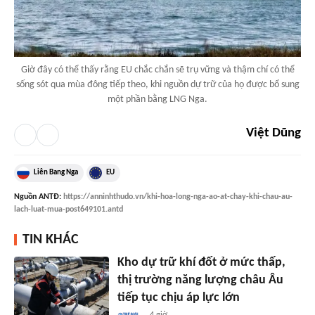
Giờ đây có thể thấy rằng EU chắc chắn sẽ trụ vững và thậm chí có thể
sống sót qua mùa đông tiếp theo, khi nguồn dự trữ của họ được bổ sung
một phần bằng LNG Nga.
Việt Dũng
Liên Bang Nga
EU
Nguồn
ANTĐ
:
https://anninhthudo.vn/khi-hoa-long-nga-ao-at-chay-khi-chau-au-
lach-luat-mua-post649101.antd
TIN KHÁC
Kho dự trữ khí đốt ở mức thấp,
thị trường năng lượng châu Âu
tiếp tục chịu áp lực lớn
4 giờ