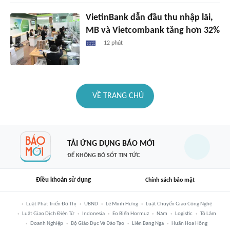
VietinBank dẫn đầu thu nhập lãi,
MB và Vietcombank tăng hơn 32%
12 phút
VỀ TRANG CHỦ
TẢI ỨNG DỤNG BÁO MỚI
ĐỂ KHÔNG BỎ SÓT TIN TỨC
Điều khoản sử dụng
Chính sách bảo mật
Luật Phát Triển Đô Thị
UBND
Lê Minh Hưng
Luật Chuyển Giao Công Nghệ
Luật Giao Dịch Điện Tử
Indonesia
Eo Biển Hormuz
Năm
Logistic
Tô Lâm
Doanh Nghiệp
Bộ Giáo Dục Và Đào Tạo
Liên Bang Nga
Huấn Hoa Hồng