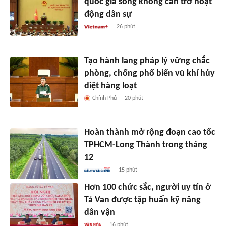
quốc gia song không cản trở hoạt
động dân sự
26 phút
Tạo hành lang pháp lý vững chắc
phòng, chống phổ biến vũ khí hủy
diệt hàng loạt
Chính Phủ
20 phút
Hoàn thành mở rộng đoạn cao tốc
TPHCM-Long Thành trong tháng
12
15 phút
Hơn 100 chức sắc, người uy tín ở
Tả Van được tập huấn kỹ năng
dân vận
16 phút