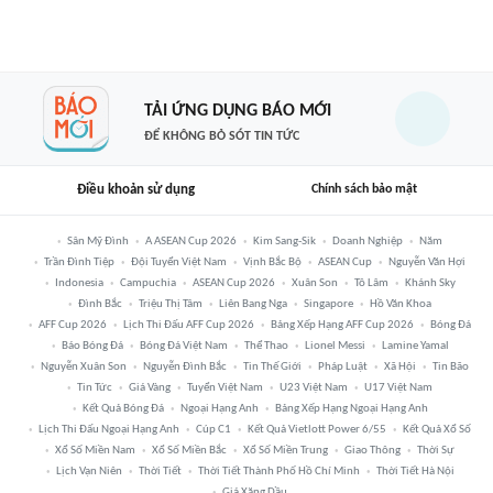
TẢI ỨNG DỤNG BÁO MỚI
ĐỂ KHÔNG BỎ SÓT TIN TỨC
Điều khoản sử dụng
Chính sách bảo mật
Sân Mỹ Đình
A ASEAN Cup 2026
Kim Sang-Sik
Doanh Nghiệp
Năm
Trần Đình Tiệp
Đội Tuyển Việt Nam
Vịnh Bắc Bộ
ASEAN Cup
Nguyễn Văn Hợi
Indonesia
Campuchia
ASEAN Cup 2026
Xuân Son
Tô Lâm
Khánh Sky
Đình Bắc
Triệu Thị Tâm
Liên Bang Nga
Singapore
Hồ Văn Khoa
AFF Cup 2026
Lịch Thi Đấu AFF Cup 2026
Bảng Xếp Hạng AFF Cup 2026
Bóng Đá
Báo Bóng Đá
Bóng Đá Việt Nam
Thể Thao
Lionel Messi
Lamine Yamal
Nguyễn Xuân Son
Nguyễn Đình Bắc
Tin Thế Giới
Pháp Luật
Xã Hội
Tin Bão
Tin Tức
Giá Vàng
Tuyển Việt Nam
U23 Việt Nam
U17 Việt Nam
Kết Quả Bóng Đá
Ngoại Hạng Anh
Bảng Xếp Hạng Ngoại Hạng Anh
Lịch Thi Đấu Ngoại Hạng Anh
Cúp C1
Kết Quả Vietlott Power 6/55
Kết Quả Xổ Số
Xổ Số Miền Nam
Xổ Số Miền Bắc
Xổ Số Miền Trung
Giao Thông
Thời Sự
Lịch Vạn Niên
Thời Tiết
Thời Tiết Thành Phố Hồ Chí Minh
Thời Tiết Hà Nội
Giá Xăng Dầu