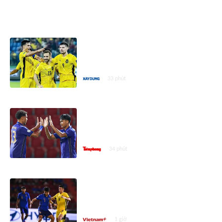
ASEAN CUP 2026
Lịch thi đấu AFF Cup 2026 ngày
8/8: Malaysia đấu Philippines,
Thái Lan chạm trán Myanmar
33 phút
Nhận định Thái Lan vs Myanmar,
20h00 ngày 8/8: 'Voi chiến' vào
bán kết theo kịch bản nào?
34 phút
ASEAN Cup 2026 ngày 8/8: Xác
định đối thủ của đội tuyển Việt
Nam ở bán kết
1 giờ