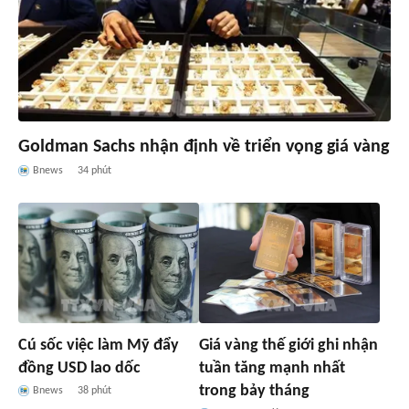
Goldman Sachs nhận định về triển vọng giá vàng
Bnews
34 phút
Cú sốc việc làm Mỹ đẩy
Giá vàng thế giới ghi nhận
đồng USD lao dốc
tuần tăng mạnh nhất
trong bảy tháng
Bnews
38 phút