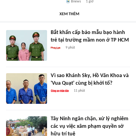
Bnews
1 giờ
XEM THÊM
Bắt khẩn cấp bảo mẫu bạo hành
trẻ tại trường mầm non ở TP HCM
9 phút
Vì sao Khánh Sky, Hồ Văn Khoa và
'Vua Quạt' cùng bị khởi tố?
11 phút
Tây Ninh ngăn chặn, xử lý nghiêm
các vụ việc xâm phạm quyền sở
hữu trí tuệ