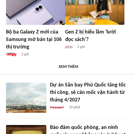
Bộ ba Galaxy Z mới của
Gen Z bị hiểu lầm 'lười
Samsung mở bán tại 106
đọc sách'?
thị trường
2 giờ
2 giờ
XEM THÊM
Dự án Sân bay Phú Quốc tăng tốc
thi công, sẽ cán mốc vận hành từ
tháng 4/2027
10 phút
Bảo đảm quốc phòng, an ninh