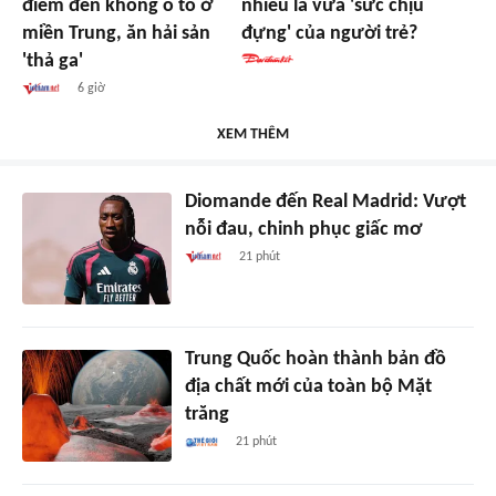
điểm đến không ô tô ở
nhiêu là vừa 'sức chịu
miền Trung, ăn hải sản
đựng' của người trẻ?
'thả ga'
6 giờ
XEM THÊM
Diomande đến Real Madrid: Vượt
nỗi đau, chinh phục giấc mơ
21 phút
Trung Quốc hoàn thành bản đồ
địa chất mới của toàn bộ Mặt
trăng
21 phút