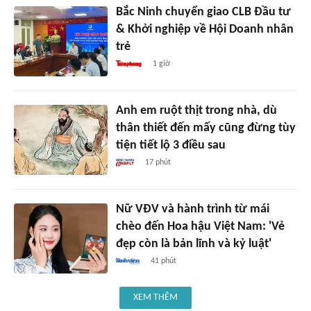
Bắc Ninh chuyển giao CLB Đầu tư
& Khởi nghiệp về Hội Doanh nhân
trẻ
1 giờ
Anh em ruột thịt trong nhà, dù
thân thiết đến mấy cũng đừng tùy
tiện tiết lộ 3 điều sau
17 phút
Nữ VĐV và hành trình từ mái
chèo đến Hoa hậu Việt Nam: 'Vẻ
đẹp còn là bản lĩnh và kỷ luật'
41 phút
XEM THÊM