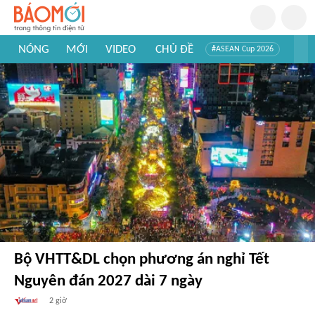
NÓNG
MỚI
VIDEO
CHỦ ĐỀ
#ASEAN Cup 2026
#Trí tuệ nhân tạo
#Mỹ - Iran
#Khám phá Việt Nam
#Khám phá thế giới
Bộ VHTT&DL chọn phương án nghỉ Tết
Nguyên đán 2027 dài 7 ngày
2 giờ