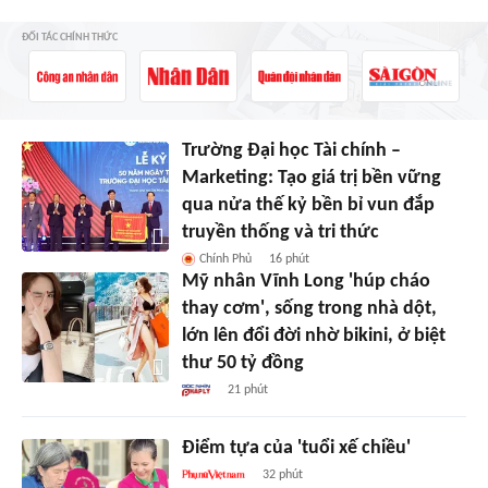
ĐỐI TÁC CHÍNH THỨC
Trường Đại học Tài chính –
Marketing: Tạo giá trị bền vững
qua nửa thế kỷ bền bỉ vun đắp
truyền thống và tri thức
Chính Phủ
16 phút
Mỹ nhân Vĩnh Long 'húp cháo
thay cơm', sống trong nhà dột,
lớn lên đổi đời nhờ bikini, ở biệt
thư 50 tỷ đồng
21 phút
Điểm tựa của 'tuổi xế chiều'
32 phút