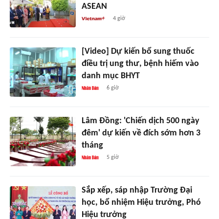
ASEAN
4 giờ
[Video] Dự kiến bổ sung thuốc
điều trị ung thư, bệnh hiếm vào
danh mục BHYT
6 giờ
Lâm Đồng: 'Chiến dịch 500 ngày
đêm' dự kiến về đích sớm hơn 3
tháng
5 giờ
Sắp xếp, sáp nhập Trường Đại
học, bổ nhiệm Hiệu trưởng, Phó
Hiệu trưởng