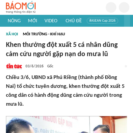
NÓNG
MỚI
VIDEO
CHỦ ĐỀ
#ASEAN Cup 2026
#Trí tuệ nhân tạo
#Mỹ - Iran
#Khám phá Việt Nam
XÃ HỘI
MÔI TRƯỜNG - KHÍ HẬU
#Khám phá thế giới
Khen thưởng đột xuất 5 cá nhân dũng
cảm cứu người gặp nạn do mưa lũ
03/6/2026
Gốc
Chiều 3/6, UBND xã Phú Riềng (thành phố Đồng
Nai) tổ chức tuyên dương, khen thưởng đột xuất 5
công dân có hành động dũng cảm cứu người trong
mưa lũ.