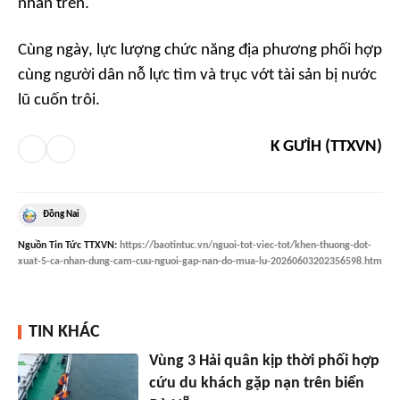
nhân trên.
Cùng ngày, lực lượng chức năng địa phương phối hợp
cùng người dân nỗ lực tìm và trục vớt tài sản bị nước
lũ cuốn trôi.
K GƯỈH (TTXVN)
Đồng Nai
Nguồn
Tin Tức TTXVN
:
https://baotintuc.vn/nguoi-tot-viec-tot/khen-thuong-dot-
xuat-5-ca-nhan-dung-cam-cuu-nguoi-gap-nan-do-mua-lu-20260603202356598.htm
TIN KHÁC
Vùng 3 Hải quân kịp thời phối hợp
cứu du khách gặp nạn trên biển