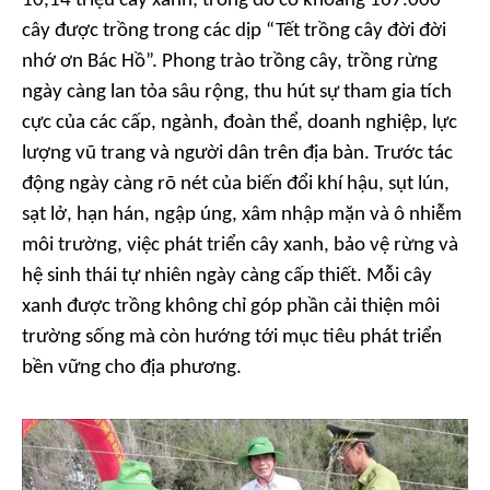
10,14 triệu cây xanh; trong đó có khoảng 167.000
cây được trồng trong các dịp “Tết trồng cây đời đời
nhớ ơn Bác Hồ”. Phong trào trồng cây, trồng rừng
ngày càng lan tỏa sâu rộng, thu hút sự tham gia tích
cực của các cấp, ngành, đoàn thể, doanh nghiệp, lực
lượng vũ trang và người dân trên địa bàn. Trước tác
động ngày càng rõ nét của biến đổi khí hậu, sụt lún,
sạt lở, hạn hán, ngập úng, xâm nhập mặn và ô nhiễm
môi trường, việc phát triển cây xanh, bảo vệ rừng và
hệ sinh thái tự nhiên ngày càng cấp thiết. Mỗi cây
xanh được trồng không chỉ góp phần cải thiện môi
trường sống mà còn hướng tới mục tiêu phát triển
bền vững cho địa phương.