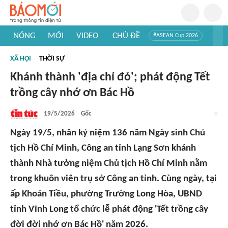
NÓNG
MỚI
VIDEO
CHỦ ĐỀ
#ASEAN Cup 2026
#Trí tuệ nhân tạo
#Mỹ - Iran
#Khám phá Việt Nam
XÃ HỘI
THỜI SỰ
#Khám phá thế giới
Khánh thành 'địa chỉ đỏ'; phát động Tết
trồng cây nhớ ơn Bác Hồ
19/5/2026
Gốc
Ngày 19/5, nhân kỷ niệm 136 năm Ngày sinh Chủ
tịch Hồ Chí Minh, Công an tỉnh Lạng Sơn khánh
thành Nhà tưởng niệm Chủ tịch Hồ Chí Minh nằm
trong khuôn viên trụ sở Công an tỉnh. Cùng ngày, tại
ấp Khoán Tiều, phường Trường Long Hòa, UBND
tỉnh Vĩnh Long tổ chức lễ phát động 'Tết trồng cây
đời đời nhớ ơn Bác Hồ' năm 2026.