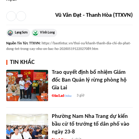
Vũ Văn Đạt - Thanh Hòa (TTXVN)
Lạng Sơn
Vĩnh Long
Nguồn
Tin Tức TTXVN
:
https://baotintuc.vn/thoi-su/khanh-thanh-dia-chi-do-phat-
dong-tet-trong-cay-nho-on-bac-ho-20260519122027089.htm
TIN KHÁC
Trao quyết định bổ nhiệm Giám
đốc Ban Quản lý rừng phòng hộ
Gia Lai
3 giờ
Phường Nam Nha Trang dự kiến
bầu cử tổ trưởng tổ dân phố vào
ngày 23-8