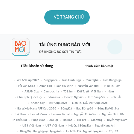
VỀ TRANG CHỦ
TẢI ỨNG DỤNG BÁO MỚI
ĐỂ KHÔNG BỎ SÓT TIN TỨC
Điều khoản sử dụng
Chính sách bảo mật
ASEAN Cup 2026
Singapore
Trần Đình Tiệp
Mũi Nghê
Liên Bang Nga
Hồ Văn Khoa
Xuân Son
Sân Mỹ Đình
Nguyễn Văn Hợi
Triệu Thị Tâm
ASEAN Cup
Campuchia
Tô Lâm
Đội Tuyển Việt Nam
Năm
Chủ Tịch Quốc Hội
Indonesia
Doanh Nghiệp
Kim Sang-Sik
Đình Bắc
Khánh Sky
AFF Cup 2026
Lịch Thi Đấu AFF Cup 2026
Bảng Xếp Hạng AFF Cup 2026
Bóng Đá
Báo Bóng Đá
Bóng Đá Việt Nam
Thể Thao
Lionel Messi
Lamine Yamal
Nguyễn Xuân Son
Nguyễn Đình Bắc
Tin Thế Giới
Pháp Luật
Xã Hội
Tin Bão
Tin Tức
Giá Vàng
Tuyển Việt Nam
U23 Việt Nam
U17 Việt Nam
Kết Quả Bóng Đá
Ngoại Hạng Anh
Bảng Xếp Hạng Ngoại Hạng Anh
Lịch Thi Đấu Ngoại Hạng Anh
Cúp C1