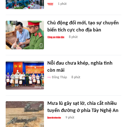
1 phút
Chủ động đổi mới, tạo sự chuyển
biến tích cực cho địa bàn
8 phút
Nỗi đau chưa khép, nghĩa tình
còn mãi
Đồng Tháp
8 phút
Mưa lũ gây sạt lở, chia cắt nhiều
tuyến đường ở phía Tây Nghệ An
9 phút