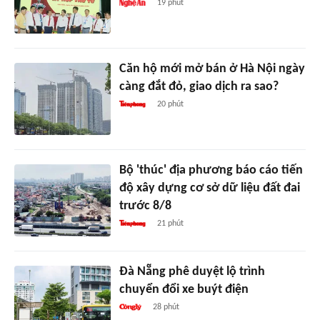
19 phút
Căn hộ mới mở bán ở Hà Nội ngày
càng đắt đỏ, giao dịch ra sao?
20 phút
Bộ 'thúc' địa phương báo cáo tiến
độ xây dựng cơ sở dữ liệu đất đai
trước 8/8
21 phút
Đà Nẵng phê duyệt lộ trình
chuyển đổi xe buýt điện
28 phút