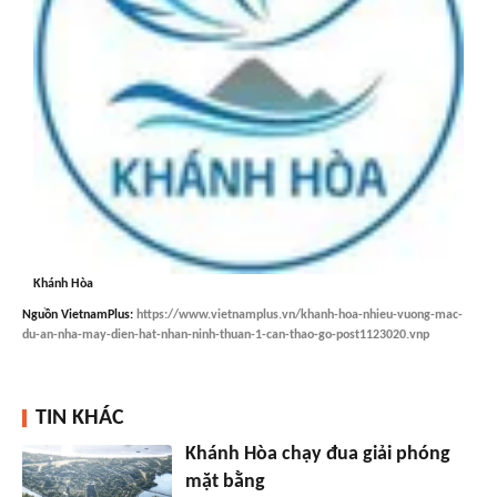
Khánh Hòa
Nguồn
VietnamPlus
:
https://www.vietnamplus.vn/khanh-hoa-nhieu-vuong-mac-
du-an-nha-may-dien-hat-nhan-ninh-thuan-1-can-thao-go-post1123020.vnp
TIN KHÁC
Khánh Hòa chạy đua giải phóng
mặt bằng