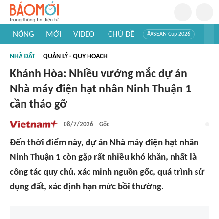
NÓNG
MỚI
VIDEO
CHỦ ĐỀ
#ASEAN Cup 2026
#Trí tuệ nhân tạo
#Mỹ - Iran
#Khám phá Việt Nam
NHÀ ĐẤT
QUẢN LÝ - QUY HOẠCH
#Khám phá thế giới
Khánh Hòa: Nhiều vướng mắc dự án
Nhà máy điện hạt nhân Ninh Thuận 1
cần tháo gỡ
08/7/2026
Gốc
Đến thời điểm này, dự án Nhà máy điện hạt nhân
Ninh Thuận 1 còn gặp rất nhiều khó khăn, nhất là
công tác quy chủ, xác minh nguồn gốc, quá trình sử
dụng đất, xác định hạn mức bồi thường.