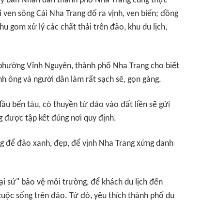
 Ủy ban Nhân dân thành phố Nha Trang cũng thực
i ven sông Cái Nha Trang đổ ra vịnh, ven biển; đồng
hu gom xử lý các chất thải trên đảo, khu du lịch,
phường Vĩnh Nguyên, thành phố Nha Trang cho biết
nh ông và người dân làm rất sạch sẽ, gọn gàng.
ầu bến tàu, có thuyền từ đảo vào đất liền sẽ gửi
g được tập kết đúng nơi quy định.
g để đảo xanh, đẹp, để vịnh Nha Trang xứng danh
ại sứ" bảo vệ môi trường, để khách du lịch đến
uộc sống trên đảo. Từ đó, yêu thích thành phố du