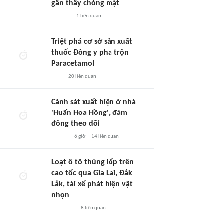
gần thấy chóng mặt
1
liên quan
Triệt phá cơ sở sản xuất
thuốc Đông y pha trộn
Paracetamol
20
liên quan
Cảnh sát xuất hiện ở nhà
'Huấn Hoa Hồng', đám
đông theo dõi
6 giờ
14
liên quan
Loạt ô tô thủng lốp trên
cao tốc qua Gia Lai, Đắk
Lắk, tài xế phát hiện vật
nhọn
8
liên quan