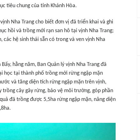
c tiêu chung của tỉnh Khánh Hòa.
ịnh Nha Trang cho biết đơn vị đã triển khai và ghi
ục hồi và trồng mới rạn san hô tại vịnh Nha Trang;
, các hệ sinh thái sẵn có trong và ven vịnh Nha
Bấy, hằng năm, Ban Quản lý vịnh Nha Trang đã
đại học tại thành phố trồng mới rừng ngập mặn
nước và tăng diện tích rừng ngập mặn trên vịnh,
 trồng cây gây rừng, bảo vệ môi trường, góp phần
ết quả đã trồng được 5,5ha rừng ngập mặn, nâng diện
,8ha.