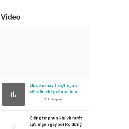
Video
Clip: Xe máy trượt ngã vì
vệt dầu chảy của xe ben
331
liên quan
Giếng tự phun khí và nước
cực mạnh gây xói lở, đứng