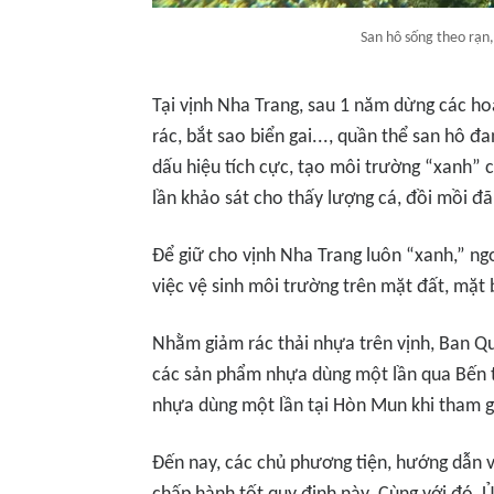
San hô sống theo rạn,
Tại vịnh Nha Trang, sau 1 năm dừng các ho
rác, bắt sao biển gai..., quần thể san hô 
dấu hiệu tích cực, tạo môi trường “xanh” ch
lần khảo sát cho thấy lượng cá, đồi mồi đã 
Để giữ cho vịnh Nha Trang luôn “xanh,” ngo
việc vệ sinh môi trường trên mặt đất, mặt 
Nhằm giảm rác thải nhựa trên vịnh, Ban Q
các sản phẩm nhựa dùng một lần qua Bến
nhựa dùng một lần tại Hòn Mun khi tham gi
Đến nay, các chủ phương tiện, hướng dẫn v