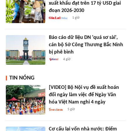
xuất khẩu đạt trên 17 tỷ USD giai
đoạn 2026-2030
1 giờ
Báo cáo dữ liệu DN 'quá sơ sài',
cán bộ Sở Công Thương Bắc Ninh
bị phê bình
4 giờ
TIN NÓNG
[VIDEO] Bộ Nội vụ đề xuất hoán
đổi ngày làm việc để Ngày Văn
hóa Việt Nam nghỉ 4 ngày
5 giờ
Cơ cấu lại vốn nhà nước: Điểm