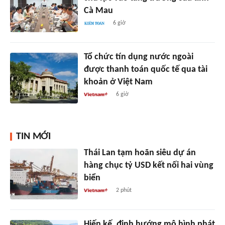
Cà Mau
6 giờ
Tổ chức tín dụng nước ngoài
được thanh toán quốc tế qua tài
khoản ở Việt Nam
6 giờ
TIN MỚI
Thái Lan tạm hoãn siêu dự án
hàng chục tỷ USD kết nối hai vùng
biển
2 phút
Hiến kế, định hướng mô hình phát