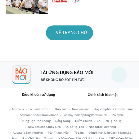
1 giờ
VỀ TRANG CHỦ
TẢI ỨNG DỤNG BÁO MỚI
ĐỂ KHÔNG BỎ SÓT TIN TỨC
Điều khoản sử dụng
Chính sách bảo mật
Australia
Eo Biển Hormuz
Rửa Tiền
New Zealand
Xaysomphone Phomvihane
Saysomphone Phomvihane
Sân Bay Sydney Kingsford Smith
Malaysia
Trung Học Phổ Thông
Nắng Nóng
Điểm Chuẩn
Chủ Tịch Quốc Hội
New Zealand Cindy Kiro
Quốc Hội Lào
Nhà Nước Việt Nam
Australia Sam Mostyn
Trần Thanh Mẫn
Tô Lâm
Đảng Nhân Dân Cách Mạng Lào
Iran
Ban Chấp Hành Trung Ương Đảng Cộng Sản Việt Nam
Lào
ASEAN Cup 2026