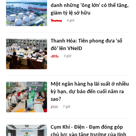
danh những 'ông lớn' có thể tăng,
giảm tỷ lệ sở hữu
4 giờ
Thanh Hóa: Tiên phong đưa 'sổ
đỏ' lên VNeID
3 giờ
Một ngân hàng hạ lãi suất ở nhiều
kỳ hạn, dự báo đến cuối năm ra
sao?
7 giờ
Cụm Khí - Điện - Đạm đóng góp
chủ lực vào tăng trưởng của tỉnh