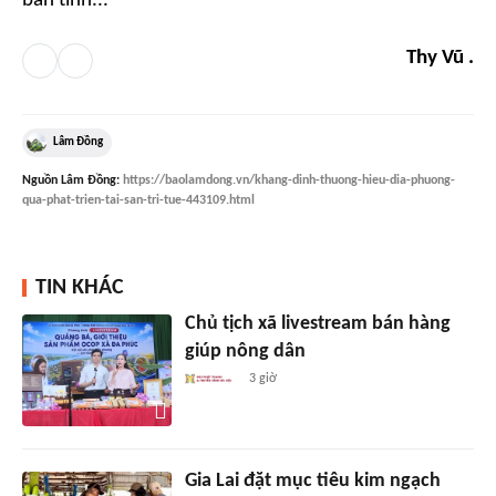
bàn tỉnh...
Thy Vũ .
Lâm Đồng
Nguồn
Lâm Đồng
:
https://baolamdong.vn/khang-dinh-thuong-hieu-dia-phuong-
qua-phat-trien-tai-san-tri-tue-443109.html
TIN KHÁC
Chủ tịch xã livestream bán hàng
giúp nông dân
3 giờ
Gia Lai đặt mục tiêu kim ngạch