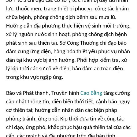
Sở Y tế 3 chỉ đạo các cơ sở y tế chuẩn bị đầy đủ nhân
lực, thuốc men, trang thiết bị phục vụ công tác khám
chữa bệnh, phòng chống dịch bệnh sau mưa lũ.
Hướng dẫn địa phương thực hiện vệ sinh môi trường,
xử lý nguồn nước sinh hoạt, phòng chống dịch bệnh
phát sinh sau thiên tai. Sở Công Thương chỉ đạo bảo
đảm cung ứng điện, hàng hóa thiết yếu phục vụ nhân
dân tại khu vực bị ảnh hưởng. Phối hợp kiểm tra, xử
lý kịp thời các sự cố về điện, bảo đảm an toàn điện
trong khu vực ngập úng.
Báo và Phát thanh, Truyền hình
Cao Bằng
tăng cường
cập nhật thông tin, diễn biến thời tiết, cảnh báo nguy
cơ thiên tai; hướng dẫn nhân dân các biện pháp
phòng tránh, ứng phó. Kịp thời đưa tin về công tác
chỉ đạo, ứng phó, khắc phục hậu quả thiên tai của các
cấp, các ngành và địa phương trên địa bàn tỉnh.