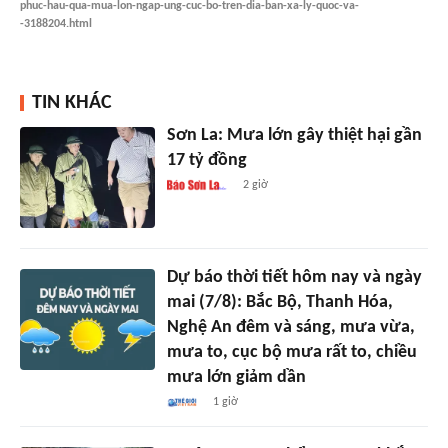
phuc-hau-qua-mua-lon-ngap-ung-cuc-bo-tren-dia-ban-xa-ly-quoc-va-
-3188204.html
TIN KHÁC
Sơn La: Mưa lớn gây thiệt hại gần
17 tỷ đồng
2 giờ
Dự báo thời tiết hôm nay và ngày
mai (7/8): Bắc Bộ, Thanh Hóa,
Nghệ An đêm và sáng, mưa vừa,
mưa to, cục bộ mưa rất to, chiều
mưa lớn giảm dần
1 giờ