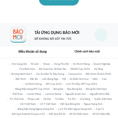
TẢI ỨNG DỤNG BÁO MỚI
ĐỂ KHÔNG BỎ SÓT TIN TỨC
Điều khoản sử dụng
Chính sách bảo mật
Kim Sang-Sik
Tô Lâm
Oman
Vùng Thủ Đô
An Ninh Mạng
Doanh Nghiệp
Chợ Biên Hòa
Bộ Giáo Dục Và Đào Tạo
ASEAN Cup 2026
Hạ Tầng
Đường Vành Đai 5
Dự Án Đầu Tư Xây Dựng
Campuchia
Bắc Ninh (thành Phố)
Bắc Ninh
Bắc Bộ
Liên Bang Nga
Mỹ
Eo Biển Hormuz
Năm
Iran
Lê Minh Hưng
AFF Cup 2026
Lịch Thi Đấu AFF Cup 2026
Bảng Xếp Hạng AFF Cup 2026
Bóng Đá
Báo Bóng Đá
Bóng Đá Việt Nam
Thể Thao
Lionel Messi
Lamine Yamal
Nguyễn Xuân Son
Nguyễn Đình Bắc
Tin Thế Giới
Pháp Luật
Xã Hội
Tin Bão
Tin Tức
Giá Vàng
Tuyển Việt Nam
U23 Việt Nam
U17 Việt Nam
Kết Quả Bóng Đá
Ngoại Hạng Anh
Bảng Xếp Hạng Ngoại Hạng Anh
Lịch Thi Đấu Ngoại Hạng Anh
Cúp C1
Kết Quả Vietlott Power 6/55
Kết Quả Xổ Số
Xổ Số Miền Nam
Xổ Số Miền Bắc