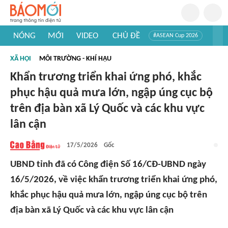
NÓNG
MỚI
VIDEO
CHỦ ĐỀ
#ASEAN Cup 2026
#Trí tuệ nhân tạo
#Mỹ - Iran
#Khám phá Việt Nam
XÃ HỘI
MÔI TRƯỜNG - KHÍ HẬU
#Khám phá thế giới
Khẩn trương triển khai ứng phó, khắc
phục hậu quả mưa lớn, ngập úng cục bộ
trên địa bàn xã Lý Quốc và các khu vực
lân cận
17/5/2026
Gốc
UBND tỉnh đã có Công điện Số 16/CĐ-UBND ngày
16/5/2026, về việc khẩn trương triển khai ứng phó,
khắc phục hậu quả mưa lớn, ngập úng cục bộ trên
địa bàn xã Lý Quốc và các khu vực lân cận