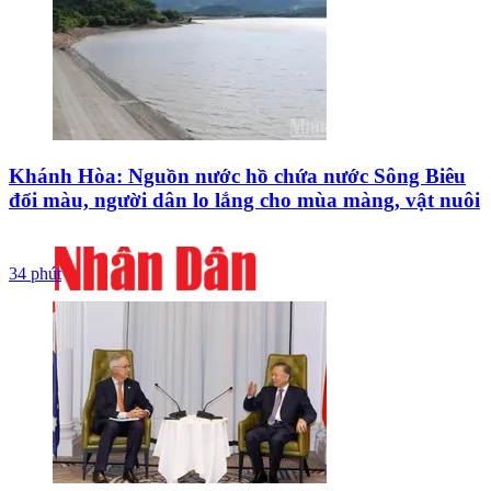
Khánh Hòa: Nguồn nước hồ chứa nước Sông Biêu
đổi màu, người dân lo lắng cho mùa màng, vật nuôi
34 phút