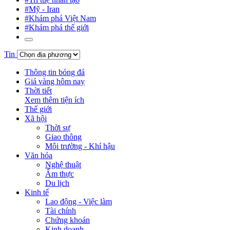
#Mỹ - Iran
#Khám phá Việt Nam
#Khám phá thế giới
Tin
Thông tin bóng đá
Giá vàng hôm nay
Thời tiết
Xem thêm tiện ích
Thế giới
Xã hội
Thời sự
Giao thông
Môi trường - Khí hậu
Văn hóa
Nghệ thuật
Ẩm thực
Du lịch
Kinh tế
Lao động - Việc làm
Tài chính
Chứng khoán
Kinh doanh