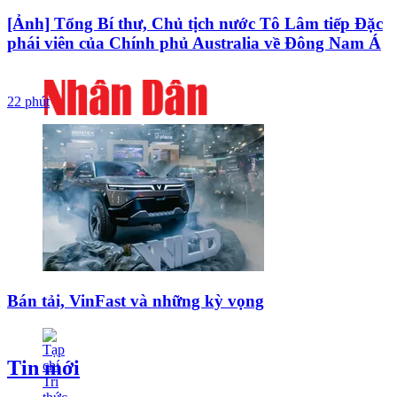
[Ảnh] Tổng Bí thư, Chủ tịch nước Tô Lâm tiếp Đặc
phái viên của Chính phủ Australia về Đông Nam Á
22 phút
Bán tải, VinFast và những kỳ vọng
Tin mới