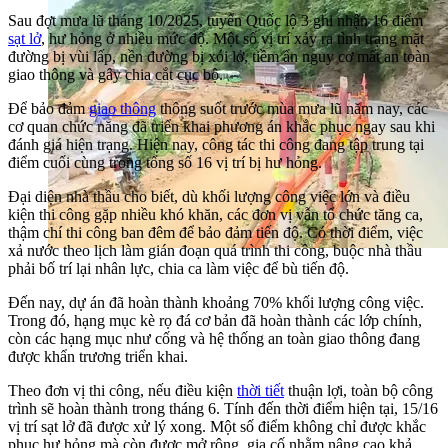
Sau đợt mưa lũ tháng 10/2025, tuyến Quốc lộ 3 ghi nhận 16 điểm
sạt lở
, hư hỏng ở nhiều mức độ. Một số vị trí xảy ra tình trạng mặt
đường bị vùi lấp, nền đường bị xói lở, tiềm ẩn nguy cơ mất an toàn
giao thông và gây chia cắt cục bộ.
Để bảo đảm
giao thông
thông suốt trước mùa mưa lũ năm nay, các
cơ quan chức năng đã triển khai phương án khắc phục ngay sau khi
đánh giá hiện trạng. Hiện nay, công tác thi công đang tập trung tại
điểm cuối cùng trong tổng số 16 vị trí bị hư hỏng.
Đại diện nhà thầu cho biết, dù khối lượng công việc lớn và điều
kiện thi công gặp nhiều khó khăn, các đơn vị vẫn tổ chức tăng ca,
thậm chí thi công ban đêm để bảo đảm tiến độ. Có thời điểm, việc
xả nước theo lịch làm gián đoạn quá trình thi công, buộc nhà thầu
phải bố trí lại nhân lực, chia ca làm việc để bù tiến độ.
Đến nay, dự án đã hoàn thành khoảng 70% khối lượng công việc.
Trong đó, hạng mục kè rọ đá cơ bản đã hoàn thành các lớp chính,
còn các hạng mục như cống và hệ thống an toàn giao thông đang
được khẩn trương triển khai.
Theo đơn vị thi công, nếu điều kiện
thời tiết
thuận lợi, toàn bộ công
trình sẽ hoàn thành trong tháng 6. Tính đến thời điểm hiện tại, 15/16
vị trí sạt lở đã được xử lý xong. Một số điểm không chỉ được khắc
phục hư hỏng mà còn được mở rộng, gia cố nhằm nâng cao khả