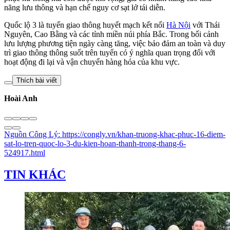
năng lưu thông và hạn chế nguy cơ sạt lở tái diễn.
Quốc lộ 3 là tuyến giao thông huyết mạch kết nối
Hà Nội
với Thái
Nguyên, Cao Bằng và các tỉnh miền núi phía Bắc. Trong bối cảnh
lưu lượng phương tiện ngày càng tăng, việc bảo đảm an toàn và duy
trì giao thông thông suốt trên tuyến có ý nghĩa quan trọng đối với
hoạt động đi lại và vận chuyển hàng hóa của khu vực.
Thích bài viết
Hoài Anh
Nguồn
Công Lý
:
https://congly.vn/khan-truong-khac-phuc-16-diem-
sat-lo-tren-quoc-lo-3-du-kien-hoan-thanh-trong-thang-6-
524917.html
TIN KHÁC