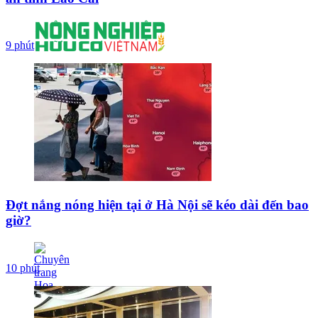
9 phút
Đợt nắng nóng hiện tại ở Hà Nội sẽ kéo dài đến bao
giờ?
10 phút