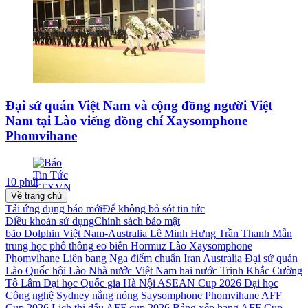
Đại sứ quán Việt Nam và cộng đồng người Việt
Nam tại Lào viếng đồng chí Xaysomphone
Phomvihane
10 phút
Về trang chủ
Tải ứng dụng báo mới
Để không bỏ sót tin tức
Điều khoản sử dụng
Chính sách bảo mật
bão Dolphin
Việt Nam-Australia
Lê Minh Hưng
Trần Thanh Mẫn
trung học phổ thông
eo biển Hormuz
Lào
Xaysomphone
Phomvihane
Liên bang Nga
điểm chuẩn
Iran
Australia
Đại sứ quán
Lào
Quốc hội Lào
Nhà nước Việt Nam
hai nước
Trịnh Khắc Cường
Tô Lâm
Đại học Quốc gia Hà Nội
ASEAN Cup 2026
Đại học
Công nghệ Sydney
nắng nóng
Saysomphone Phomvihane
AFF
Cup 2026
Lịch thi đấu AFF cup 2026
Bảng xếp hạng AFF Cup