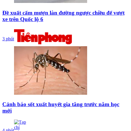
Đề xuất cấm mượn làn đường ngược chiều để vượt
xe trên Quốc lộ 6
3 phút
Cảnh báo sốt xuất huyết gia tăng trước năm học
mới
4 phút