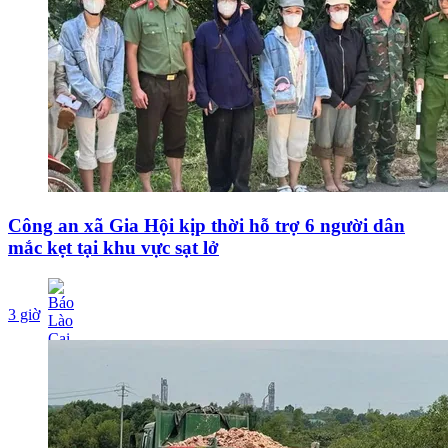
Công an xã Gia Hội kịp thời hỗ trợ 6 người dân
mắc kẹt tại khu vực sạt lở
3 giờ