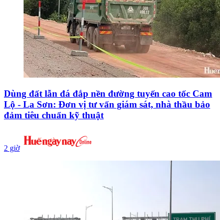
Dùng đất lẫn đá đắp nền đường tuyến cao tốc Cam
Lộ - La Sơn: Đơn vị tư vấn giám sát, nhà thầu bảo
đảm tiêu chuẩn kỹ thuật
2 giờ