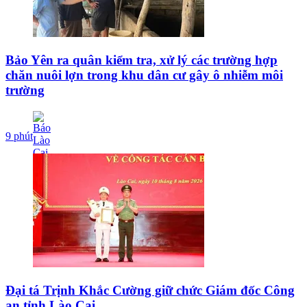
Bảo Yên ra quân kiểm tra, xử lý các trường hợp
chăn nuôi lợn trong khu dân cư gây ô nhiễm môi
trường
9 phút
Đại tá Trịnh Khắc Cường giữ chức Giám đốc Công
an tỉnh Lào Cai