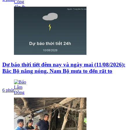
Dự báo thời tiết đêm nay và ngày mai (11/08/2026):
Bắc Bộ nắng nóng, Nam Bộ mưa to đến rất to
6 phút