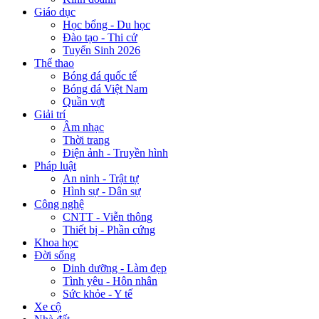
Giáo dục
Học bổng - Du học
Đào tạo - Thi cử
Tuyển Sinh 2026
Thể thao
Bóng đá quốc tế
Bóng đá Việt Nam
Quần vợt
Giải trí
Âm nhạc
Thời trang
Điện ảnh - Truyền hình
Pháp luật
An ninh - Trật tự
Hình sự - Dân sự
Công nghệ
CNTT - Viễn thông
Thiết bị - Phần cứng
Khoa học
Đời sống
Dinh dưỡng - Làm đẹp
Tình yêu - Hôn nhân
Sức khỏe - Y tế
Xe cộ