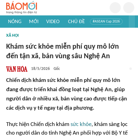
NÓNG
MỚI
VIDEO
CHỦ ĐỀ
#ASEAN Cup 2026
#Trí tuệ nhân tạo
#Mỹ - Iran
#Khám phá Việt Nam
XÃ HỘI
#Khám phá thế giới
Khám sức khỏe miễn phí quy mô lớn
đến tận xã, bản vùng sâu Nghệ An
18/5/2026
Gốc
Chiến dịch khám sức khỏe miễn phí quy mô lớn
đang được triển khai đồng loạt tại Nghệ An, giúp
người dân ở nhiều xã, bản vùng cao được tiếp cận
các dịch vụ y tế ngay tại địa phương.
Thực hiện Chiến dịch khám
sức khỏe
, khám sàng lọc
cho người dân do tỉnh Nghệ An phối hợp với Bộ Y tế