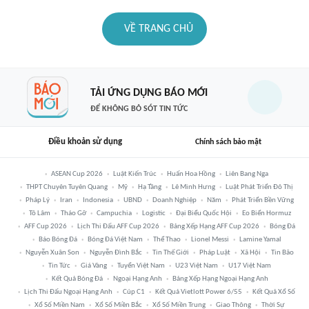
VỀ TRANG CHỦ
TẢI ỨNG DỤNG BÁO MỚI
ĐỂ KHÔNG BỎ SÓT TIN TỨC
Điều khoản sử dụng
Chính sách bảo mật
ASEAN Cup 2026
Luật Kiến Trúc
Huấn Hoa Hồng
Liên Bang Nga
THPT Chuyên Tuyên Quang
Mỹ
Hạ Tầng
Lê Minh Hưng
Luật Phát Triển Đô Thị
Pháp Lý
Iran
Indonesia
UBND
Doanh Nghiệp
Năm
Phát Triển Bền Vững
Tô Lâm
Tháo Gỡ
Campuchia
Logistic
Đại Biểu Quốc Hội
Eo Biển Hormuz
AFF Cup 2026
Lịch Thi Đấu AFF Cup 2026
Bảng Xếp Hạng AFF Cup 2026
Bóng Đá
Báo Bóng Đá
Bóng Đá Việt Nam
Thể Thao
Lionel Messi
Lamine Yamal
Nguyễn Xuân Son
Nguyễn Đình Bắc
Tin Thế Giới
Pháp Luật
Xã Hội
Tin Bão
Tin Tức
Giá Vàng
Tuyển Việt Nam
U23 Việt Nam
U17 Việt Nam
Kết Quả Bóng Đá
Ngoại Hạng Anh
Bảng Xếp Hạng Ngoại Hạng Anh
Lịch Thi Đấu Ngoại Hạng Anh
Cúp C1
Kết Quả Vietlott Power 6/55
Kết Quả Xổ Số
Xổ Số Miền Nam
Xổ Số Miền Bắc
Xổ Số Miền Trung
Giao Thông
Thời Sự