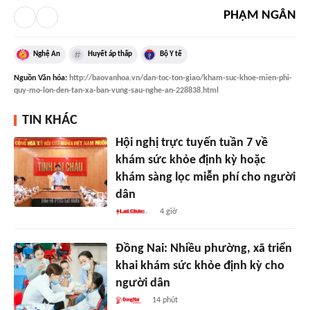
PHẠM NGÂN
Nghệ An
Huyết áp thấp
Bộ Y tế
Nguồn
Văn hóa
:
http://baovanhoa.vn/dan-toc-ton-giao/kham-suc-khoe-mien-phi-
quy-mo-lon-den-tan-xa-ban-vung-sau-nghe-an-228838.html
TIN KHÁC
Hội nghị trực tuyến tuần 7 về
khám sức khỏe định kỳ hoặc
khám sàng lọc miễn phí cho người
dân
4 giờ
Đồng Nai: Nhiều phường, xã triển
khai khám sức khỏe định kỳ cho
người dân
14 phút