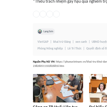
“Thiếu trách nhiệm gây hậu quả nghiêm trọ
Lạng Sơn
VietGAP
khai trừ Đảng
xen canh
UBND huyện
Phòng Nông nghiệp
Lê Trí Thức
Quyết định số 
Nguồn
Phụ Nữ VN
:
https://phunuvietnam.vn/khai-tru-khoi-dan
238260511102826816.htm