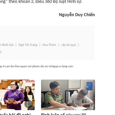
ng” theo khoản 2, Điều 360 Bộ luật Hình sự.
Nguyễn Duy Chiến
 Bình Gia
Ngô Thị Trang
Hoa Thám
cây ăn quả
83
g-4-can-bo-lien-quan-sai-pham-du-an-vietgap-o-lang-son-