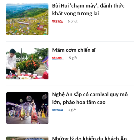
Bùi Hui 'chạm mây', đánh thức
khát vọng tương lai
6 phút
Mâm cơm chiến sĩ
5 giờ
Nghệ An sắp có carnival quy mô
lớn, pháo hoa tầm cao
3 giờ
Những lý do khiến du khách Ấn