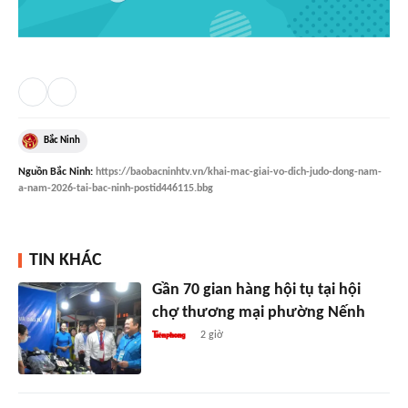
Bắc Ninh
Nguồn
Bắc Ninh
:
https://baobacninhtv.vn/khai-mac-giai-vo-dich-judo-dong-nam-
a-nam-2026-tai-bac-ninh-postid446115.bbg
TIN KHÁC
Gần 70 gian hàng hội tụ tại hội
chợ thương mại phường Nếnh
2 giờ