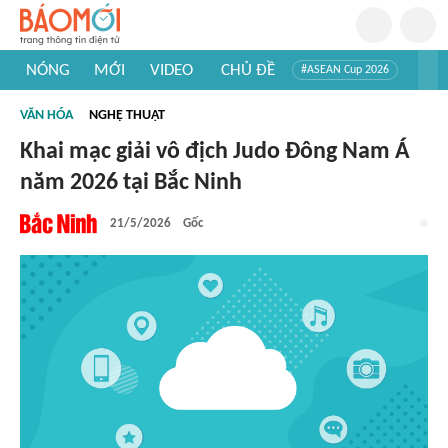
NÓNG
MỚI
VIDEO
CHỦ ĐỀ
#ASEAN Cup 2026
#Trí tuệ nhân tạo
#Mỹ - Iran
#Khám phá Việt Nam
VĂN HÓA
NGHỆ THUẬT
#Khám phá thế giới
Khai mạc giải vô địch Judo Đông Nam Á
năm 2026 tại Bắc Ninh
21/5/2026
Gốc