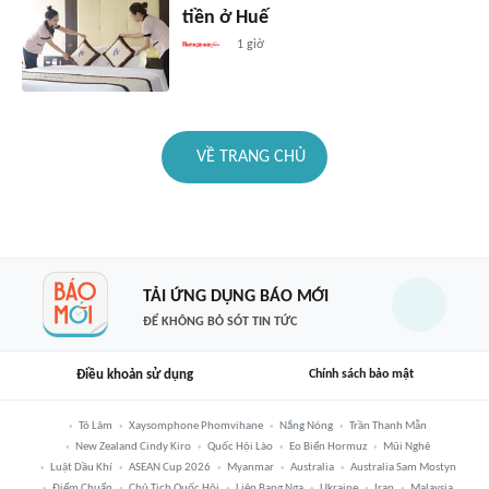
tiền ở Huế
1 giờ
VỀ TRANG CHỦ
TẢI ỨNG DỤNG BÁO MỚI
ĐỂ KHÔNG BỎ SÓT TIN TỨC
Điều khoản sử dụng
Chính sách bảo mật
Tô Lâm
Xaysomphone Phomvihane
Nắng Nóng
Trần Thanh Mẫn
New Zealand Cindy Kiro
Quốc Hội Lào
Eo Biển Hormuz
Mũi Nghê
Luật Dầu Khí
ASEAN Cup 2026
Myanmar
Australia
Australia Sam Mostyn
Điểm Chuẩn
Chủ Tịch Quốc Hội
Liên Bang Nga
Ukraine
Iran
Malaysia