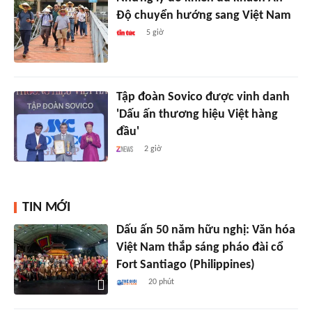
Độ chuyển hướng sang Việt Nam
5 giờ
Tập đoàn Sovico được vinh danh
'Dấu ấn thương hiệu Việt hàng
đầu'
2 giờ
TIN MỚI
Dấu ấn 50 năm hữu nghị: Văn hóa
Việt Nam thắp sáng pháo đài cổ
Fort Santiago (Philippines)
20 phút