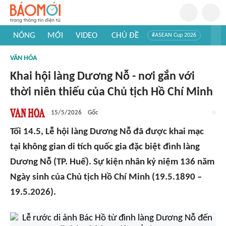
NÓNG
MỚI
VIDEO
CHỦ ĐỀ
#ASEAN Cup 2026
#Trí tuệ nhân tạo
#Mỹ - Iran
#Khám phá Việt Nam
VĂN HÓA
#Khám phá thế giới
Khai hội làng Dương Nỗ - nơi gắn với
thời niên thiếu của Chủ tịch Hồ Chí Minh
15/5/2026
Gốc
Tối 14.5, Lễ hội làng Dương Nỗ đã được khai mạc
tại không gian di tích quốc gia đặc biệt đình làng
Dương Nỗ (TP. Huế). Sự kiện nhân kỷ niệm 136 năm
Ngày sinh của Chủ tịch Hồ Chí Minh (19.5.1890 –
19.5.2026).