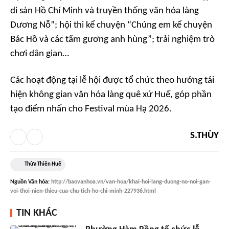
di sản Hồ Chí Minh và truyền thống văn hóa làng
Dương Nỗ”; hội thi kể chuyện “Chúng em kể chuyện
Bác Hồ và các tấm gương anh hùng”; trải nghiệm trò
chơi dân gian…
Các hoạt động tại lễ hội được tổ chức theo hướng tái
hiện không gian văn hóa làng quê xứ Huế, góp phần
tạo điểm nhấn cho Festival mùa Hạ 2026.
S.THÙY
Thừa Thiên Huế
Nguồn
Văn hóa
:
http://baovanhoa.vn/van-hoa/khai-hoi-lang-duong-no-noi-gan-
voi-thoi-nien-thieu-cua-chu-tich-ho-chi-minh-227936.html
TIN KHÁC