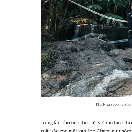
Khả Ngân vốn gắn liền
Trong lần đầu tiên thử sức với mô hình thi
xuất sắc góp mặt vào Top 7 bảng nữ nhóm t