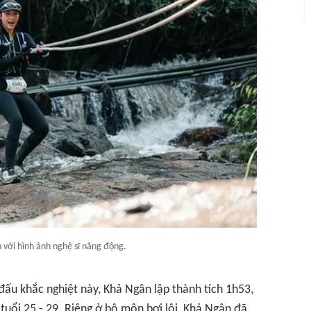
 với hình ảnh nghệ sĩ năng động.
 đấu khắc nghiệt này, Khả Ngân lập thành tích 1h53,
uổi 25 - 29. Riêng ở bộ môn bơi lội, Khả Ngân đã