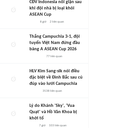
CĐV Indonesia nổi giận sau
khi đội nhà bị loại khỏi
ASEAN Cup
8 giờ
2
liên quan
Thắng Campuchia 3-1, đội
tuyển Việt Nam đứng đầu
bảng A ASEAN Cup 2026
77
liên quan
HLV Kim Sang-sik nói điều
đặc biệt về Đình Bắc sau cú
đúp vào lưới Campuchia
3538
liên quan
Lý do Khánh 'Sky', 'Vua
Quạt' và Hồ Văn Khoa bị
khởi tố
7 giờ
103
liên quan