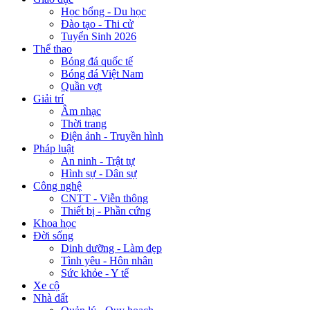
Học bổng - Du học
Đào tạo - Thi cử
Tuyển Sinh 2026
Thể thao
Bóng đá quốc tế
Bóng đá Việt Nam
Quần vợt
Giải trí
Âm nhạc
Thời trang
Điện ảnh - Truyền hình
Pháp luật
An ninh - Trật tự
Hình sự - Dân sự
Công nghệ
CNTT - Viễn thông
Thiết bị - Phần cứng
Khoa học
Đời sống
Dinh dưỡng - Làm đẹp
Tình yêu - Hôn nhân
Sức khỏe - Y tế
Xe cộ
Nhà đất