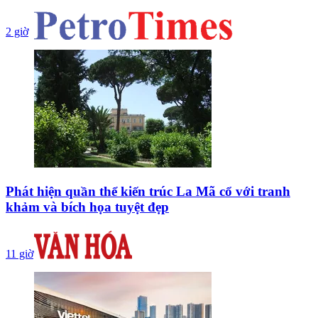
2 giờ
Phát hiện quần thể kiến trúc La Mã cổ với tranh
khảm và bích họa tuyệt đẹp
11 giờ