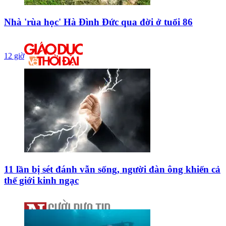
Nhà 'rùa học' Hà Đình Đức qua đời ở tuổi 86
12 giờ
11 lần bị sét đánh vẫn sống, người đàn ông khiến cả
thế giới kinh ngạc