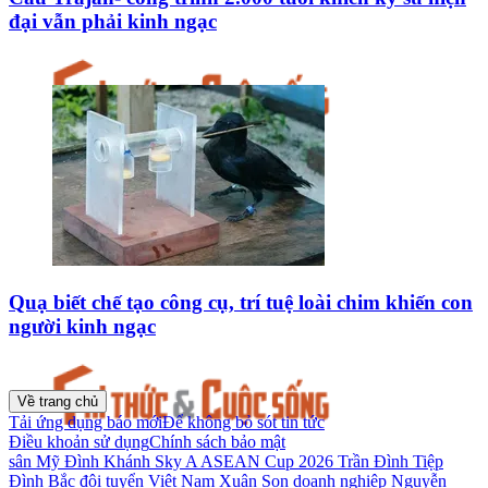
đại vẫn phải kinh ngạc
Quạ biết chế tạo công cụ, trí tuệ loài chim khiến con
người kinh ngạc
Về trang chủ
Tải ứng dụng báo mới
Để không bỏ sót tin tức
Điều khoản sử dụng
Chính sách bảo mật
sân Mỹ Đình
Khánh Sky
A ASEAN Cup 2026
Trần Đình Tiệp
Đình Bắc
đội tuyển Việt Nam
Xuân Son
doanh nghiệp
Nguyễn