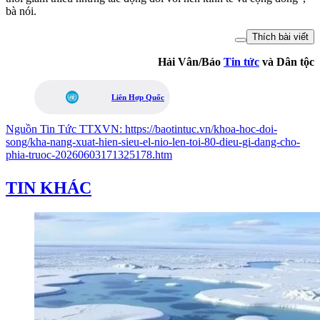
bà nói.
Thích bài viết
Hải Vân/Báo
Tin tức
và Dân tộc
Liên Hợp Quốc
Nguồn
Tin Tức TTXVN
:
https://baotintuc.vn/khoa-hoc-doi-
song/kha-nang-xuat-hien-sieu-el-nio-len-toi-80-dieu-gi-dang-cho-
phia-truoc-20260603171325178.htm
TIN KHÁC