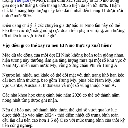
tượng
Thế giới
(WMO), nhận định xác suất xảy ra El Ninõ trong
giai đoạn từ tháng 6 đến tháng 8/2026 hiện đã lên tới 80%. Thậm
chí, khả năng hiện tượng này kéo dài ít nhất đến tháng 11 được ước
tính ở mức 90%.
Điều đáng chú ý là các chuyên gia dự báo El Ninõ lần này có thể
kéo theo các đợt nắng nóng cực đoan trên phạm vi rộng, ảnh hưởng
tới nhiều khu vực trên thế giới.
Vậy điều gì có thể xảy ra nếu El Ninõ thực sự xuất hiện?
Mặc dù tác động của mỗi đợt El Ninõ không hoàn toàn giống nhau,
hiện tượng này thường làm gia tăng lượng mưa tại một số khu vực ở
Nam Mỹ, miền nam nước Mỹ, vùng Sừng châu Phi và Trung Á.
Ngược lại, nhiều nơi khác có thể đối mặt với tình trạng khô hạn kéo
dài hơn bình thường, bao gồm Trung Mỹ, phía bắc Nam Mỹ, khu
vực Caribe, Australia, Indonesia và một số vùng thuộc Nam Á.
Các nhà khoa học cũng cảnh báo năm 2026 có thể trở thành năm
nóng nhất từng được ghi nhận.
Nếu dự báo này trở thành hiện thực, thế giới sẽ vượt qua kỷ lục
được thiết lập vào năm 2024 - thời điểm nhiệt độ trung bình toàn
cầu lần đầu tiên cao hơn 1,5 độ C so với mức trung bình của thời kỳ
tiền công nghiệp.