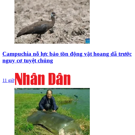
Campuchia nỗ lực bảo tồn động vật hoang dã trước
nguy cơ tuyệt chủng
11 giờ