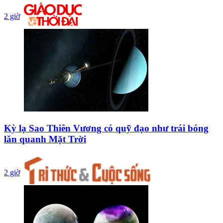
2 giờ
Kỳ lạ Sao Thiên Vương có quỹ đạo như trái bóng
lăn quanh Mặt Trời
2 giờ