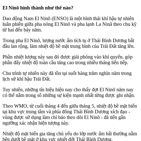
El Ninõ hình thành như thế nào?
Dao động Nam El Ninõ (ENSO) là một hình thái khí hậu tự nhiên
luân phiên giữa pha nóng El Ninõ và pha lạnh La Ninã theo chu kỳ
từ hai đến bảy năm.
Trong pha El Ninõ, lượng nước ấm tích tụ ở Thái Bình Dương bắt
đầu lan rộng, làm nhiệt độ bề mặt trung bình của Trái Đất tăng lên.
Phần nhiệt lượng này sau đó được giải phóng vào khí quyển, góp
phần đẩy nhiệt độ toàn cầu tăng cao trong nhiều tháng liên tiếp.
Chu trình tự nhiên này đã tồn tại suốt hàng trăm nghìn năm trong
lịch sử khí hậu Trái Đất.
Tuy nhiên, những tín hiệu hiện nay cho thấy đợt El Ninõ năm nay
có thể nằm trong số những sự kiện mạnh nhất từng được ghi nhận.
Theo WMO, từ cuối tháng 4 đến giữa tháng 5, nhiệt độ bề mặt biển
tại khu vực trung tâm và phía đông Thái Bình Dương xích đạo -
vùng được sử dụng làm chỉ báo theo dõi El Ninõ - đã tiến gần
ngưỡng xác nhận hiện tượng này.
Nhiệt độ mặt biển gia tăng chủ yếu do lớp nước ấm bất thường nằm
bên dưới bề mặt ở khu vực nhiệt đới Thái Bình Dương.