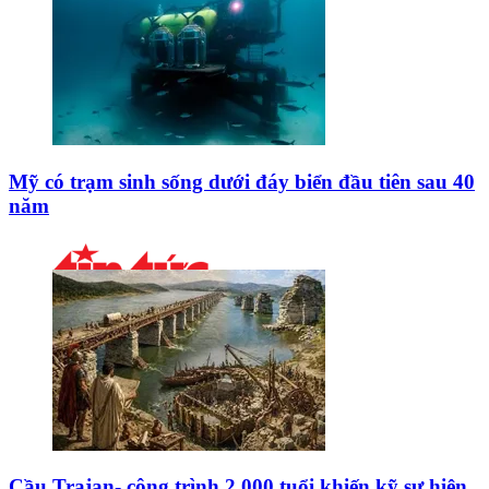
Mỹ có trạm sinh sống dưới đáy biển đầu tiên sau 40
năm
Cầu Trajan- công trình 2.000 tuổi khiến kỹ sư hiện