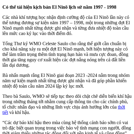
Có thể tái hiện kịch bản El Ninõ lịch sử năm 1997 - 1998
Các nhà khí tượng học nhận định cường độ của El Ninõ lần này có
thể tương đương sự kiện năm 1997 – 1998, một trong những đợt El
Ninõ mạnh nhất từng được ghi nhận và từng đưa nhiệt độ toàn cầu
lên mức cao kỷ lục vào thời điểm đó.
Tổng Thư ký WMO Celeste Saulo cho rằng thế giới cần chuẩn bị
cho khả năng xảy ra một đợt El Ninõ mạnh, bởi hiện tượng này có
thể làm trầm trọng thêm tình trạng hạn hán và mưa cực đoan, đồng
thời gia tăng nguy cơ xuất hiện các đợt nắng nóng trên cả đất liền
lẫn đại dương.
Bà nhấn mạnh rằng El Ninõ giai đoạn 2023 -2024 nằm trong nhóm
năm sự kiện mạnh nhất từng được ghi nhận và đã góp phần khiến
nhiệt độ toàn cầu năm 2024 lập kỷ lục mới.
Theo bà Saulo, WMO sẽ tiếp tục theo dõi chặt chẽ diễn biến khí hậu
trong những tháng tới nhằm cung cấp thông tin cho các chính phủ,
tổ chức nhân đạo và những lĩnh vực chịu ảnh hưởng lớn của
thời
tiết
và khí hậu.
“Các dự báo khí hậu theo mùa cùng hệ thống cảnh báo sớm có vai
trò đặc biệt quan trọng trong việc bảo vệ tính mạng con người, đồng
thời giảm thiểu những tác động đối với nền kinh tế và cộng đồng”,