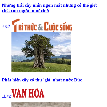
Những trái cây nhìn ngon mắt nhưng có thể giết
chết con người như chơi
4 giờ
Phát hiện cây cổ thụ 'già' nhất nước Đức
11 giờ