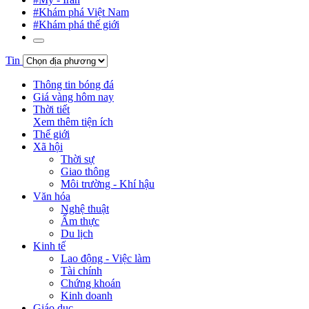
#Khám phá Việt Nam
#Khám phá thế giới
Tin
Thông tin bóng đá
Giá vàng hôm nay
Thời tiết
Xem thêm tiện ích
Thế giới
Xã hội
Thời sự
Giao thông
Môi trường - Khí hậu
Văn hóa
Nghệ thuật
Ẩm thực
Du lịch
Kinh tế
Lao động - Việc làm
Tài chính
Chứng khoán
Kinh doanh
Giáo dục