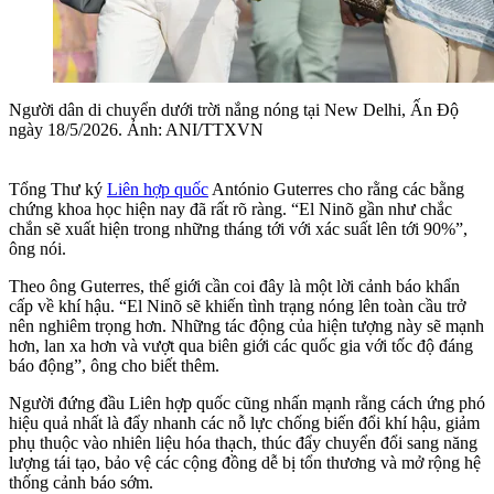
Người dân di chuyển dưới trời nắng nóng tại New Delhi, Ấn Độ
ngày 18/5/2026. Ảnh: ANI/TTXVN
Tổng Thư ký
Liên hợp quốc
António Guterres cho rằng các bằng
chứng khoa học hiện nay đã rất rõ ràng. “El Ninõ gần như chắc
chắn sẽ xuất hiện trong những tháng tới với xác suất lên tới 90%”,
ông nói.
Theo ông Guterres, thế giới cần coi đây là một lời cảnh báo khẩn
cấp về khí hậu. “El Ninõ sẽ khiến tình trạng nóng lên toàn cầu trở
nên nghiêm trọng hơn. Những tác động của hiện tượng này sẽ mạnh
hơn, lan xa hơn và vượt qua biên giới các quốc gia với tốc độ đáng
báo động”, ông cho biết thêm.
Người đứng đầu Liên hợp quốc cũng nhấn mạnh rằng cách ứng phó
hiệu quả nhất là đẩy nhanh các nỗ lực chống biến đổi khí hậu, giảm
phụ thuộc vào nhiên liệu hóa thạch, thúc đẩy chuyển đổi sang năng
lượng tái tạo, bảo vệ các cộng đồng dễ bị tổn thương và mở rộng hệ
thống cảnh báo sớm.