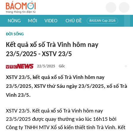
NÓNG
MỚI
VIDEO
CHỦ ĐỀ
#ASEAN Cup 2026
#Trí tuệ nhân tạo
#Mỹ - Iran
#Khám phá Việt Nam
ĐỜI SỐNG
#Khám phá thế giới
Kết quả xổ số Trà Vinh hôm nay
23/5/2025 - XSTV 23/5
22/5/2025
Gốc
XSTV 23/5, kết quả xổ số Trà Vinh hôm nay
23/5/2025, XSTV thứ Sáu ngày 23/5/2025, xổ số Trà
Vinh 23/5.
XSTV 23/5. Kết quả xổ số Trà Vinh hôm nay
23/5/2025 được quay thưởng vào lúc 16h15 bởi
Công ty TNHH MTV Xổ số kiến thiết tỉnh Trà Vinh. Kết