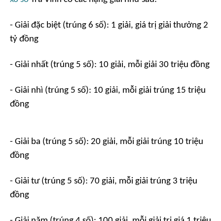
- Giải đặc biệt (trúng 6 số): 1 giải, giá trị giải thưởng 2
tỷ đồng
- Giải nhất (trúng 5 số): 10 giải, mỗi giải 30 triệu đồng
- Giải nhì (trúng 5 số): 10 giải, mỗi giải trúng 15 triệu
đồng
- Giải ba (trúng 5 số): 20 giải, mỗi giải trúng 10 triệu
đồng
- Giải tư (trúng 5 số): 70 giải, mỗi giải trúng 3 triệu
đồng
- Giải năm (trúng 4 số): 100 giải, mỗi giải trị giá 1 triệu