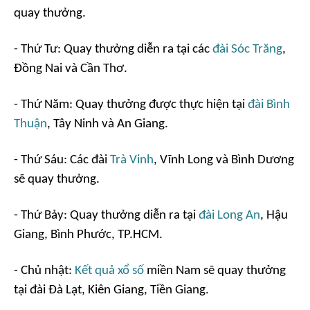
quay thưởng.
- Thứ Tư: Quay thưởng diễn ra tại các
đài Sóc Trăng
,
Đồng Nai và Cần Thơ.
- Thứ Năm: Quay thưởng được thực hiện tại
đài Bình
Thuận
, Tây Ninh và An Giang.
- Thứ Sáu: Các đài
Trà Vinh
, Vĩnh Long và Bình Dương
sẽ quay thưởng.
- Thứ Bảy: Quay thưởng diễn ra tại
đài Long An
, Hậu
Giang, Bình Phước, TP.HCM.
- Chủ nhật:
Kết quả xổ số
miền Nam sẽ quay thưởng
tại đài Đà Lạt, Kiên Giang, Tiền Giang.