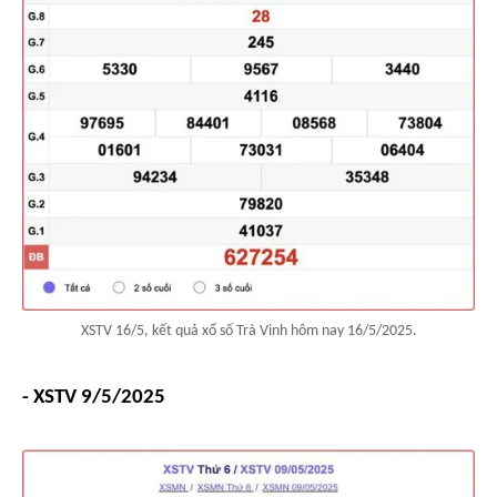
XSTV 16/5, kết quả xổ số Trà Vinh hôm nay 16/5/2025.
- XSTV 9/5/2025