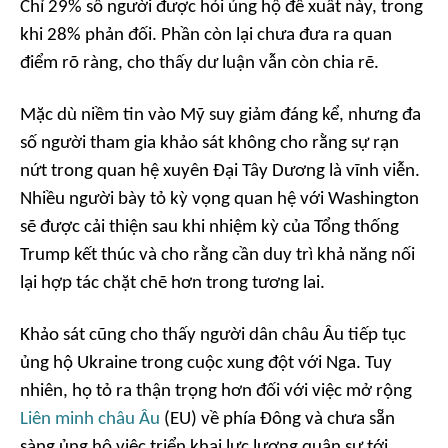
Chỉ 29% số người được hỏi ủng hộ đề xuất này, trong
khi 28% phản đối. Phần còn lại chưa đưa ra quan
điểm rõ ràng, cho thấy dư luận vẫn còn chia rẽ.
Mặc dù niềm tin vào Mỹ suy giảm đáng kể, nhưng đa
số người tham gia khảo sát không cho rằng sự rạn
nứt trong quan hệ xuyên Đại Tây Dương là vĩnh viễn.
Nhiều người bày tỏ kỳ vọng quan hệ với Washington
sẽ được cải thiện sau khi nhiệm kỳ của Tổng thống
Trump kết thúc và cho rằng cần duy trì khả năng nối
lại hợp tác chặt chẽ hơn trong tương lai.
Khảo sát cũng cho thấy người dân châu Âu tiếp tục
ủng hộ Ukraine trong cuộc xung đột với Nga. Tuy
nhiên, họ tỏ ra thận trọng hơn đối với việc mở rộng
Liên minh châu Âu
(EU) về phía Đông và chưa sẵn
sàng ủng hộ việc triển khai lực lượng quân sự tới