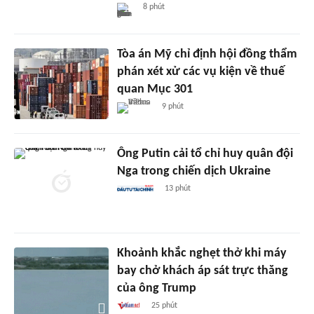
8 phút
Tòa án Mỹ chỉ định hội đồng thẩm
phán xét xử các vụ kiện về thuế
quan Mục 301
9 phút
Ông Putin cải tổ chỉ huy quân đội
Nga trong chiến dịch Ukraine
13 phút
Khoảnh khắc nghẹt thở khi máy
bay chở khách áp sát trực thăng
của ông Trump
25 phút