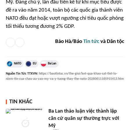
Mỹ. Đáng chú ý, lần đầu tiên kể từ khi mục tiêu được
đề ra vào năm 2014, toàn bộ các quốc gia thành viên
NATO đều đạt hoặc vượt ngưỡng chi tiêu quốc phòng
tối thiểu tương đương 2% GDP.
Bảo Hà/Báo
Tin tức
và Dân tộc
NATO
EU
Ba Lan
Nguồn
Tin Tức TTXVN
:
https://baotintuc.vn/the-gioi/ket-qua-khao-sat-tiet-lo-
niem-tin-cua-chau-au-vao-my-va-y-tuong-thay-the-nato-20260611165915413.htm
TIN KHÁC
Ba Lan thảo luận việc thành lập
căn cứ quân sự thường trực với
Mỹ