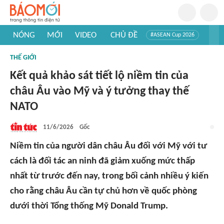
NÓNG
MỚI
VIDEO
CHỦ ĐỀ
#ASEAN Cup 2026
#Trí tuệ nhân tạo
#Mỹ - Iran
#Khám phá Việt Nam
THẾ GIỚI
#Khám phá thế giới
Kết quả khảo sát tiết lộ niềm tin của
châu Âu vào Mỹ và ý tưởng thay thế
NATO
11/6/2026
Gốc
Niềm tin của người dân châu Âu đối với Mỹ với tư
cách là đối tác an ninh đã giảm xuống mức thấp
nhất từ trước đến nay, trong bối cảnh nhiều ý kiến
cho rằng châu Âu cần tự chủ hơn về quốc phòng
dưới thời Tổng thống Mỹ Donald Trump.