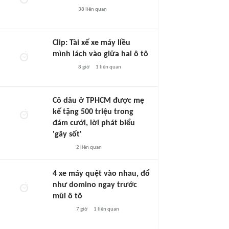
38
liên quan
Clip: Tài xế xe máy liều
mình lách vào giữa hai ô tô
8 giờ
1
liên quan
Cô dâu ở TPHCM được mẹ
kế tặng 500 triệu trong
đám cưới, lời phát biểu
'gây sốt'
2
liên quan
4 xe máy quệt vào nhau, đổ
như domino ngay trước
mũi ô tô
7 giờ
1
liên quan