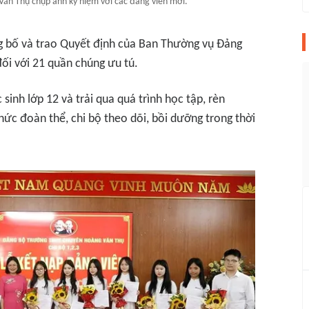
n Thụ chụp ảnh kỷ niệm với các đảng viên mới.
công bố và trao Quyết định của Ban Thường vụ Đảng
ối với 21 quần chúng ưu tú.
sinh lớp 12 và trải qua quá trình học tập, rèn
hức đoàn thể, chi bộ theo dõi, bồi dưỡng trong thời