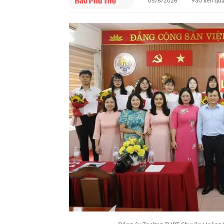
05/6/2026
930
liên qu