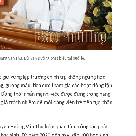
ng Văn Thụ, Bùi Văn Đường phát biểu tại buổi lễ.
c giữ vững lập trường chính trị, không ngừng học
ong, gương mẫu, tích cực tham gia các hoạt động tập
. Đồng thời nhấn mạnh, việc được đứng trong hàng
g là trách nhiệm để mỗi đảng viên trẻ tiếp tục phấn
.
yên Hoàng Văn Thụ luôn quan tâm công tác phát
g học sinh. Từ năm 2020 đến nay, gần 100 học sinh