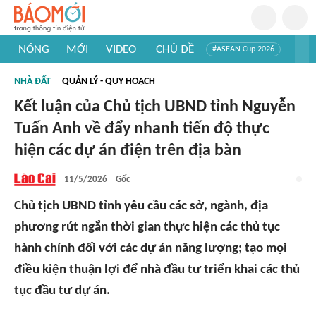
NÓNG
MỚI
VIDEO
CHỦ ĐỀ
#ASEAN Cup 2026
#Trí tuệ nhân tạo
#Mỹ - Iran
#Khám phá Việt Nam
NHÀ ĐẤT
QUẢN LÝ - QUY HOẠCH
#Khám phá thế giới
Kết luận của Chủ tịch UBND tỉnh Nguyễn
Tuấn Anh về đẩy nhanh tiến độ thực
hiện các dự án điện trên địa bàn
11/5/2026
Gốc
Chủ tịch UBND tỉnh yêu cầu các sở, ngành, địa
phương rút ngắn thời gian thực hiện các thủ tục
hành chính đối với các dự án năng lượng; tạo mọi
điều kiện thuận lợi để nhà đầu tư triển khai các thủ
tục đầu tư dự án.