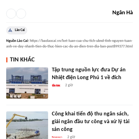
Ngân Hà
Lào Cai
Nguồn
Lào Cai
:
https://baolaocai.vn/ket-luan-cua-chu-tich-ubnd-tinh-nguyen-tuan-
anh-ve-day-nhanh-tien-do-thuc-hien-cac-du-an-dien-tren-dia-ban-post899377.html
TIN KHÁC
Tập trung nguồn lực đưa Dự án
Nhiệt điện Long Phú 1 về đích
2 giờ
Công khai tiến độ thu ngân sách,
giải ngân đầu tư công và xử lý tài
sản công
2 giờ