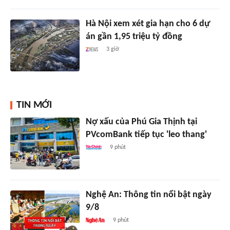
Hà Nội xem xét gia hạn cho 6 dự
án gần 1,95 triệu tỷ đồng
3 giờ
TIN MỚI
Nợ xấu của Phú Gia Thịnh tại
PVcomBank tiếp tục 'leo thang'
9 phút
Nghệ An: Thông tin nổi bật ngày
9/8
9 phút