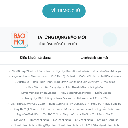
VỀ TRANG CHỦ
TẢI ỨNG DỤNG BÁO MỚI
ĐỂ KHÔNG BỎ SÓT TIN TỨC
Điều khoản sử dụng
Chính sách bảo mật
ASEAN Cup 2026
Lào
Iran
Đại Học Bách Khoa Hà Nội
Australia Sam Mostyn
Xaysomphone Phomvihane
Chủ Tịch Quốc Hội
Quốc Hội Lào
Eo Biển Hormuz
Australia
Ban Chấp Hành Trung Ương Đảng Cộng Sản Việt Nam
Malaysia
Rửa Tiền
Liên Bang Nga
Trần Thanh Mẫn
Nắng Nóng
Saysomphone Phomvihane
New Zealand Cindy Kiro
Điểm Chuẩn
Trung Học Phổ Thông
New Zealand
Tô Lâm
AFF Cup 2026
Lịch Thi Đấu AFF Cup 2026
Bảng Xếp Hạng AFF Cup 2026
Bóng Đá
Báo Bóng Đá
Bóng Đá Việt Nam
Thể Thao
Lionel Messi
Lamine Yamal
Nguyễn Xuân Son
Nguyễn Đình Bắc
Tin Thế Giới
Pháp Luật
Xã Hội
Tin Bão
Tin Tức
Giá Vàng
Tuyển Việt Nam
U23 Việt Nam
U17 Việt Nam
Kết Quả Bóng Đá
Ngoại Hạng Anh
Bảng Xếp Hạng Ngoại Hạng Anh
Lịch Thi Đấu Ngoại Hạng Anh