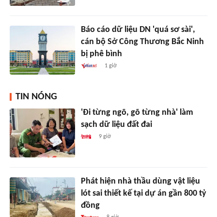
Báo cáo dữ liệu DN 'quá sơ sài',
cán bộ Sở Công Thương Bắc Ninh
bị phê bình
1 giờ
TIN NÓNG
'Đi từng ngõ, gõ từng nhà' làm
sạch dữ liệu đất đai
9 giờ
Phát hiện nhà thầu dùng vật liệu
lót sai thiết kế tại dự án gần 800 tỷ
đồng