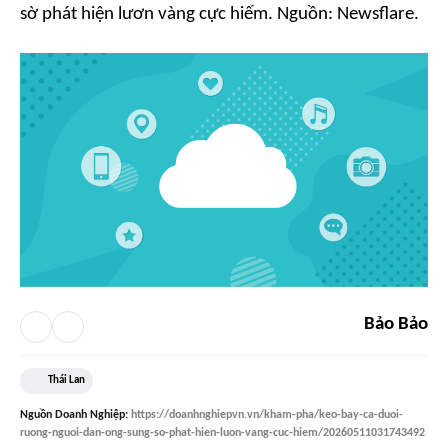
sờ phát hiện lươn vàng cực hiếm. Nguồn: Newsflare.
Bảo Bảo
Thái Lan
Nguồn
Doanh Nghiệp
:
https://doanhnghiepvn.vn/kham-pha/keo-bay-ca-duoi-
ruong-nguoi-dan-ong-sung-so-phat-hien-luon-vang-cuc-hiem/20260511031743492