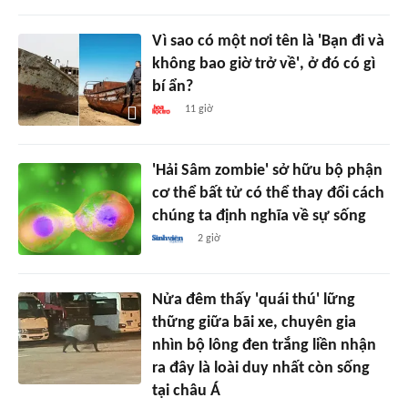
Vì sao có một nơi tên là 'Bạn đi và
không bao giờ trở về', ở đó có gì
bí ẩn?
11 giờ
'Hải Sâm zombie' sở hữu bộ phận
cơ thể bất tử có thể thay đổi cách
chúng ta định nghĩa về sự sống
2 giờ
Nửa đêm thấy 'quái thú' lững
thững giữa bãi xe, chuyên gia
nhìn bộ lông đen trắng liền nhận
ra đây là loài duy nhất còn sống
tại châu Á