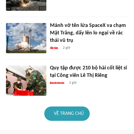
Mảnh vỡ tên lửa SpaceX va chạm
Mặt Trăng, dấy lên lo ngại về rác
thải vũ trụ
2 giờ
Quy tập được 210 bộ hài cốt liệt sĩ
tại Công viên Lê Thị Riêng
2 giờ
VỀ TRANG CHỦ