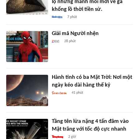
lộ những manh mối mới về gã
khổng lồ thời tiền sử.
7 phút
Giải mã Người nhện
28 phút
Hành tinh có ba Mặt Trời: Nơi một
ngày kéo dài hàng thế kỷ
41 phút
Tầng tên lửa nặng 4 tấn đâm vào
Mặt trăng với tốc độ cực nhanh
2 giờ