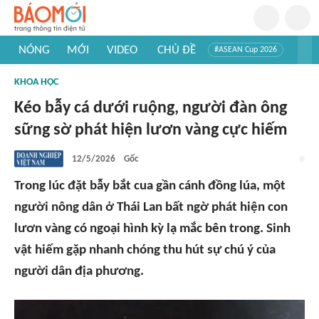
NÓNG
MỚI
VIDEO
CHỦ ĐỀ
#ASEAN Cup 2026
#Trí tuệ nhân tạo
#Mỹ - Iran
#Khám phá Việt Nam
KHOA HỌC
#Khám phá thế giới
Kéo bẫy cá dưới ruộng, người đàn ông
sững sờ phát hiện lươn vàng cực hiếm
12/5/2026
Gốc
Trong lúc đặt bẫy bắt cua gần cánh đồng lúa, một
người nông dân ở Thái Lan bất ngờ phát hiện con
lươn vàng có ngoại hình kỳ lạ mắc bên trong. Sinh
vật hiếm gặp nhanh chóng thu hút sự chú ý của
người dân địa phương.