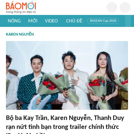
NÓNG
MỚI
VIDEO
CHỦ ĐỀ
#ASEAN Cup 2026
#Trí tuệ nhân tạo
#Mỹ - Iran
#Khám phá Việt Nam
KAREN NGUYỄN
#Khám phá thế giới
Bộ ba Kay Trần, Karen Nguyễn, Thanh Duy
rạn nứt tình bạn trong trailer chính thức