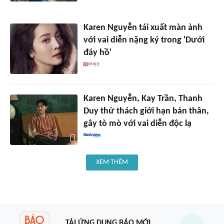
Karen Nguyễn tái xuất màn ảnh
với vai diễn nặng ký trong 'Dưới
đáy hồ'
Karen Nguyễn, Kay Trần, Thanh
Duy thử thách giới hạn bản thân,
gây tò mò với vai diễn độc lạ
XEM THÊM
TẢI ỨNG DỤNG BÁO MỚI