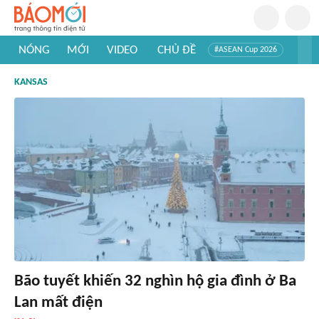
NÓNG
MỚI
VIDEO
CHỦ ĐỀ
#ASEAN Cup 2026
#Trí tuệ nhân tạo
#Mỹ - Iran
#Khám phá Việt Nam
KANSAS
#Khám phá thế giới
Bão tuyết khiến 32 nghìn hộ gia đình ở Ba
Lan mất điện