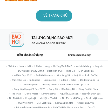
VỀ TRANG CHỦ
TẢI ỨNG DỤNG BÁO MỚI
ĐỂ KHÔNG BỎ SÓT TIN TỨC
Điều khoản sử dụng
Chính sách bảo mật
Tô Lâm
Iran
Mỹ
Lê Minh Hưng
Đường Vành Đai 5
An Ninh Mạng
Logistic
Dự Án Đầu Tư Xây Dựng
Luật Kiến Trúc
Tháo Gỡ
Liên Bang Nga
ASEAN Cup 2026
Eo Biển Hormuz
Kim Sang-Sik
Luật Phát Triển Đô Thị
Vùng Thủ Đô
Indonesia
Campuchia
Hạ Tầng
Năm
Đại Biểu Quốc Hội
Doanh Nghiệp
AFF Cup 2026
Lịch Thi Đấu AFF Cup 2026
Bảng Xếp Hạng AFF Cup 2026
Bóng Đá
Báo Bóng Đá
Bóng Đá Việt Nam
Thể Thao
Lionel Messi
Lamine Yamal
Nguyễn Xuân Son
Nguyễn Đình Bắc
Tin Thế Giới
Pháp Luật
Xã Hội
Tin Bão
Tin Tức
Giá Vàng
Tuyển Việt Nam
U23 Việt Nam
U17 Việt Nam
Kết Quả Bóng Đá
Ngoại Hạng Anh
Bảng Xếp Hạng Ngoại Hạng Anh
Lịch Thi Đấu Ngoại Hạng Anh
Cúp C1