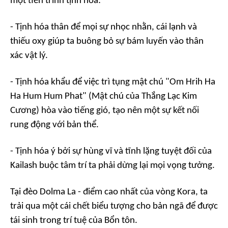
một tiến trình tịnh hóa:
- Tịnh hóa thân để mọi sự nhọc nhằn, cái lạnh và
thiếu oxy giúp ta buông bỏ sự bám luyến vào thân
xác vật lý.
- Tịnh hóa khẩu để việc trì tụng mật chú "
Om Hrih Ha
Ha Hum Hum Phat
" (Mật chú của Thắng Lạc Kim
Cương) hòa vào tiếng gió, tạo nên một sự kết nối
rung động với bản thể.
- Tịnh hóa ý bởi sự hùng vĩ và tĩnh lặng tuyệt đối của
Kailash buộc tâm trí ta phải dừng lại mọi vọng tưởng.
Tại đèo Dolma La - điểm cao nhất của vòng Kora, ta
trải qua một cái chết biểu tượng cho bản ngã để được
tái sinh trong trí tuệ của Bổn tôn.