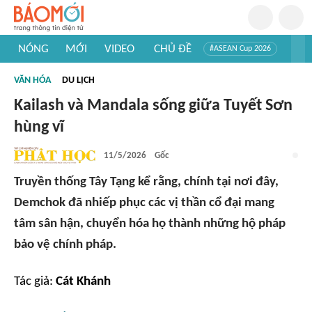
NÓNG
MỚI
VIDEO
CHỦ ĐỀ
#ASEAN Cup 2026
#Trí tuệ nhân tạo
#Mỹ - Iran
#Khám phá Việt Nam
VĂN HÓA
DU LỊCH
#Khám phá thế giới
Kailash và Mandala sống giữa Tuyết Sơn
hùng vĩ
11/5/2026
Gốc
Truyền thống Tây Tạng kể rằng, chính tại nơi đây,
Demchok đã nhiếp phục các vị thần cổ đại mang
tâm sân hận, chuyển hóa họ thành những hộ pháp
bảo vệ chính pháp.
Tác giả:
Cát Khánh