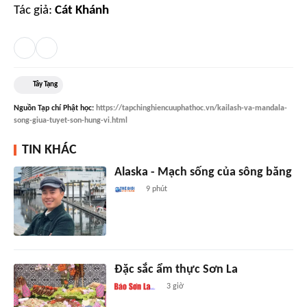
Tác giả:
Cát Khánh
Tây Tạng
Nguồn
Tạp chí Phật học
:
https://tapchinghiencuuphathoc.vn/kailash-va-mandala-
song-giua-tuyet-son-hung-vi.html
TIN KHÁC
Alaska - Mạch sống của sông băng
9 phút
Đặc sắc ẩm thực Sơn La
3 giờ