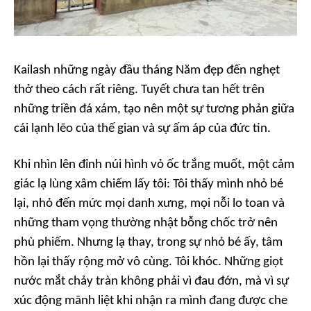
Kailash những ngày đầu tháng Năm đẹp đến nghẹt
thở theo cách rất riêng. Tuyết chưa tan hết trên
những triền đá xám, tạo nên một sự tương phản giữa
cái lạnh lẽo của thế gian và sự ấm áp của đức tin.
Khi nhìn lên đỉnh núi hình vỏ ốc trắng muốt, một cảm
giác lạ lùng xâm chiếm lấy tôi: Tôi thấy mình nhỏ bé
lại, nhỏ đến mức mọi danh xưng, mọi nỗi lo toan và
những tham vọng thường nhật bỗng chốc trở nên
phù phiếm. Nhưng lạ thay, trong sự nhỏ bé ấy, tâm
hồn lại thấy rộng mở vô cùng. Tôi khóc. Những giọt
nước mắt chảy tràn không phải vì đau đớn, mà vì sự
xúc động mãnh liệt khi nhận ra mình đang được che