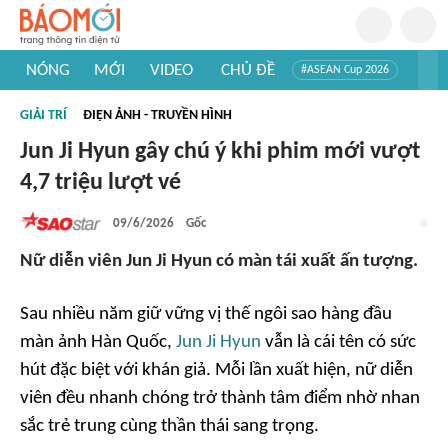
NÓNG
MỚI
VIDEO
CHỦ ĐỀ
#ASEAN Cup 2026
#Trí tuệ nhân tạo
#Mỹ - Iran
#Khám phá Việt Nam
GIẢI TRÍ
ĐIỆN ẢNH - TRUYỀN HÌNH
#Khám phá thế giới
Jun Ji Hyun gây chú ý khi phim mới vượt
4,7 triệu lượt vé
09/6/2026
Gốc
Nữ diễn viên Jun Ji Hyun có màn tái xuất ấn tượng.
Sau nhiều năm giữ vững vị thế ngôi sao hàng đầu
màn ảnh Hàn Quốc,
Jun Ji Hyun
vẫn là cái tên có sức
hút đặc biệt với khán giả. Mỗi lần xuất hiện, nữ diễn
viên đều nhanh chóng trở thành tâm điểm nhờ nhan
sắc trẻ trung cùng thần thái sang trọng.