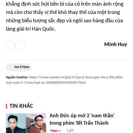
khẳng định sức hút bền bỉ của cô trên màn ảnh rộng
mà còn cho thấy vị thế khó thay thế của một trong
những biểu tượng sắc đẹp và ngôi sao hàng đầu của
làng giải trí Hàn Quốc.
Minh Huy
Jun Ji Hyun
Nguồn
SaoStar
:
https://www.saostar.vn/giai-tri/jun-ji-hyun-gay-chu-y-khi-phim-
moi-vuot-4-7-trieu-luot-ve-202606090319305497.html
TIN KHÁC
Anh Đức úp mở 2 'nam thần'
trong phim Tết Trấn Thành
1 giờ