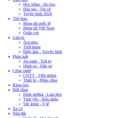
Học bổng - Du học
Đào tạo - Thi cử
Tuyển Sinh 2026
Thể thao
Bóng đá quốc tế
Bóng đá Việt Nam
Quần vợt
Giải trí
Âm nhạc
Thời trang
Điện ảnh - Truyền hình
Pháp luật
An ninh - Trật tự
Hình sự - Dân sự
Công nghệ
CNTT - Viễn thông
Thiết bị - Phần cứng
Khoa học
Đời sống
Dinh dưỡng - Làm đẹp
Tình yêu - Hôn nhân
Sức khỏe - Y tế
Xe cộ
Nhà đất