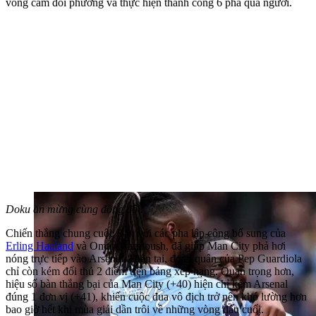
vòng cấm đối phương và thực hiện thành công 6 pha qua người.
Doku ăn mừng cùng đồng đội.
Chiến thắng chung cuộc 3-0, với các pha lập công bổ sung của
Erling Haaland
và Omar Marmoush, đã giúp Man City phả hơi
nóng trực tiếp vào Arsenal. Hiện tại, đoàn quân của Pep Guardiola
chỉ còn kém đối thủ 2 điểm trên bảng xếp hạng. Quan trọng hơn,
hiệu số bàn thắng bại của Man City (+40) hiện chỉ kém Arsenal
đúng 1 đơn vị (+41), khiến cuộc đua vô địch trở nên khó lường hơn
bao giờ hết khi mùa giải dần trôi về những vòng đấu cuối.