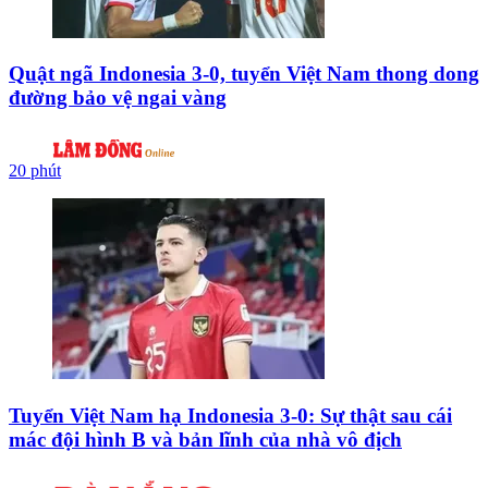
Quật ngã Indonesia 3-0, tuyển Việt Nam thong dong
đường bảo vệ ngai vàng
20 phút
Tuyển Việt Nam hạ Indonesia 3-0: Sự thật sau cái
mác đội hình B và bản lĩnh của nhà vô địch