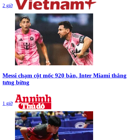
2 giờ
Messi chạm cột mốc 920 bàn, Inter Miami thắng
tưng bừng
1 giờ