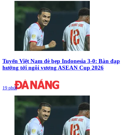
Tuyển Việt Nam đè bẹp Indonesia 3-0: Bàn đạp
hướng tới ngôi vương ASEAN Cup 2026
19 phút