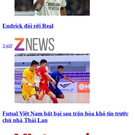
Endrick đòi rời Real
3 giờ
Futsal Việt Nam bất bại sau trận hòa khó tin trước
chủ nhà Thái Lan