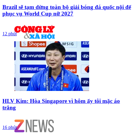
Brazil sẽ tạm dừng toàn bộ giải bóng đá quốc nội để
phục vụ World Cup nữ 2027
12 phút
HLV Kim: Hòa Singapore vì hôm ấy tôi mặc áo
trắng
16 phút