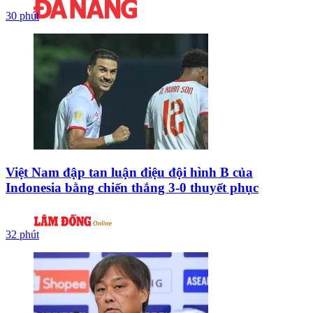
30 phút
Việt Nam đập tan luận điệu đội hình B của
Indonesia bằng chiến thắng 3-0 thuyết phục
32 phút