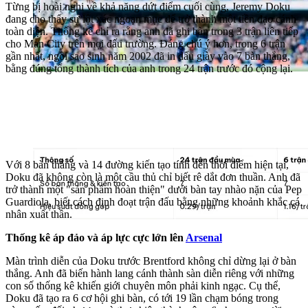
Từng bị hoài nghi về khả năng dứt điểm cuối cùng, Jeremy Doku
đang cho thấy sự lột xác ngoạn mục để trở thành một tiền đạo cánh
toàn diện. Thống kê chỉ ra rằng anh đã ghi bàn trong 3 trận liên tiếp
cho Man City trên mọi đấu trường. Đáng chú ý hơn, trong 6 trận
gần nhất, ngôi sao sinh năm 2002 đã in dấu giày vào 7 bàn thắng,
bằng đúng tổng thành tích của anh trong 24 trận trước đó cộng lại.
Với 8 bàn thắng và 14 đường kiến tạo tính đến thời điểm hiện tại,
Doku đã không còn là một cầu thủ chỉ biết rê dắt đơn thuần. Anh đã
trở thành một "sản phẩm hoàn thiện" dưới bàn tay nhào nặn của Pep
Guardiola, biết cách định đoạt trận đấu bằng những khoảnh khắc cá
nhân xuất thần.
Thống kê áp đảo và áp lực cực lớn lên
Arsenal
Màn trình diễn của Doku trước Brentford không chỉ dừng lại ở bàn
thắng. Anh đã biến hành lang cánh thành sàn diễn riêng với những
con số thống kê khiến giới chuyên môn phải kinh ngạc. Cụ thể,
Doku đã tạo ra 6 cơ hội ghi bàn, có tới 19 lần chạm bóng trong