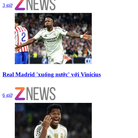
3 giờ
Real Madrid 'xuống nước' với Vinicius
6 giờ