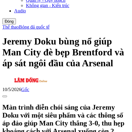
Quản lý - Quy hoạch
Không gian - Kiến trúc
Audio
Đóng
Thể thao
Bóng đá quốc tế
Jeremy Doku bùng nổ giúp
Man City đè bẹp Brentford và
áp sát ngôi đầu của Arsenal
10/5/2026
Gốc
Màn trình diễn chói sáng của Jeremy
Doku với một siêu phẩm và các thông số
áp đảo giúp Man City thắng 3-0, thu hẹp
khoảng cách với Arsenal xuống còn 2