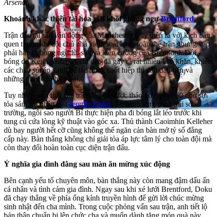
Arsenal.
Khoảnh khắc thiên tài hóa giải khối phòng ngự
Brentford
Trận đấu tại sân vận động của Manchester City diễn ra với kịch bản
quen thuộc khi đội chủ nhà kiểm soát hoàn toàn thế trận nhưng vấp
phải hàng phòng ngự lùi sâu và kiên cường của Brentford. Đội
bóng do Keith Andrews chỉ đạo đã gây ra rất nhiều khó khăn, khiến
các chân sút áo xanh bế tắc trong suốt hiệp thi đấu đầu tiên và
những phút đầu hiệp hai.
Tuy nhiên, nút thắt của trận đấu đã được tháo gỡ ở phút 60 nhờ sự
tỏa sáng cá nhân của
Jeremy Doku
. Từ hành lang cánh trái sở
trường, ngôi sao người Bỉ thực hiện pha đi bóng lắt léo trước khi
tung cú cứa lòng kỹ thuật vào góc xa. Thủ thành Caoimhin Kelleher
dù bay người hết cỡ cũng không thể ngăn cản bàn mở tỷ số đẳng
cấp này. Bàn thắng không chỉ giải tỏa áp lực tâm lý cho toàn đội mà
còn thay đổi hoàn toàn cục diện trận đấu.
Ý nghĩa gia đình đằng sau màn ăn mừng xúc động
Bên cạnh yếu tố chuyên môn, bàn thắng này còn mang đậm dấu ấn
cá nhân và tình cảm gia đình. Ngay sau khi xé lưới Brentford, Doku
đã chạy thẳng về phía ống kính truyền hình để gửi lời chúc mừng
sinh nhật đến cha mình. Trong cuộc phỏng vấn sau trận, anh tiết lộ
bản thân chuẩn bị lên chức cha và muốn dành tặng món quà này