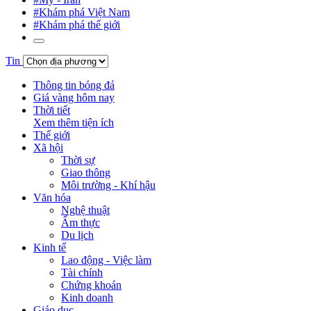
#Khám phá Việt Nam
#Khám phá thế giới
Tin
Thông tin bóng đá
Giá vàng hôm nay
Thời tiết
Xem thêm tiện ích
Thế giới
Xã hội
Thời sự
Giao thông
Môi trường - Khí hậu
Văn hóa
Nghệ thuật
Ẩm thực
Du lịch
Kinh tế
Lao động - Việc làm
Tài chính
Chứng khoán
Kinh doanh
Giáo dục