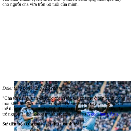
cho người cha vừa tròn 60 tuổi của mình.
Doku tặng bàn thắng cho cha mình.
"Cha tôi đã hy sinh cả cuộc đời vì tôi. Có cha mẹ ở bên cạnh trong
mọi khoảnh khắc là điều vô giá," Doku chia sẻ đầy xúc động. Có
thể thấy, động lực từ gia đình đã tiếp thêm sức mạnh giúp tiền đạo
trẻ người Bỉ thăng hoa mạnh mẽ trên thảm cỏ
Ngoại hạng Anh
.
Sự tiến hóa của một "sát thủ" cánh trái