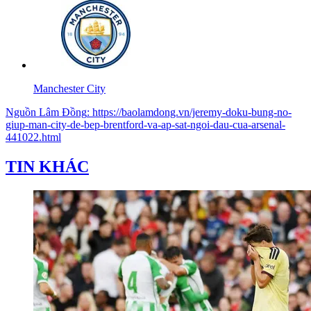
Manchester City
Nguồn
Lâm Đồng
:
https://baolamdong.vn/jeremy-doku-bung-no-
giup-man-city-de-bep-brentford-va-ap-sat-ngoi-dau-cua-arsenal-
441022.html
TIN KHÁC