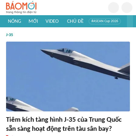
NÓNG
MỚI
VIDEO
CHỦ ĐỀ
#ASEAN Cup 2026
#Trí tuệ nhân tạo
#Mỹ - Iran
#Khám phá Việt Nam
J-35
#Khám phá thế giới
Tiêm kích tàng hình J-35 của Trung Quốc
sẵn sàng hoạt động trên tàu sân bay?