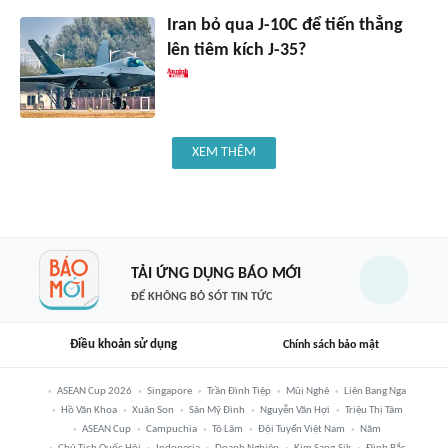
Iran bỏ qua J-10C để tiến thẳng
lên tiêm kích J-35?
XEM THÊM
TẢI ỨNG DỤNG BÁO MỚI
ĐỂ KHÔNG BỎ SÓT TIN TỨC
Điều khoản sử dụng
Chính sách bảo mật
ASEAN Cup 2026
Singapore
Trần Đình Tiệp
Mũi Nghê
Liên Bang Nga
Hồ Văn Khoa
Xuân Son
Sân Mỹ Đình
Nguyễn Văn Hợi
Triệu Thị Tâm
ASEAN Cup
Campuchia
Tô Lâm
Đội Tuyển Việt Nam
Năm