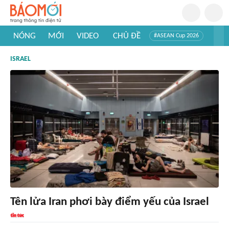
NÓNG
MỚI
VIDEO
CHỦ ĐỀ
#ASEAN Cup 2026
#Trí tuệ nhân tạo
#Mỹ - Iran
#Khám phá Việt Nam
ISRAEL
#Khám phá thế giới
Tên lửa Iran phơi bày điểm yếu của Israel