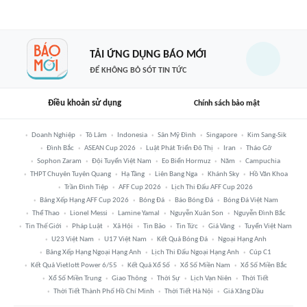
TẢI ỨNG DỤNG BÁO MỚI
ĐỂ KHÔNG BỎ SÓT TIN TỨC
Điều khoản sử dụng
Chính sách bảo mật
Doanh Nghiệp
Tô Lâm
Indonesia
Sân Mỹ Đình
Singapore
Kim Sang-Sik
Đình Bắc
ASEAN Cup 2026
Luật Phát Triển Đô Thị
Iran
Tháo Gỡ
Sophon Zaram
Đội Tuyển Việt Nam
Eo Biển Hormuz
Năm
Campuchia
THPT Chuyên Tuyên Quang
Hạ Tầng
Liên Bang Nga
Khánh Sky
Hồ Văn Khoa
Trần Đình Tiệp
AFF Cup 2026
Lịch Thi Đấu AFF Cup 2026
Bảng Xếp Hạng AFF Cup 2026
Bóng Đá
Báo Bóng Đá
Bóng Đá Việt Nam
Thể Thao
Lionel Messi
Lamine Yamal
Nguyễn Xuân Son
Nguyễn Đình Bắc
Tin Thế Giới
Pháp Luật
Xã Hội
Tin Bão
Tin Tức
Giá Vàng
Tuyển Việt Nam
U23 Việt Nam
U17 Việt Nam
Kết Quả Bóng Đá
Ngoại Hạng Anh
Bảng Xếp Hạng Ngoại Hạng Anh
Lịch Thi Đấu Ngoại Hạng Anh
Cúp C1
Kết Quả Vietlott Power 6/55
Kết Quả Xổ Số
Xổ Số Miền Nam
Xổ Số Miền Bắc
Xổ Số Miền Trung
Giao Thông
Thời Sự
Lịch Vạn Niên
Thời Tiết
Thời Tiết Thành Phố Hồ Chí Minh
Thời Tiết Hà Nội
Giá Xăng Dầu