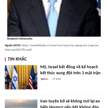
Benjamin Netanyahu
Nguồn
ANTĐ
:
https://anninhthudo.vn/israel-iran-tuyen-bo-ngung-tan-cong-lan-
nhau-post655783.antd
TIN KHÁC
Mỹ, Israel bất đồng về kế hoạch
kết thúc xung đột trên 3 mặt trận
19 phút
Iran tuyên bố sẽ không mở lại eo
biển Hormuz nếu Mỹ không đáp