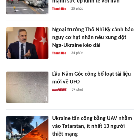
mạnh sức ép kinh tế với Iran
25 phút
Ngoại trưởng Thổ Nhĩ Kỳ cảnh báo
nguy cơ hạt nhân nếu xung đột
Nga-Ukraine kéo dài
34 phút
Lầu Năm Góc công bố loạt tài liệu
mới về UFO
37 phút
Ukraine tấn công bằng UAV nhằm
vào Tatarstan, ít nhất 13 người
thiệt mạng