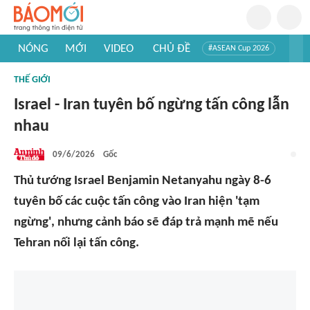
NÓNG
MỚI
VIDEO
CHỦ ĐỀ
#ASEAN Cup 2026
#Tuyển sinh đại học 2026
#Trí tuệ nhân tạo
#Mỹ - Iran
THẾ GIỚI
#Khám phá Việt Nam
#Khám phá thế giới
Israel - Iran tuyên bố ngừng tấn công lẫn
nhau
09/6/2026
Gốc
Thủ tướng Israel Benjamin Netanyahu ngày 8-6
tuyên bố các cuộc tấn công vào Iran hiện 'tạm
ngừng', nhưng cảnh báo sẽ đáp trả mạnh mẽ nếu
Tehran nối lại tấn công.