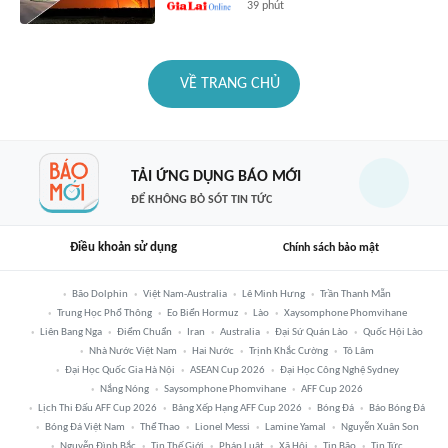
39 phút
VỀ TRANG CHỦ
TẢI ỨNG DỤNG BÁO MỚI
ĐỂ KHÔNG BỎ SÓT TIN TỨC
Điều khoản sử dụng
Chính sách bảo mật
Bão Dolphin
Việt Nam-Australia
Lê Minh Hưng
Trần Thanh Mẫn
Trung Học Phổ Thông
Eo Biển Hormuz
Lào
Xaysomphone Phomvihane
Liên Bang Nga
Điểm Chuẩn
Iran
Australia
Đại Sứ Quán Lào
Quốc Hội Lào
Nhà Nước Việt Nam
Hai Nước
Trịnh Khắc Cường
Tô Lâm
Đại Học Quốc Gia Hà Nội
ASEAN Cup 2026
Đại Học Công Nghệ Sydney
Nắng Nóng
Saysomphone Phomvihane
AFF Cup 2026
Lịch Thi Đấu AFF Cup 2026
Bảng Xếp Hạng AFF Cup 2026
Bóng Đá
Báo Bóng Đá
Bóng Đá Việt Nam
Thể Thao
Lionel Messi
Lamine Yamal
Nguyễn Xuân Son
Nguyễn Đình Bắc
Tin Thế Giới
Pháp Luật
Xã Hội
Tin Bão
Tin Tức