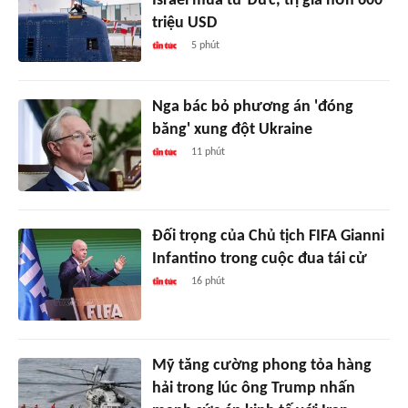
Israel mua từ Đức, trị giá hơn 600
triệu USD
5 phút
Nga bác bỏ phương án 'đóng
băng' xung đột Ukraine
11 phút
Đối trọng của Chủ tịch FIFA Gianni
Infantino trong cuộc đua tái cử
16 phút
Mỹ tăng cường phong tỏa hàng
hải trong lúc ông Trump nhấn