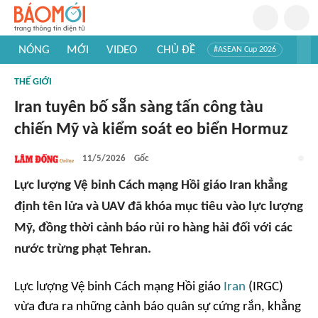
NÓNG
MỚI
VIDEO
CHỦ ĐỀ
#ASEAN Cup 2026
#Trí tuệ nhân tạo
#Mỹ - Iran
#Khám phá Việt Nam
THẾ GIỚI
#Khám phá thế giới
Iran tuyên bố sẵn sàng tấn công tàu
chiến Mỹ và kiểm soát eo biển Hormuz
11/5/2026
Gốc
Lực lượng Vệ binh Cách mạng Hồi giáo Iran khẳng
định tên lửa và UAV đã khóa mục tiêu vào lực lượng
Mỹ, đồng thời cảnh báo rủi ro hàng hải đối với các
nước trừng phạt Tehran.
Lực lượng Vệ binh Cách mạng Hồi giáo
Iran
(IRGC)
vừa đưa ra những cảnh báo quân sự cứng rắn, khẳng