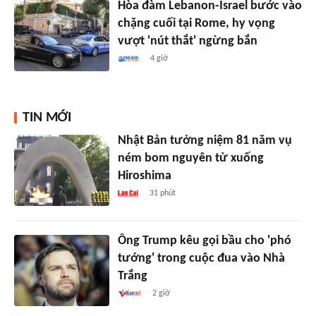
Hòa đàm Lebanon-Israel bước vào
chặng cuối tại Rome, hy vọng
vượt 'nút thắt' ngừng bắn
4 giờ
TIN MỚI
Nhật Bản tưởng niệm 81 năm vụ
ném bom nguyên tử xuống
Hiroshima
31 phút
Ông Trump kêu gọi bầu cho 'phó
tướng' trong cuộc đua vào Nhà
Trắng
2 giờ