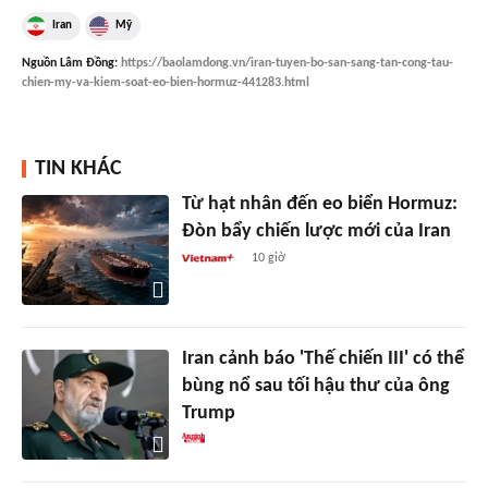
Iran
Mỹ
Nguồn
Lâm Đồng
:
https://baolamdong.vn/iran-tuyen-bo-san-sang-tan-cong-tau-
chien-my-va-kiem-soat-eo-bien-hormuz-441283.html
TIN KHÁC
Từ hạt nhân đến eo biển Hormuz:
Đòn bẩy chiến lược mới của Iran
10 giờ
Iran cảnh báo 'Thế chiến III' có thể
bùng nổ sau tối hậu thư của ông
Trump