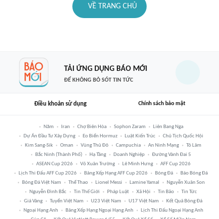
VỀ TRANG CHỦ
TẢI ỨNG DỤNG BÁO MỚI
ĐỂ KHÔNG BỎ SÓT TIN TỨC
Điều khoản sử dụng
Chính sách bảo mật
Năm
Iran
Chợ Biên Hòa
Sophon Zaram
Liên Bang Nga
Dự Án Đầu Tư Xây Dựng
Eo Biển Hormuz
Luật Kiến Trúc
Chủ Tịch Quốc Hội
Kim Sang-Sik
Oman
Vùng Thủ Đô
Campuchia
An Ninh Mạng
Tô Lâm
Bắc Ninh (thành Phố)
Hạ Tầng
Doanh Nghiệp
Đường Vành Đai 5
ASEAN Cup 2026
Võ Xuân Trường
Lê Minh Hưng
AFF Cup 2026
Lịch Thi Đấu AFF Cup 2026
Bảng Xếp Hạng AFF Cup 2026
Bóng Đá
Báo Bóng Đá
Bóng Đá Việt Nam
Thể Thao
Lionel Messi
Lamine Yamal
Nguyễn Xuân Son
Nguyễn Đình Bắc
Tin Thế Giới
Pháp Luật
Xã Hội
Tin Bão
Tin Tức
Giá Vàng
Tuyển Việt Nam
U23 Việt Nam
U17 Việt Nam
Kết Quả Bóng Đá
Ngoại Hạng Anh
Bảng Xếp Hạng Ngoại Hạng Anh
Lịch Thi Đấu Ngoại Hạng Anh