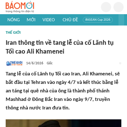
NÓNG
MỚI
VIDEO
CHỦ ĐỀ
#ASEAN Cup 2026
#Trí tuệ nhân tạo
#Mỹ - Iran
#Khám phá Việt Nam
THẾ GIỚI
#Khám phá thế giới
Iran thông tin về tang lễ của cố Lãnh tụ
Tối cao Ali Khamenei
14/6/2026
Gốc
Tang lễ của cố Lãnh tụ Tối cao Iran, Ali Khamenei, sẽ
bắt đầu tại Tehran vào ngày 4/7 và kết thúc bằng lễ
an táng tại quê nhà của ông là thành phố thánh
Mashhad ở Đông Bắc Iran vào ngày 9/7, truyền
thông nhà nước Iran đưa tin.