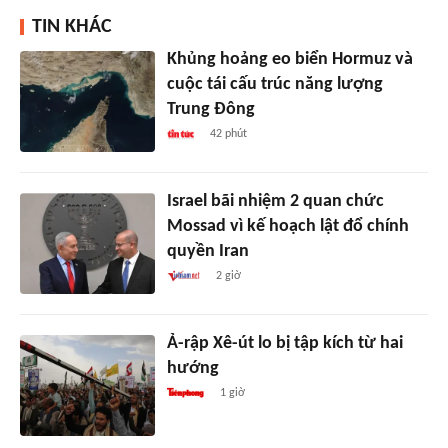
TIN KHÁC
Khủng hoảng eo biển Hormuz và
cuộc tái cấu trúc năng lượng
Trung Đông
42 phút
Israel bãi nhiệm 2 quan chức
Mossad vì kế hoạch lật đổ chính
quyền Iran
2 giờ
Ả-rập Xê-út lo bị tập kích từ hai
hướng
1 giờ