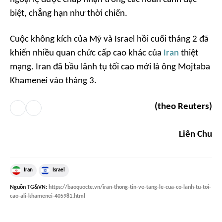
biệt, chẳng hạn như thời chiến.
Cuộc không kích của Mỹ và Israel hồi cuối tháng 2 đã
khiến nhiều quan chức cấp cao khác của
Iran
thiệt
mạng. Iran đã bầu lãnh tụ tối cao mới là ông Mojtaba
Khamenei vào tháng 3.
(theo Reuters)
Liên Chu
Iran
Israel
Nguồn
TG&VN
:
https://baoquocte.vn/iran-thong-tin-ve-tang-le-cua-co-lanh-tu-toi-
cao-ali-khamenei-405981.html