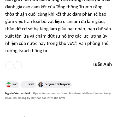
đánh giá cao cam kết của Tổng thống Trump rằng
thỏa thuận cuối cùng khi kết thúc đàm phán sẽ bao
gồm việc Iran loại bỏ vật liệu uranium đã làm giàu,
tháo dỡ cơ sở hạ tầng làm giàu hạt nhân, hạn chế sản
xuất tên lửa và chấm dứt sự hỗ trợ các lực lượng ủy
nhiệm của nước này trong khu vực”, Văn phòng Thủ
tướng Israel thông tin.
Tuấn Anh
Iran
Israel
Benjamin Netanyahu
Nguồn
VietnamNet
:
https://vietnamnet.vn/iran-phu-nhan-dat-thoa-thuan-voi-my-
israel-noi-khong-ky-ket-hop-tac-2525186.html