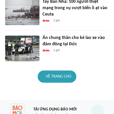
Tây Ban Nha: 100 người thiệt
mạng trong vụ vượt biển ồ ạt vào
Ceuta
2 giờ
Án chung thân cho kẻ lao xe vào
đám đông tại Đức
2 giờ
VỀ TRANG CHỦ
TẢI ỨNG DỤNG BÁO MỚI