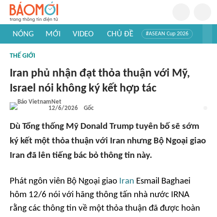
NÓNG
MỚI
VIDEO
CHỦ ĐỀ
#ASEAN Cup 2026
#Trí tuệ nhân tạo
#Mỹ - Iran
#Khám phá Việt Nam
THẾ GIỚI
#Khám phá thế giới
Iran phủ nhận đạt thỏa thuận với Mỹ,
Israel nói không ký kết hợp tác
12/6/2026
Gốc
Dù Tổng thống Mỹ Donald Trump tuyên bố sẽ sớm
ký kết một thỏa thuận với Iran nhưng Bộ Ngoại giao
Iran đã lên tiếng bác bỏ thông tin này.
Phát ngôn viên Bộ Ngoại giao
Iran
Esmail Baghaei
hôm 12/6 nói với hãng thông tấn nhà nước IRNA
rằng các thông tin về một thỏa thuận đã được hoàn