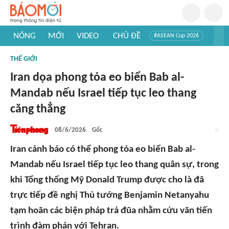
NÓNG
MỚI
VIDEO
CHỦ ĐỀ
#ASEAN Cup 2026
#Trí tuệ nhân tạo
#Mỹ - Iran
#Khám phá Việt Nam
THẾ GIỚI
#Khám phá thế giới
Iran dọa phong tỏa eo biển Bab al-
Mandab nếu Israel tiếp tục leo thang
căng thẳng
08/6/2026
Gốc
Iran cảnh báo có thể phong tỏa eo biển Bab al-
Mandab nếu Israel tiếp tục leo thang quân sự, trong
khi Tổng thống Mỹ Donald Trump được cho là đã
trực tiếp đề nghị Thủ tướng Benjamin Netanyahu
tạm hoãn các biện pháp trả đũa nhằm cứu vãn tiến
trình đàm phán với Tehran.