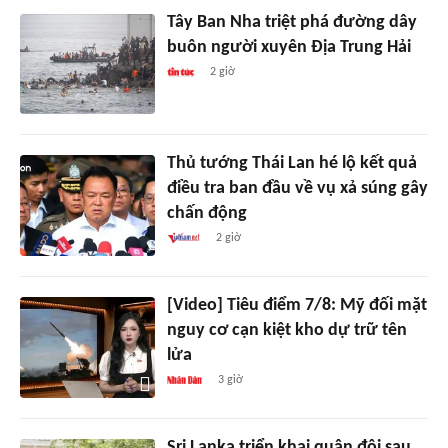
Tây Ban Nha triệt phá đường dây
buôn người xuyên Địa Trung Hải
2 giờ
Thủ tướng Thái Lan hé lộ kết quả
điều tra ban đầu về vụ xả súng gây
chấn động
2 giờ
[Video] Tiêu điểm 7/8: Mỹ đối mặt
nguy cơ cạn kiệt kho dự trữ tên
lửa
3 giờ
Sri Lanka triển khai quân đội sau