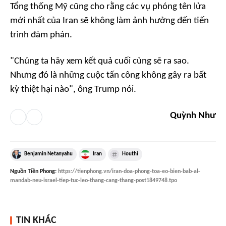
Tổng thống Mỹ cũng cho rằng các vụ phóng tên lửa
mới nhất của Iran sẽ không làm ảnh hưởng đến tiến
trình đàm phán.
"Chúng ta hãy xem kết quả cuối cùng sẽ ra sao.
Nhưng đó là những cuộc tấn công không gây ra bất
kỳ thiệt hại nào", ông Trump nói.
Quỳnh Như
Benjamin Netanyahu
Iran
Houthi
Nguồn
Tiền Phong
:
https://tienphong.vn/iran-doa-phong-toa-eo-bien-bab-al-
mandab-neu-israel-tiep-tuc-leo-thang-cang-thang-post1849748.tpo
TIN KHÁC